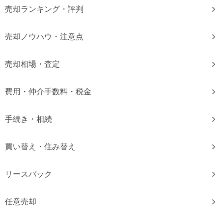
×
売却ランキング・評判
無料査定・売却相談
10時～18時/水曜日定休
売却ノウハウ・注意点
0120-900-881
東京本社
売却相場・査定
費用・仲介手数料・税金
0120-711-018
関西支社
手続き・相続
買い替え・住み替え
リースバック
任意売却