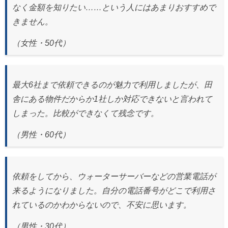
なく金額を知りたい……という人にはあまりおすすめで
きません。
（女性・50代）
最大6社まで依頼できるのが魅力で利用しましたが、田
舎にある物件だからか1社しか対応できないと言われて
しまった。比較ができなくて残念です。
（男性・60代）
×
無料査定・売却相談
依頼をしてから、ウォーターサーバーなどの営業電話が
10時～18時/水曜日定休
来るようになりました。自分の電話番号がどこで利用さ
れているのかわからないので、不安に思います。
0120-900-881
東京本社
（男性・30代）