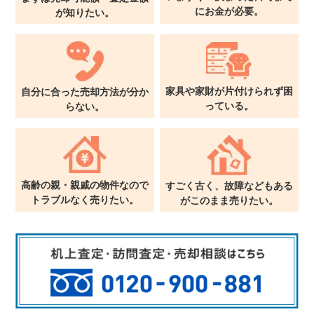
に
お金が必要。
が
知りたい。
家具や家財が片付けられず
困
自分に合った売却方法が
分か
っている。
らない。
高齢の親・親戚の物件なので
すごく古く、故障などもある
トラブルなく売りたい。
が
このまま売りたい。