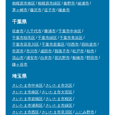
相模原市南区
相模原市緑区
秦野市
綾瀬市
茅ヶ崎市
藤沢市
逗子市
鎌倉市
千葉県
佐倉市
八千代市
勝浦市
千葉市中央区
千葉市稲毛区
千葉市緑区
千葉市美浜区
千葉市花見川区
千葉市若葉区
印西市
四街道市
市原市
市川市
成田市
我孫子市
松戸市
柏市
流山市
浦安市
白井市
習志野市
船橋市
野田市
鎌ヶ谷市
埼玉県
さいたま市中央区
さいたま市北区
さいたま市南区
さいたま市大宮区
さいたま市岩槻区
さいたま市桜区
さいたま市浦和区
さいたま市緑区
さいたま市西区
さいたま市見沼区
ふじみ野市