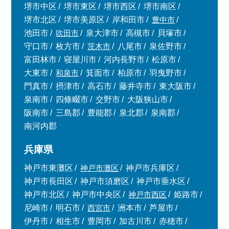
堺市中区
堺市東区
堺市西区
堺市南区
堺市北区
堺市美原区
岸和田市
豊中市
池田市
吹田市
泉大津市
高槻市
貝塚市
守口市
枚方市
茨木市
八尾市
泉佐野市
富田林市
寝屋川市
河内長野市
松原市
大東市
和泉市
箕面市
柏原市
羽曳野市
門真市
摂津市
高石市
藤井寺市
東大阪市
泉南市
四條畷市
交野市
大阪狭山市
阪南市
三島郡
豊能郡
泉北郡
泉南郡
南河内郡
兵庫県
神戸市東灘区
神戸市灘区
神戸市兵庫区
神戸市長田区
神戸市須磨区
神戸市垂水区
神戸市北区
神戸市中央区
神戸市西区
姫路市
尼崎市
明石市
西宮市
洲本市
芦屋市
伊丹市
相生市
豊岡市
加古川市
赤穂市