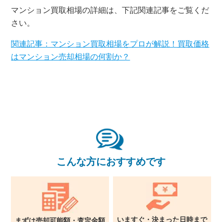
マンション買取相場の詳細は、下記関連記事をご覧くだ
さい。
関連記事：マンション買取相場をプロが解説！買取価格
はマンション売却相場の何割か？
×
無料査定・売却相談
10時～18時/水曜日定休
東京本社
0120-900-881
こんな方におすすめです
関西支社
0120-711-018
いますぐ・決まった日時まで
まずは売却可能額・査定金額