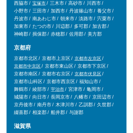
西脇市
宝塚市
三木市
高砂市
川西市
小野市
三田市
加西市
丹波篠山市
養父市
丹波市
南あわじ市
朝来市
淡路市
宍粟市
加東市
たつの市
川辺郡
多可郡
加古郡
神崎郡
揖保郡
赤穂郡
佐用郡
美方郡
京都府
京都市北区
京都市上京区
京都市左京区
京都市中京区
京都市東山区
京都市下京区
京都市南区
京都市右京区
京都市伏見区
京都市山科区
京都市西京区
福知山市
舞鶴市
綾部市
宇治市
宮津市
亀岡市
城陽市
向日市
長岡京市
八幡市
京田辺市
京丹後市
南丹市
木津川市
乙訓郡
久世郡
綴喜郡
相楽郡
船井郡
与謝郡
滋賀県