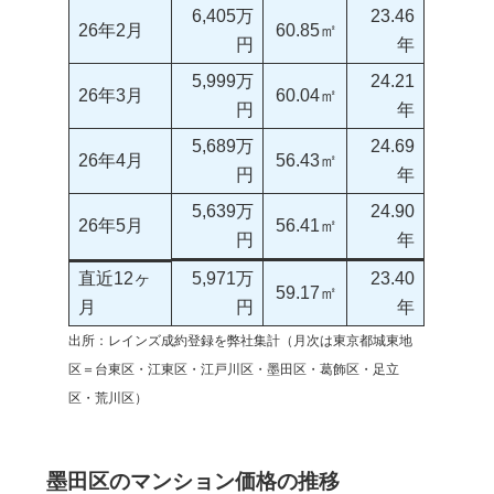
6,405万
23.46
26年2月
60.85㎡
円
年
5,999万
24.21
26年3月
60.04㎡
円
年
5,689万
24.69
26年4月
56.43㎡
円
年
5,639万
24.90
26年5月
56.41㎡
円
年
直近12ヶ
5,971万
23.40
59.17㎡
月
円
年
出所：レインズ成約登録を弊社集計（月次は東京都城東地
区＝台東区・江東区・江戸川区・墨田区・葛飾区・足立
区・荒川区）
墨田区のマンション価格の推移