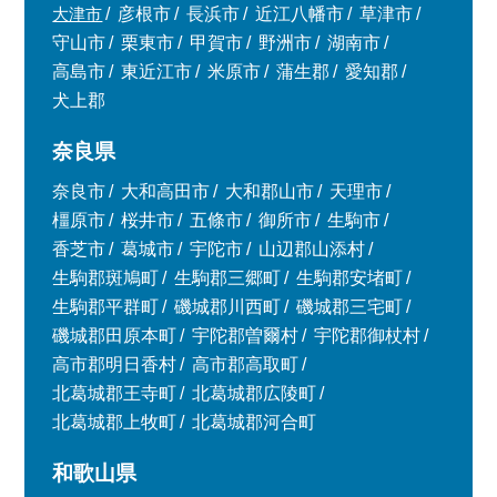
大津市
彦根市
長浜市
近江八幡市
草津市
守山市
栗東市
甲賀市
野洲市
湖南市
高島市
東近江市
米原市
蒲生郡
愛知郡
犬上郡
奈良県
奈良市
大和高田市
大和郡山市
天理市
橿原市
桜井市
五條市
御所市
生駒市
香芝市
葛城市
宇陀市
山辺郡山添村
生駒郡斑鳩町
生駒郡三郷町
生駒郡安堵町
生駒郡平群町
磯城郡川西町
磯城郡三宅町
磯城郡田原本町
宇陀郡曽爾村
宇陀郡御杖村
高市郡明日香村
高市郡高取町
北葛城郡王寺町
北葛城郡広陵町
北葛城郡上牧町
北葛城郡河合町
和歌山県