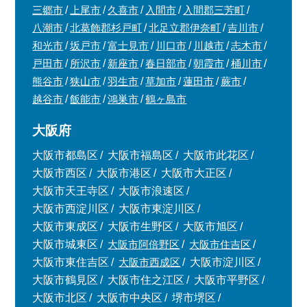
三郷市
上尾市
久喜市
入間市
入間郡三芳町
八潮市
北葛飾郡杉戸町
北足立郡伊奈町
吉川市
和光市
坂戸市
富士見市
川口市
川越市
志木市
戸田市
所沢市
新座市
春日部市
朝霞市
桶川市
熊谷市
狭山市
羽生市
草加市
蓮田市
蕨市
越谷市
飯能市
鴻巣市
鶴ヶ島市
大阪府
大阪市都島区
大阪市福島区
大阪市此花区
大阪市西区
大阪市港区
大阪市大正区
大阪市天王寺区
大阪市浪速区
大阪市西淀川区
大阪市東淀川区
大阪市東成区
大阪市生野区
大阪市旭区
大阪市城東区
大阪市阿倍野区
大阪市住吉区
大阪市東住吉区
大阪市西成区
大阪市淀川区
大阪市鶴見区
大阪市住之江区
大阪市平野区
大阪市北区
大阪市中央区
堺市堺区