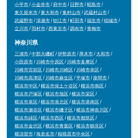
小平市
小金井市
府中市
日野市
昭島市
東久留米市
東大和市
東村山市
武蔵村山市
武蔵野市
清瀬市
狛江市
町田市
福生市
稲城市
立川市
羽村市
西東京市
調布市
青梅市
神奈川県
三浦市
中郡大磯町
伊勢原市
厚木市
大和市
小田原市
川崎市中原区
川崎市多摩区
川崎市宮前区
川崎市川崎区
川崎市幸区
川崎市高津区
川崎市麻生区
平塚市
座間市
横浜市中区
横浜市保土ケ谷区
横浜市南区
横浜市戸塚区
横浜市旭区
横浜市栄区
横浜市泉区
横浜市港北区
横浜市港南区
横浜市瀬谷区
横浜市磯子区
横浜市神奈川区
横浜市緑区
横浜市西区
横浜市都筑区
横浜市金沢区
横浜市青葉区
横浜市鶴見区
横須賀市
海老名市
相模原市中央区