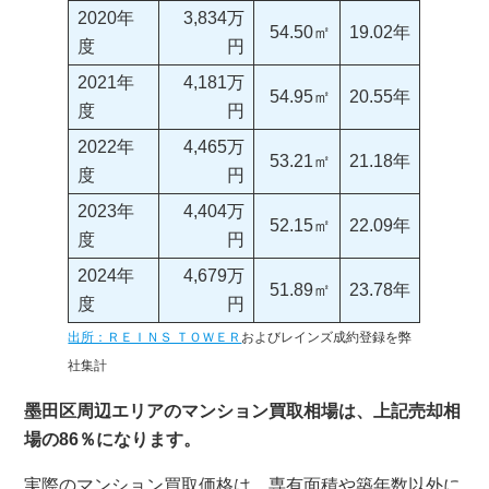
2020年
3,834万
54.50㎡
19.02年
度
円
2021年
4,181万
54.95㎡
20.55年
度
円
2022年
4,465万
53.21㎡
21.18年
度
円
2023年
4,404万
52.15㎡
22.09年
度
円
2024年
4,679万
51.89㎡
23.78年
度
円
出所：ＲＥＩＮＳ ＴＯＷＥＲ
およびレインズ成約登録を弊
社集計
墨田区周辺エリアのマンション買取相場は、上記売却相
場の86％になります。
実際のマンション買取価格は、専有面積や築年数以外に