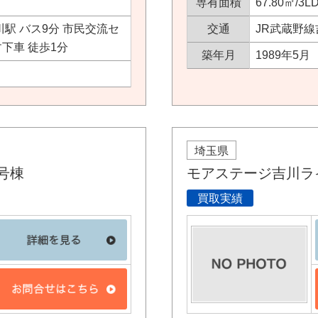
専有面積
67.80㎡/3L
川駅 バス9分 市民交流セ
交通
JR武蔵野線
下車 徒歩1分
築年月
1989年5月
埼玉県
号棟
モアステージ吉川ラ
買取実績