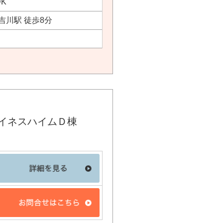
DK
吉川駅 徒歩8分
イネスハイムＤ棟