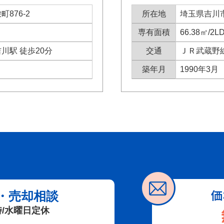
876-2
所在地
埼玉県吉川市
専有面積
66.38㎡/2L
川駅 徒歩20分
交通
ＪＲ武蔵野線
築年月
1990年3月
・売却相談
時/水曜日定休