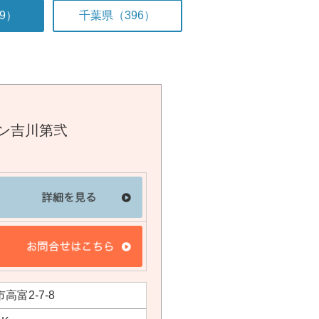
9）
千葉県（396）
ン吉川第弐
高富2-7-8