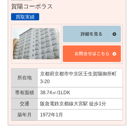
賀陽コーポラス
買取実績
×
無料査定・売却相談
京都府京都市中京区壬生賀陽御所町
10時～18時/水曜日定休
所在地
3-20
専有面積
38.74㎡/1LDK
東京本社
0120-900-881
交通
阪急電鉄京都線大宮駅 徒歩1分
築年月
1972年1月
関西支社
0120-711-018