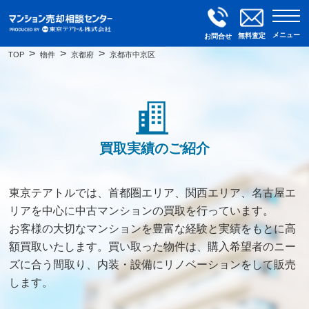
メニュー
無料査定
お問合せ
TOP
物件
京都府
京都市中京区
買取実績のご紹介
東京テアトルでは、首都圏エリア、関西エリア、名古屋エ
リアを中心に中古マンションの買取を行っています。
お客様の大切なマンションを豊富な経験と実績をもとに高
額買取いたします。買い取った物件は、購入希望者のニー
ズに合う間取り、内装・設備にリノベーションをして販売
します。