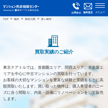
メニュー
無料査定
お問合せ
TOP
物件
神奈川県
茅ヶ崎市
買取実績のご紹介
東京テアトルでは、首都圏エリア、関西エリア、名古屋エ
リアを中心に中古マンションの買取を行っています。
お客様の大切なマンションを豊富な経験と実績をもとに高
額買取いたします。買い取った物件は、購入希望者のニー
ズに合う間取り、内装・設備にリノベーションをして販売
します。