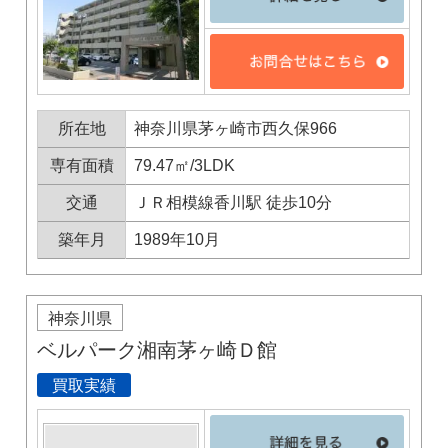
所在地
神奈川県茅ヶ崎市西久保966
専有面積
79.47㎡/3LDK
×
交通
ＪＲ相模線香川駅 徒歩10分
無料査定・売却相談
築年月
1989年10月
10時～18時/水曜日定休
東京本社
0120-900-881
神奈川県
ベルパーク湘南茅ヶ崎Ｄ館
買取実績
関西支社
0120-711-018