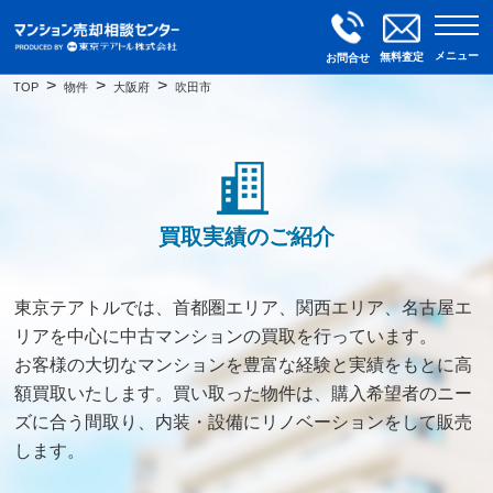
メニュー
無料査定
お問合せ
TOP
物件
大阪府
吹田市
買取実績のご紹介
東京テアトルでは、首都圏エリア、関西エリア、名古屋エ
リアを中心に中古マンションの買取を行っています。
お客様の大切なマンションを豊富な経験と実績をもとに高
額買取いたします。買い取った物件は、購入希望者のニー
ズに合う間取り、内装・設備にリノベーションをして販売
します。