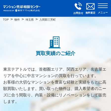
メニュー
無料査定
お問合せ
TOP
物件
埼玉県
入間郡三芳町
買取実績のご紹介
東京テアトルでは、首都圏エリア、関西エリア、名古屋エ
リアを中心に中古マンションの買取を行っています。
お客様の大切なマンションを豊富な経験と実績をもとに高
額買取いたします。買い取った物件は、購入希望者のニー
ズに合う間取り、内装・設備にリノベーションをして販売
します。