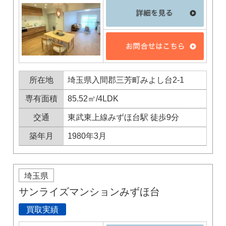
所在地
埼玉県入間郡三芳町みよし台2-1
専有面積
85.52㎡/4LDK
交通
東武東上線みずほ台駅 徒歩9分
×
築年月
1980年3月
無料査定・売却相談
10時～18時/水曜日定休
埼玉県
サンライズマンションみずほ台
東京本社
0120-900-881
買取実績