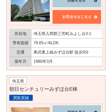
所在地
埼玉県入間郡三芳町みよし台3-1
専有面積
78.65㎡/4LDK
交通
東武東上線みずほ台駅 徒歩9分
築年月
1980年3月
埼玉県
朝日センチュリーみずほ台E棟
買取実績