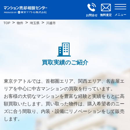
メニュー
無料査定
お問合せ
TOP
物件
埼玉県
川越市
買取実績のご紹介
東京テアトルでは、首都圏エリア、関西エリア、名古屋エ
リアを中心に中古マンションの買取を行っています。
お客様の大切なマンションを豊富な経験と実績をもとに高
額買取いたします。買い取った物件は、購入希望者のニー
ズに合う間取り、内装・設備にリノベーションをして販売
します。