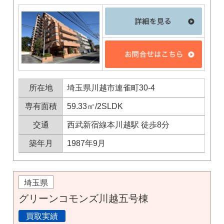
東京本社
0120-900-881
関西支社
0120-711-018
所在地
埼玉県川越市連雀町30-4
専有面積
59.33㎡/2SLDK
交通
西武新宿線本川越駅 徒歩8分
築年月
1987年9月
埼玉県
グリーンコモンズ川越五号棟
買取実績