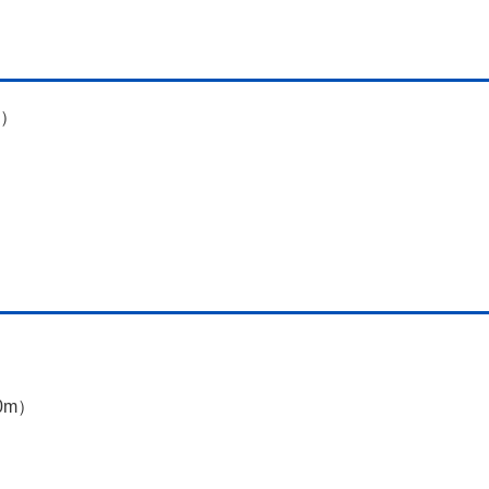
m）
0m）