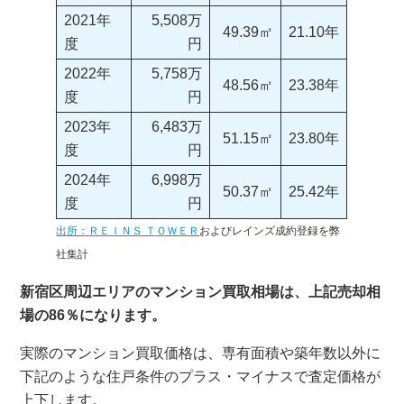
2021年
5,508万
49.39㎡
21.10年
度
円
2022年
5,758万
48.56㎡
23.38年
度
円
2023年
6,483万
51.15㎡
23.80年
度
円
2024年
6,998万
50.37㎡
25.42年
度
円
出所：ＲＥＩＮＳ ＴＯＷＥＲ
およびレインズ成約登録を弊
社集計
新宿区周辺エリアのマンション買取相場は、上記売却相
場の86％になります。
実際のマンション買取価格は、専有面積や築年数以外に
下記のような住戸条件のプラス・マイナスで査定価格が
上下します。