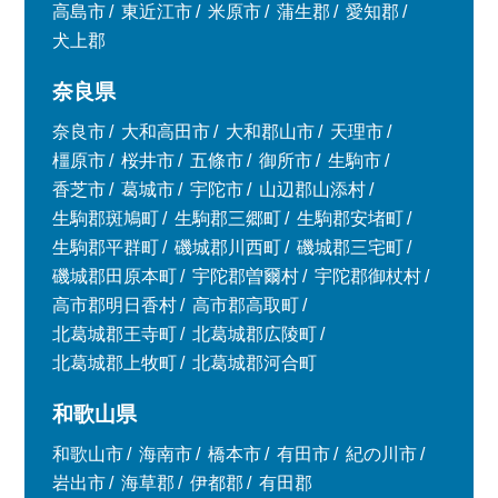
高島市
東近江市
米原市
蒲生郡
愛知郡
犬上郡
奈良県
奈良市
大和高田市
大和郡山市
天理市
橿原市
桜井市
五條市
御所市
生駒市
香芝市
葛城市
宇陀市
山辺郡山添村
生駒郡斑鳩町
生駒郡三郷町
生駒郡安堵町
生駒郡平群町
磯城郡川西町
磯城郡三宅町
磯城郡田原本町
宇陀郡曽爾村
宇陀郡御杖村
高市郡明日香村
高市郡高取町
北葛城郡王寺町
北葛城郡広陵町
北葛城郡上牧町
北葛城郡河合町
和歌山県
和歌山市
海南市
橋本市
有田市
紀の川市
岩出市
海草郡
伊都郡
有田郡