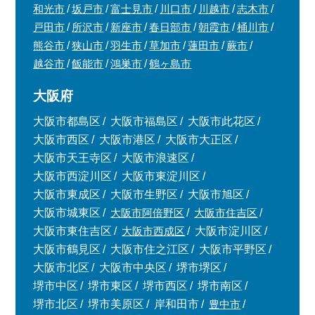
和光市
坂戸市
富士見市
川口市
川越市
志木市
戸田市
所沢市
新座市
春日部市
朝霞市
桶川市
熊谷市
狭山市
羽生市
草加市
蓮田市
蕨市
越谷市
飯能市
鴻巣市
鶴ヶ島市
大阪府
大阪市都島区
大阪市福島区
大阪市此花区
大阪市西区
大阪市港区
大阪市大正区
大阪市天王寺区
大阪市浪速区
大阪市西淀川区
大阪市東淀川区
大阪市東成区
大阪市生野区
大阪市旭区
大阪市城東区
大阪市阿倍野区
大阪市住吉区
大阪市東住吉区
大阪市西成区
大阪市淀川区
大阪市鶴見区
大阪市住之江区
大阪市平野区
大阪市北区
大阪市中央区
堺市堺区
堺市中区
堺市東区
堺市西区
堺市南区
堺市北区
堺市美原区
岸和田市
豊中市