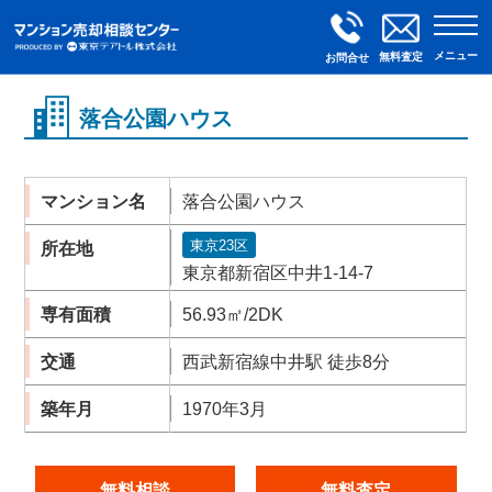
メニュー
無料査定
お問合せ
落合公園ハウス
マンション名
落合公園ハウス
東京23区
所在地
東京都新宿区中井1-14-7
専有面積
56.93㎡/2DK
交通
西武新宿線中井駅 徒歩8分
築年月
1970年3月
無料相談
無料査定