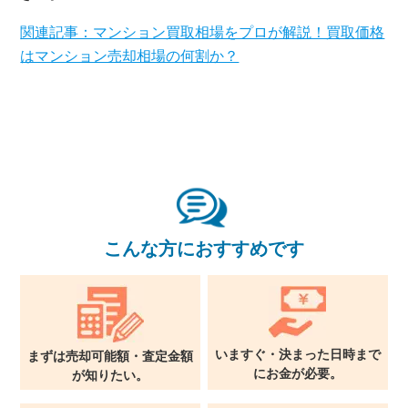
関連記事：マンション買取相場をプロが解説！買取価格
はマンション売却相場の何割か？
×
無料査定・売却相談
10時～18時/水曜日定休
東京本社
こんな方におすすめです
0120-900-881
関西支社
0120-711-018
いますぐ・決まった日時まで
まずは売却可能額・査定金額
に
お金が必要。
が
知りたい。