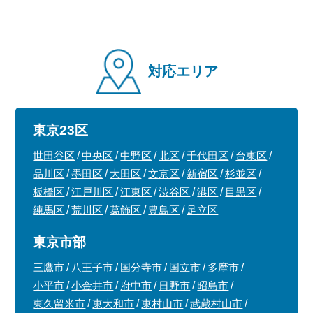
対応エリア
東京23区
世田谷区
中央区
中野区
北区
千代田区
台東区
品川区
墨田区
大田区
文京区
新宿区
杉並区
板橋区
江戸川区
江東区
渋谷区
港区
目黒区
練馬区
荒川区
葛飾区
豊島区
足立区
東京市部
三鷹市
八王子市
国分寺市
国立市
多摩市
小平市
小金井市
府中市
日野市
昭島市
東久留米市
東大和市
東村山市
武蔵村山市