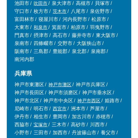
池田市
吹田市
泉大津市
高槻市
貝塚市
守口市
枚方市
茨木市
八尾市
泉佐野市
富田林市
寝屋川市
河内長野市
松原市
大東市
和泉市
箕面市
柏原市
羽曳野市
門真市
摂津市
高石市
藤井寺市
東大阪市
泉南市
四條畷市
交野市
大阪狭山市
阪南市
三島郡
豊能郡
泉北郡
泉南郡
南河内郡
兵庫県
神戸市東灘区
神戸市灘区
神戸市兵庫区
神戸市長田区
神戸市須磨区
神戸市垂水区
神戸市北区
神戸市中央区
神戸市西区
姫路市
尼崎市
明石市
西宮市
洲本市
芦屋市
伊丹市
相生市
豊岡市
加古川市
赤穂市
西脇市
宝塚市
三木市
高砂市
川西市
小野市
三田市
加西市
丹波篠山市
養父市