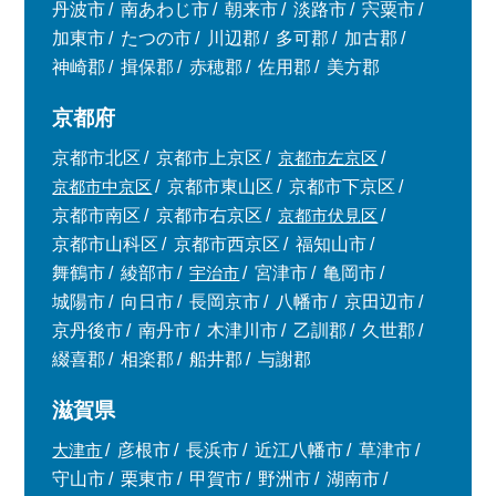
丹波市
南あわじ市
朝来市
淡路市
宍粟市
加東市
たつの市
川辺郡
多可郡
加古郡
神崎郡
揖保郡
赤穂郡
佐用郡
美方郡
京都府
京都市北区
京都市上京区
京都市左京区
京都市中京区
京都市東山区
京都市下京区
京都市南区
京都市右京区
京都市伏見区
京都市山科区
京都市西京区
福知山市
舞鶴市
綾部市
宇治市
宮津市
亀岡市
城陽市
向日市
長岡京市
八幡市
京田辺市
京丹後市
南丹市
木津川市
乙訓郡
久世郡
綴喜郡
相楽郡
船井郡
与謝郡
滋賀県
大津市
彦根市
長浜市
近江八幡市
草津市
守山市
栗東市
甲賀市
野洲市
湖南市