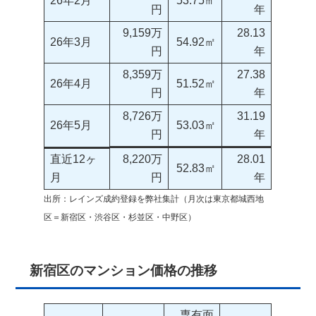
26年2月
53.75㎡
円
年
9,159万
28.13
26年3月
54.92㎡
円
年
8,359万
27.38
26年4月
51.52㎡
円
年
8,726万
31.19
26年5月
53.03㎡
円
年
直近12ヶ
8,220万
28.01
52.83㎡
月
円
年
出所：レインズ成約登録を弊社集計（月次は東京都城西地
区＝新宿区・渋谷区・杉並区・中野区）
新宿区のマンション価格の推移
専有面