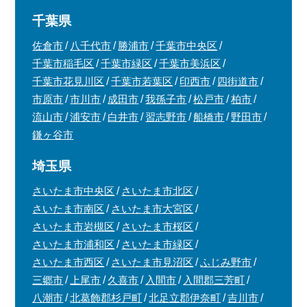
千葉県
佐倉市
八千代市
勝浦市
千葉市中央区
千葉市稲毛区
千葉市緑区
千葉市美浜区
千葉市花見川区
千葉市若葉区
印西市
四街道市
市原市
市川市
成田市
我孫子市
松戸市
柏市
流山市
浦安市
白井市
習志野市
船橋市
野田市
鎌ヶ谷市
埼玉県
さいたま市中央区
さいたま市北区
さいたま市南区
さいたま市大宮区
さいたま市岩槻区
さいたま市桜区
さいたま市浦和区
さいたま市緑区
さいたま市西区
さいたま市見沼区
ふじみ野市
三郷市
上尾市
久喜市
入間市
入間郡三芳町
八潮市
北葛飾郡杉戸町
北足立郡伊奈町
吉川市