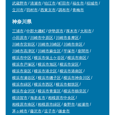
武蔵野市
清瀬市
狛江市
町田市
福生市
稲城市
立川市
羽村市
西東京市
調布市
青梅市
神奈川県
三浦市
中郡大磯町
伊勢原市
厚木市
大和市
小田原市
川崎市中原区
川崎市多摩区
川崎市宮前区
川崎市川崎区
川崎市幸区
川崎市高津区
川崎市麻生区
平塚市
座間市
横浜市中区
横浜市保土ケ谷区
横浜市南区
横浜市戸塚区
横浜市旭区
横浜市栄区
横浜市泉区
横浜市港北区
横浜市港南区
横浜市瀬谷区
横浜市磯子区
横浜市神奈川区
横浜市緑区
横浜市西区
横浜市都筑区
横浜市金沢区
横浜市青葉区
横浜市鶴見区
横須賀市
海老名市
相模原市中央区
相模原市南区
相模原市緑区
秦野市
綾瀬市
茅ヶ崎市
藤沢市
逗子市
鎌倉市