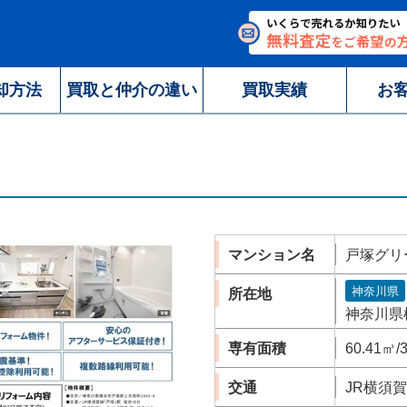
却方法
買取と仲介の違い
買取実績
お
マンション名
戸塚グリ
神奈川県
所在地
神奈川県
専有面積
60.41㎡/
交通
JR横須賀