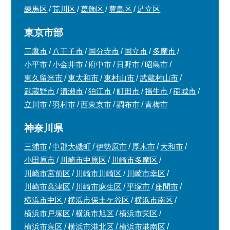
練馬区
荒川区
葛飾区
豊島区
足立区
東京市部
三鷹市
八王子市
国分寺市
国立市
多摩市
小平市
小金井市
府中市
日野市
昭島市
東久留米市
東大和市
東村山市
武蔵村山市
武蔵野市
清瀬市
狛江市
町田市
福生市
稲城市
立川市
羽村市
西東京市
調布市
青梅市
神奈川県
三浦市
中郡大磯町
伊勢原市
厚木市
大和市
小田原市
川崎市中原区
川崎市多摩区
川崎市宮前区
川崎市川崎区
川崎市幸区
川崎市高津区
川崎市麻生区
平塚市
座間市
横浜市中区
横浜市保土ケ谷区
横浜市南区
横浜市戸塚区
横浜市旭区
横浜市栄区
横浜市泉区
横浜市港北区
横浜市港南区