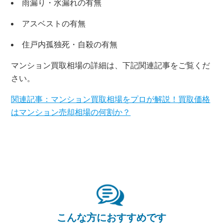
雨漏り・水漏れの有無
アスベストの有無
×
住戸内孤独死・自殺の有無
マンション買取相場の詳細は、下記関連記事をご覧くだ
無料査定・売却相談
さい。
10時～18時/水曜日定休
関連記事：マンション買取相場をプロが解説！買取価格
はマンション売却相場の何割か？
東京本社
0120-900-881
関西支社
0120-711-018
こんな方におすすめです