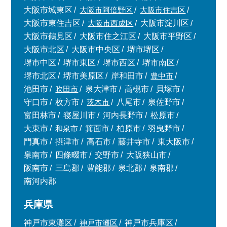
大阪市城東区
大阪市阿倍野区
大阪市住吉区
大阪市東住吉区
大阪市西成区
大阪市淀川区
大阪市鶴見区
大阪市住之江区
大阪市平野区
大阪市北区
大阪市中央区
堺市堺区
堺市中区
堺市東区
堺市西区
堺市南区
堺市北区
堺市美原区
岸和田市
豊中市
池田市
吹田市
泉大津市
高槻市
貝塚市
守口市
枚方市
茨木市
八尾市
泉佐野市
富田林市
寝屋川市
河内長野市
松原市
大東市
和泉市
箕面市
柏原市
羽曳野市
門真市
摂津市
高石市
藤井寺市
東大阪市
泉南市
四條畷市
交野市
大阪狭山市
阪南市
三島郡
豊能郡
泉北郡
泉南郡
南河内郡
兵庫県
神戸市東灘区
神戸市灘区
神戸市兵庫区