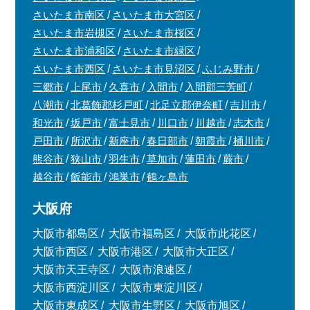
さいたま市南区
さいたま市大宮区
さいたま市岩槻区
さいたま市桜区
さいたま市浦和区
さいたま市緑区
さいたま市西区
さいたま市見沼区
ふじみ野市
三郷市
上尾市
久喜市
入間市
入間郡三芳町
八潮市
北葛飾郡杉戸町
北足立郡伊奈町
吉川市
和光市
坂戸市
富士見市
川口市
川越市
志木市
戸田市
所沢市
新座市
春日部市
朝霞市
桶川市
熊谷市
狭山市
羽生市
草加市
蓮田市
蕨市
越谷市
飯能市
鴻巣市
鶴ヶ島市
大阪府
大阪市都島区
大阪市福島区
大阪市此花区
大阪市西区
大阪市港区
大阪市大正区
大阪市天王寺区
大阪市浪速区
大阪市西淀川区
大阪市東淀川区
大阪市東成区
大阪市生野区
大阪市旭区