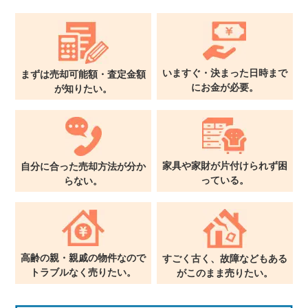
いますぐ・決まった日時まで
まずは売却可能額・査定金額
に
お金が必要。
が
知りたい。
家具や家財が片付けられず
困
自分に合った売却方法が
分か
っている。
らない。
高齢の親・親戚の物件なので
すごく古く、故障などもある
トラブルなく売りたい。
が
このまま売りたい。