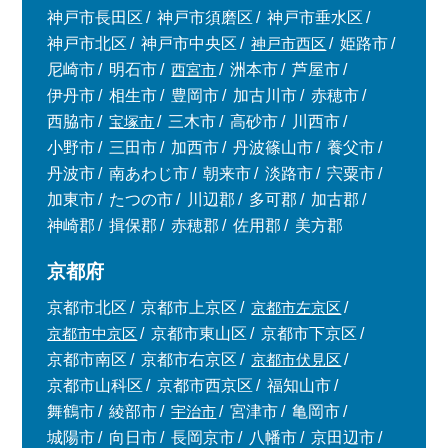
神戸市長田区
神戸市須磨区
神戸市垂水区
神戸市北区
神戸市中央区
神戸市西区
姫路市
尼崎市
明石市
西宮市
洲本市
芦屋市
伊丹市
相生市
豊岡市
加古川市
赤穂市
西脇市
宝塚市
三木市
高砂市
川西市
小野市
三田市
加西市
丹波篠山市
養父市
丹波市
南あわじ市
朝来市
淡路市
宍粟市
加東市
たつの市
川辺郡
多可郡
加古郡
神崎郡
揖保郡
赤穂郡
佐用郡
美方郡
京都府
京都市北区
京都市上京区
京都市左京区
京都市中京区
京都市東山区
京都市下京区
京都市南区
京都市右京区
京都市伏見区
京都市山科区
京都市西京区
福知山市
舞鶴市
綾部市
宇治市
宮津市
亀岡市
城陽市
向日市
長岡京市
八幡市
京田辺市