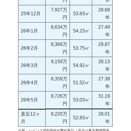
円
年
7,927万
28.68
25年12月
53.83㎡
円
年
8,634万
27.49
26年1月
54.23㎡
円
年
8,369万
29.87
26年2月
53.75㎡
円
年
9,159万
28.13
26年3月
54.92㎡
円
年
8,359万
27.38
26年4月
51.52㎡
円
年
8,726万
31.19
26年5月
53.03㎡
円
年
直近12ヶ
8,220万
28.01
52.83㎡
月
円
年
出所：レインズ成約登録を弊社集計（月次は東京都城西地