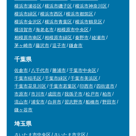
横浜市瀬谷区
横浜市磯子区
横浜市神奈川区
横浜市緑区
横浜市西区
横浜市都筑区
横浜市金沢区
横浜市青葉区
横浜市鶴見区
横須賀市
海老名市
相模原市中央区
相模原市南区
相模原市緑区
秦野市
綾瀬市
茅ヶ崎市
藤沢市
逗子市
鎌倉市
千葉県
佐倉市
八千代市
勝浦市
千葉市中央区
千葉市稲毛区
千葉市緑区
千葉市美浜区
千葉市花見川区
千葉市若葉区
印西市
四街道市
市原市
市川市
成田市
我孫子市
松戸市
柏市
流山市
浦安市
白井市
習志野市
船橋市
野田市
鎌ヶ谷市
埼玉県
さいたま市中央区
さいたま市北区