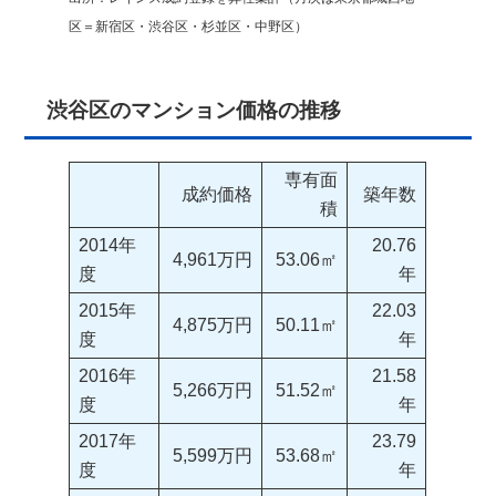
区＝新宿区・渋谷区・杉並区・中野区）
渋谷区のマンション価格の推移
専有面
成約価格
築年数
積
2014年
20.76
4,961万円
53.06㎡
度
年
2015年
22.03
4,875万円
50.11㎡
度
年
2016年
21.58
5,266万円
51.52㎡
度
年
2017年
23.79
5,599万円
53.68㎡
度
年