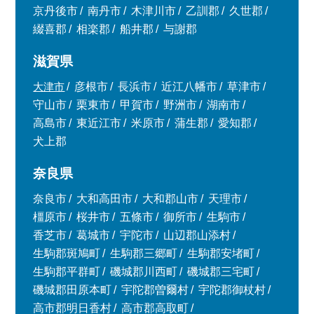
京丹後市
南丹市
木津川市
乙訓郡
久世郡
綴喜郡
相楽郡
船井郡
与謝郡
滋賀県
大津市
彦根市
長浜市
近江八幡市
草津市
守山市
栗東市
甲賀市
野洲市
湖南市
高島市
東近江市
米原市
蒲生郡
愛知郡
犬上郡
奈良県
奈良市
大和高田市
大和郡山市
天理市
橿原市
桜井市
五條市
御所市
生駒市
香芝市
葛城市
宇陀市
山辺郡山添村
生駒郡斑鳩町
生駒郡三郷町
生駒郡安堵町
生駒郡平群町
磯城郡川西町
磯城郡三宅町
磯城郡田原本町
宇陀郡曽爾村
宇陀郡御杖村
高市郡明日香村
高市郡高取町