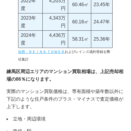
2022年
4,203万
60.46㎡
23.45年
度
円
2023年
4,343万
60.18㎡
24.47年
度
円
2024年
4,436万
58.31㎡
25.36年
度
円
出所：ＲＥＩＮＳ ＴＯＷＥＲ
およびレインズ成約登録を弊
社集計
練馬区周辺エリアのマンション買取相場は、上記売却相
場の86％になります。
実際のマンション買取価格は、専有面積や築年数以外に
下記のような住戸条件のプラス・マイナスで査定価格が
上下します。
立地・周辺環境