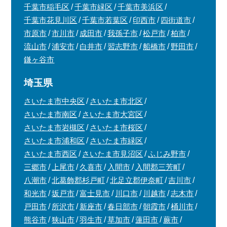
千葉市稲毛区
千葉市緑区
千葉市美浜区
千葉市花見川区
千葉市若葉区
印西市
四街道市
市原市
市川市
成田市
我孫子市
松戸市
柏市
流山市
浦安市
白井市
習志野市
船橋市
野田市
鎌ヶ谷市
埼玉県
さいたま市中央区
さいたま市北区
さいたま市南区
さいたま市大宮区
さいたま市岩槻区
さいたま市桜区
さいたま市浦和区
さいたま市緑区
さいたま市西区
さいたま市見沼区
ふじみ野市
三郷市
上尾市
久喜市
入間市
入間郡三芳町
八潮市
北葛飾郡杉戸町
北足立郡伊奈町
吉川市
和光市
坂戸市
富士見市
川口市
川越市
志木市
戸田市
所沢市
新座市
春日部市
朝霞市
桶川市
熊谷市
狭山市
羽生市
草加市
蓮田市
蕨市