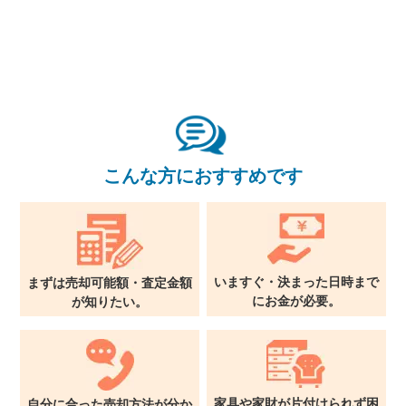
東京本社
0120-900-881
関西支社
0120-711-018
こんな方におすすめです
いますぐ・決まった日時まで
まずは売却可能額・査定金額
に
お金が必要。
が
知りたい。
家具や家財が片付けられず
困
自分に合った売却方法が
分か