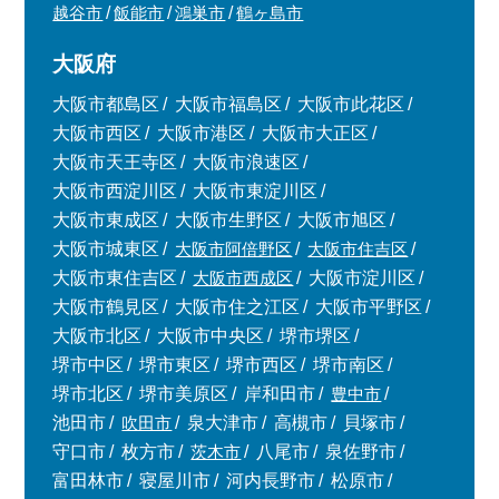
越谷市
飯能市
鴻巣市
鶴ヶ島市
大阪府
大阪市都島区
大阪市福島区
大阪市此花区
大阪市西区
大阪市港区
大阪市大正区
大阪市天王寺区
大阪市浪速区
大阪市西淀川区
大阪市東淀川区
大阪市東成区
大阪市生野区
大阪市旭区
大阪市城東区
大阪市阿倍野区
大阪市住吉区
大阪市東住吉区
大阪市西成区
大阪市淀川区
大阪市鶴見区
大阪市住之江区
大阪市平野区
大阪市北区
大阪市中央区
堺市堺区
堺市中区
堺市東区
堺市西区
堺市南区
堺市北区
堺市美原区
岸和田市
豊中市
池田市
吹田市
泉大津市
高槻市
貝塚市
守口市
枚方市
茨木市
八尾市
泉佐野市
富田林市
寝屋川市
河内長野市
松原市