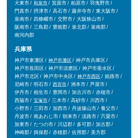
大東市
和泉市
箕面市
柏原市
羽曳野市
門真市
摂津市
高石市
藤井寺市
東大阪市
泉南市
四條畷市
交野市
大阪狭山市
阪南市
三島郡
豊能郡
泉北郡
泉南郡
南河内郡
兵庫県
神戸市東灘区
神戸市灘区
神戸市兵庫区
神戸市長田区
神戸市須磨区
神戸市垂水区
神戸市北区
神戸市中央区
神戸市西区
姫路市
尼崎市
明石市
西宮市
洲本市
芦屋市
伊丹市
相生市
豊岡市
加古川市
赤穂市
西脇市
宝塚市
三木市
高砂市
川西市
小野市
三田市
加西市
丹波篠山市
養父市
丹波市
南あわじ市
朝来市
淡路市
宍粟市
加東市
たつの市
川辺郡
多可郡
加古郡
神崎郡
揖保郡
赤穂郡
佐用郡
美方郡