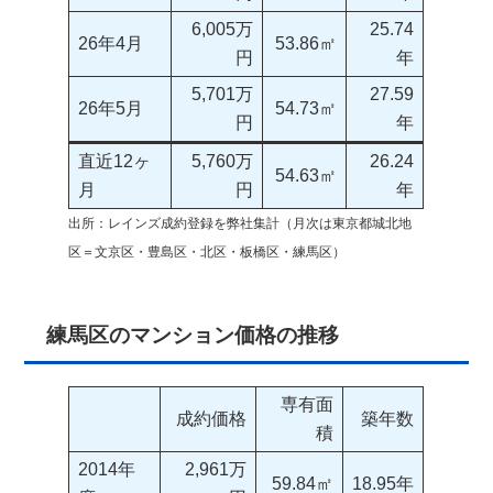
6,005万
25.74
26年4月
53.86㎡
円
年
5,701万
27.59
26年5月
54.73㎡
円
年
直近12ヶ
5,760万
26.24
54.63㎡
月
円
年
出所：レインズ成約登録を弊社集計（月次は東京都城北地
区＝文京区・豊島区・北区・板橋区・練馬区）
練馬区のマンション価格の推移
専有面
成約価格
築年数
積
2014年
2,961万
59.84㎡
18.95年