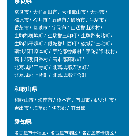
奈良県
奈良市
大和高田市
大和郡山市
天理市
橿原市
桜井市
五條市
御所市
生駒市
香芝市
葛城市
宇陀市
山辺郡山添村
生駒郡斑鳩町
生駒郡三郷町
生駒郡安堵町
生駒郡平群町
磯城郡川西町
磯城郡三宅町
磯城郡田原本町
宇陀郡曽爾村
宇陀郡御杖村
高市郡明日香村
高市郡高取町
北葛城郡王寺町
北葛城郡広陵町
北葛城郡上牧町
北葛城郡河合町
和歌山県
和歌山市
海南市
橋本市
有田市
紀の川市
岩出市
海草郡
伊都郡
有田郡
愛知県
名古屋市千種区
名古屋市港区
名古屋市瑞穂区