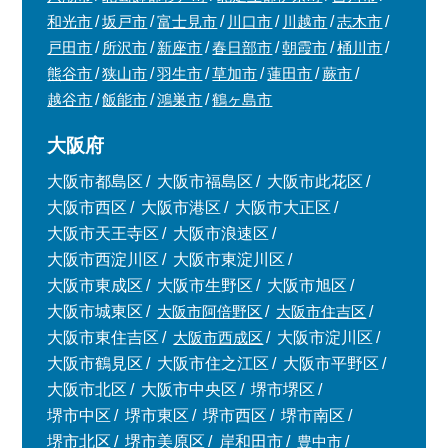
和光市
坂戸市
富士見市
川口市
川越市
志木市
戸田市
所沢市
新座市
春日部市
朝霞市
桶川市
熊谷市
狭山市
羽生市
草加市
蓮田市
蕨市
越谷市
飯能市
鴻巣市
鶴ヶ島市
大阪府
大阪市都島区
大阪市福島区
大阪市此花区
大阪市西区
大阪市港区
大阪市大正区
大阪市天王寺区
大阪市浪速区
大阪市西淀川区
大阪市東淀川区
大阪市東成区
大阪市生野区
大阪市旭区
大阪市城東区
大阪市阿倍野区
大阪市住吉区
大阪市東住吉区
大阪市西成区
大阪市淀川区
大阪市鶴見区
大阪市住之江区
大阪市平野区
大阪市北区
大阪市中央区
堺市堺区
堺市中区
堺市東区
堺市西区
堺市南区
堺市北区
堺市美原区
岸和田市
豊中市