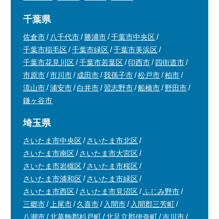
千葉県
佐倉市
八千代市
勝浦市
千葉市中央区
千葉市稲毛区
千葉市緑区
千葉市美浜区
千葉市花見川区
千葉市若葉区
印西市
四街道市
市原市
市川市
成田市
我孫子市
松戸市
柏市
流山市
浦安市
白井市
習志野市
船橋市
野田市
鎌ヶ谷市
埼玉県
さいたま市中央区
さいたま市北区
さいたま市南区
さいたま市大宮区
さいたま市岩槻区
さいたま市桜区
さいたま市浦和区
さいたま市緑区
さいたま市西区
さいたま市見沼区
ふじみ野市
三郷市
上尾市
久喜市
入間市
入間郡三芳町
八潮市
北葛飾郡杉戸町
北足立郡伊奈町
吉川市