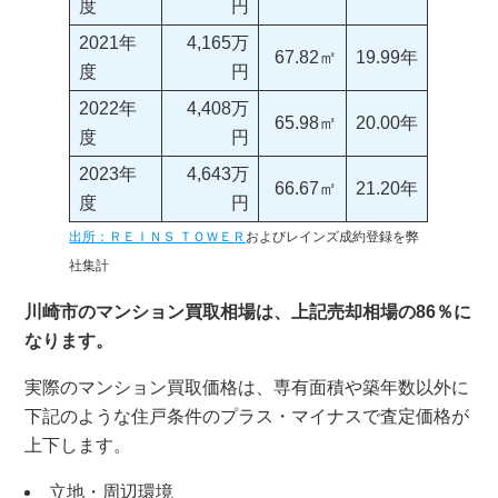
度
円
2021年
4,165万
67.82㎡
19.99年
度
円
2022年
4,408万
65.98㎡
20.00年
度
円
2023年
4,643万
66.67㎡
21.20年
度
円
出所：ＲＥＩＮＳ ＴＯＷＥＲ
およびレインズ成約登録を弊
社集計
川崎市のマンション買取相場は、上記売却相場の86％に
なります。
実際のマンション買取価格は、専有面積や築年数以外に
下記のような住戸条件のプラス・マイナスで査定価格が
上下します。
立地・周辺環境