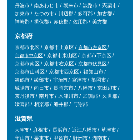
丹波市
南あわじ市
朝来市
淡路市
宍粟市
加東市
たつの市
川辺郡
多可郡
加古郡
神崎郡
揖保郡
赤穂郡
佐用郡
美方郡
京都府
京都市北区
京都市上京区
京都市左京区
京都市中京区
京都市東山区
京都市下京区
京都市南区
京都市右京区
京都市伏見区
京都市山科区
京都市西京区
福知山市
舞鶴市
綾部市
宇治市
宮津市
亀岡市
城陽市
向日市
長岡京市
八幡市
京田辺市
京丹後市
南丹市
木津川市
乙訓郡
久世郡
綴喜郡
相楽郡
船井郡
与謝郡
滋賀県
大津市
彦根市
長浜市
近江八幡市
草津市
守山市
栗東市
甲賀市
野洲市
湖南市