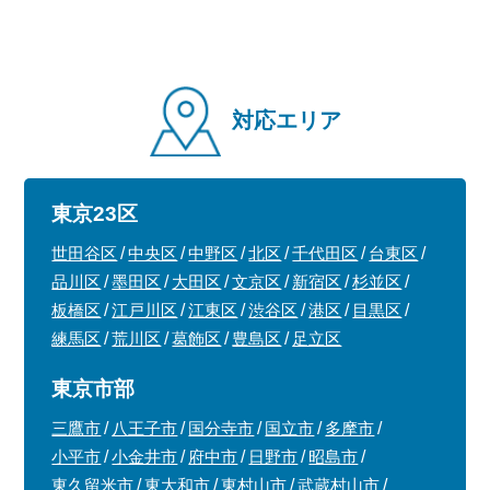
対応エリア
東京23区
世田谷区
中央区
中野区
北区
千代田区
台東区
品川区
墨田区
大田区
文京区
新宿区
杉並区
板橋区
江戸川区
江東区
渋谷区
港区
目黒区
練馬区
荒川区
葛飾区
豊島区
足立区
東京市部
三鷹市
八王子市
国分寺市
国立市
多摩市
小平市
小金井市
府中市
日野市
昭島市
東久留米市
東大和市
東村山市
武蔵村山市