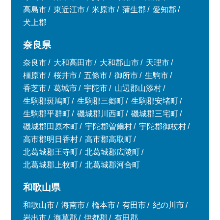
高島市
東近江市
米原市
蒲生郡
愛知郡
犬上郡
奈良県
奈良市
大和高田市
大和郡山市
天理市
橿原市
桜井市
五條市
御所市
生駒市
香芝市
葛城市
宇陀市
山辺郡山添村
生駒郡斑鳩町
生駒郡三郷町
生駒郡安堵町
生駒郡平群町
磯城郡川西町
磯城郡三宅町
磯城郡田原本町
宇陀郡曽爾村
宇陀郡御杖村
高市郡明日香村
高市郡高取町
北葛城郡王寺町
北葛城郡広陵町
北葛城郡上牧町
北葛城郡河合町
和歌山県
和歌山市
海南市
橋本市
有田市
紀の川市
岩出市
海草郡
伊都郡
有田郡