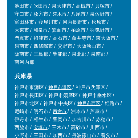
池田市
吹田市
泉大津市
高槻市
貝塚市
守口市
枚方市
茨木市
八尾市
泉佐野市
富田林市
寝屋川市
河内長野市
松原市
大東市
和泉市
箕面市
柏原市
羽曳野市
門真市
摂津市
高石市
藤井寺市
東大阪市
泉南市
四條畷市
交野市
大阪狭山市
阪南市
三島郡
豊能郡
泉北郡
泉南郡
南河内郡
兵庫県
神戸市東灘区
神戸市灘区
神戸市兵庫区
神戸市長田区
神戸市須磨区
神戸市垂水区
神戸市北区
神戸市中央区
神戸市西区
姫路市
尼崎市
明石市
西宮市
洲本市
芦屋市
伊丹市
相生市
豊岡市
加古川市
赤穂市
西脇市
宝塚市
三木市
高砂市
川西市
小野市
三田市
加西市
丹波篠山市
養父市