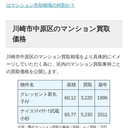
はマンション売却相場の何割か？
川崎市中原区のマンション買取
価格
川崎市中原区のマンション買取相場をより具体的にイメ
ージしていただく為に、区内のマンション買取事例ごと
の買取価格を公開します。
物件名
面積
買取
築年
クレッセント新丸
60.12
3,220
1996
子Ⅳ
ナイスｼﾃｨｱﾘｰﾅ武蔵
65.77
5,230
2011
小杉
出所：弊社マンション買取の事例／面積：㎡／買取：万円