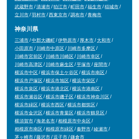
武蔵野市
清瀬市
狛江市
町田市
福生市
稲城市
立川市
羽村市
西東京市
調布市
青梅市
神奈川県
三浦市
中郡大磯町
伊勢原市
厚木市
大和市
小田原市
川崎市中原区
川崎市多摩区
川崎市宮前区
川崎市川崎区
川崎市幸区
川崎市高津区
川崎市麻生区
平塚市
座間市
横浜市中区
横浜市保土ケ谷区
横浜市南区
横浜市戸塚区
横浜市旭区
横浜市栄区
横浜市泉区
横浜市港北区
横浜市港南区
横浜市瀬谷区
横浜市磯子区
横浜市神奈川区
横浜市緑区
横浜市西区
横浜市都筑区
横浜市金沢区
横浜市青葉区
横浜市鶴見区
横須賀市
海老名市
相模原市中央区
相模原市南区
相模原市緑区
秦野市
綾瀬市
茅ヶ崎市
藤沢市
逗子市
鎌倉市