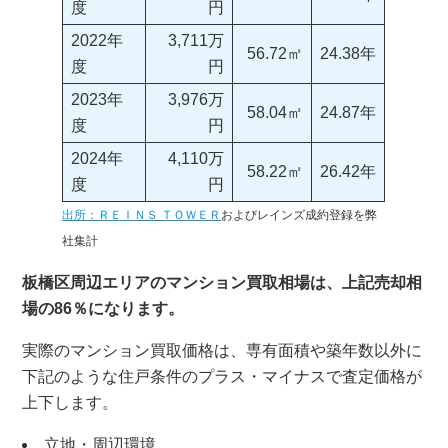
度
円
2022年
3,711万
56.72㎡
24.38年
度
円
2023年
3,976万
58.04㎡
24.87年
度
円
2024年
4,110万
58.22㎡
26.42年
度
円
出所：ＲＥＩＮＳ ＴＯＷＥＲ
およびレインズ成約登録を弊
社集計
板橋区周辺エリアのマンション買取相場は、上記売却相
場の86％になります。
実際のマンション買取価格は、専有面積や築年数以外に
下記のような住戸条件のプラス・マイナスで査定価格が
上下します。
立地・周辺環境