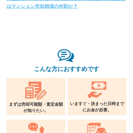
はマンション売却相場の何割か？
×
無料査定・売却相談
10時～18時/水曜日定休
こんな方におすすめです
東京本社
0120-900-881
関西支社
0120-711-018
いますぐ・決まった日時まで
まずは売却可能額・査定金額
に
お金が必要。
が
知りたい。