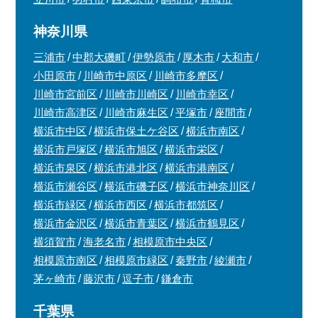
神奈川県
三浦市
中郡大磯町
伊勢原市
厚木市
大和市
小田原市
川崎市中原区
川崎市多摩区
川崎市宮前区
川崎市川崎区
川崎市幸区
川崎市高津区
川崎市麻生区
平塚市
座間市
横浜市中区
横浜市保土ケ谷区
横浜市南区
横浜市戸塚区
横浜市旭区
横浜市栄区
横浜市泉区
横浜市港北区
横浜市港南区
横浜市瀬谷区
横浜市磯子区
横浜市神奈川区
横浜市緑区
横浜市西区
横浜市都筑区
横浜市金沢区
横浜市青葉区
横浜市鶴見区
横須賀市
海老名市
相模原市中央区
相模原市南区
相模原市緑区
秦野市
綾瀬市
茅ヶ崎市
藤沢市
逗子市
鎌倉市
千葉県