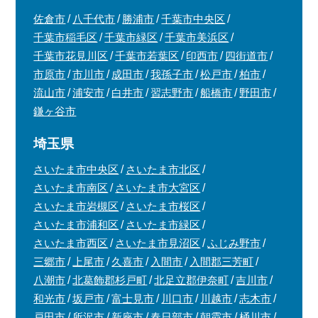
佐倉市
八千代市
勝浦市
千葉市中央区
千葉市稲毛区
千葉市緑区
千葉市美浜区
千葉市花見川区
千葉市若葉区
印西市
四街道市
市原市
市川市
成田市
我孫子市
松戸市
柏市
流山市
浦安市
白井市
習志野市
船橋市
野田市
鎌ヶ谷市
埼玉県
さいたま市中央区
さいたま市北区
さいたま市南区
さいたま市大宮区
さいたま市岩槻区
さいたま市桜区
さいたま市浦和区
さいたま市緑区
さいたま市西区
さいたま市見沼区
ふじみ野市
三郷市
上尾市
久喜市
入間市
入間郡三芳町
八潮市
北葛飾郡杉戸町
北足立郡伊奈町
吉川市
和光市
坂戸市
富士見市
川口市
川越市
志木市
戸田市
所沢市
新座市
春日部市
朝霞市
桶川市