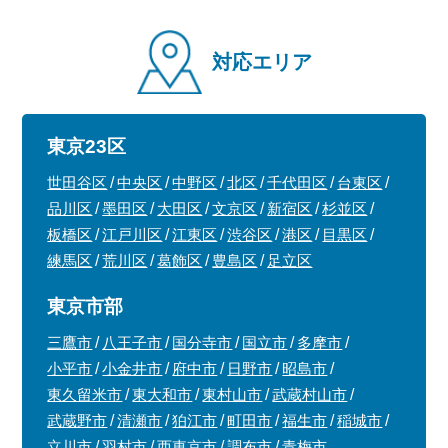
対応エリア
東京23区
世田谷区
中央区
中野区
北区
千代田区
台東区
品川区
墨田区
大田区
文京区
新宿区
杉並区
板橋区
江戸川区
江東区
渋谷区
港区
目黒区
練馬区
荒川区
葛飾区
豊島区
足立区
東京市部
三鷹市
八王子市
国分寺市
国立市
多摩市
小平市
小金井市
府中市
日野市
昭島市
東久留米市
東大和市
東村山市
武蔵村山市
武蔵野市
清瀬市
狛江市
町田市
福生市
稲城市
立川市
羽村市
西東京市
調布市
青梅市