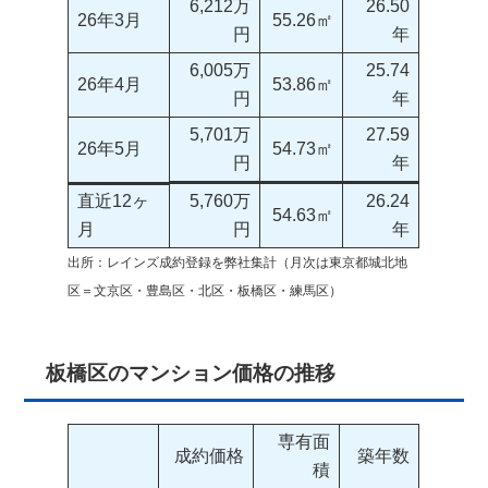
6,212万
26.50
26年3月
55.26㎡
円
年
6,005万
25.74
26年4月
53.86㎡
円
年
5,701万
27.59
26年5月
54.73㎡
円
年
直近12ヶ
5,760万
26.24
54.63㎡
月
円
年
出所：レインズ成約登録を弊社集計（月次は東京都城北地
区＝文京区・豊島区・北区・板橋区・練馬区）
板橋区のマンション価格の推移
専有面
成約価格
築年数
積