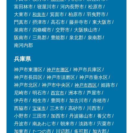
富田林市
寝屋川市
河内長野市
松原市
大東市
和泉市
箕面市
柏原市
羽曳野市
門真市
摂津市
高石市
藤井寺市
東大阪市
泉南市
四條畷市
交野市
大阪狭山市
阪南市
三島郡
豊能郡
泉北郡
泉南郡
南河内郡
兵庫県
神戸市東灘区
神戸市灘区
神戸市兵庫区
神戸市長田区
神戸市須磨区
神戸市垂水区
神戸市北区
神戸市中央区
神戸市西区
姫路市
尼崎市
明石市
西宮市
洲本市
芦屋市
伊丹市
相生市
豊岡市
加古川市
赤穂市
西脇市
宝塚市
三木市
高砂市
川西市
小野市
三田市
加西市
丹波篠山市
養父市
丹波市
南あわじ市
朝来市
淡路市
宍粟市
加東市
たつの市
川辺郡
多可郡
加古郡