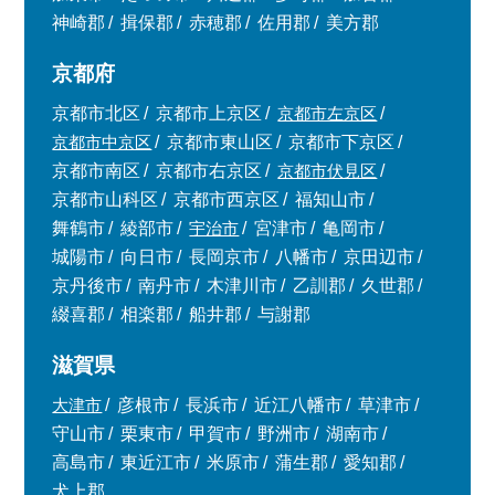
神崎郡
揖保郡
赤穂郡
佐用郡
美方郡
京都府
京都市北区
京都市上京区
京都市左京区
京都市中京区
京都市東山区
京都市下京区
京都市南区
京都市右京区
京都市伏見区
京都市山科区
京都市西京区
福知山市
舞鶴市
綾部市
宇治市
宮津市
亀岡市
城陽市
向日市
長岡京市
八幡市
京田辺市
京丹後市
南丹市
木津川市
乙訓郡
久世郡
綴喜郡
相楽郡
船井郡
与謝郡
滋賀県
大津市
彦根市
長浜市
近江八幡市
草津市
守山市
栗東市
甲賀市
野洲市
湖南市
高島市
東近江市
米原市
蒲生郡
愛知郡
犬上郡