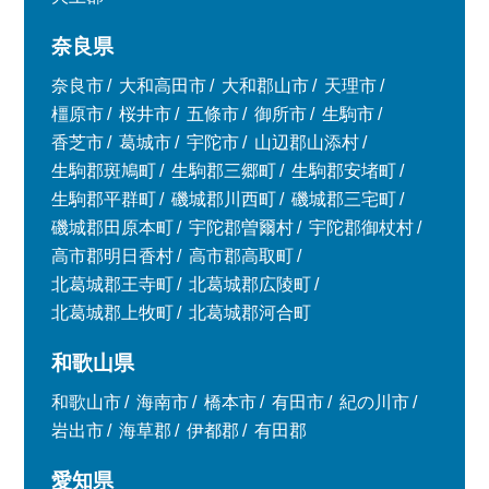
奈良県
奈良市
大和高田市
大和郡山市
天理市
橿原市
桜井市
五條市
御所市
生駒市
香芝市
葛城市
宇陀市
山辺郡山添村
生駒郡斑鳩町
生駒郡三郷町
生駒郡安堵町
生駒郡平群町
磯城郡川西町
磯城郡三宅町
磯城郡田原本町
宇陀郡曽爾村
宇陀郡御杖村
高市郡明日香村
高市郡高取町
北葛城郡王寺町
北葛城郡広陵町
北葛城郡上牧町
北葛城郡河合町
和歌山県
和歌山市
海南市
橋本市
有田市
紀の川市
岩出市
海草郡
伊都郡
有田郡
愛知県