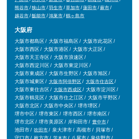
熊谷市
狭山市
羽生市
草加市
蓮田市
蕨市
越谷市
飯能市
鴻巣市
鶴ヶ島市
大阪府
大阪市都島区
大阪市福島区
大阪市此花区
大阪市西区
大阪市港区
大阪市大正区
大阪市天王寺区
大阪市浪速区
大阪市西淀川区
大阪市東淀川区
大阪市東成区
大阪市生野区
大阪市旭区
大阪市城東区
大阪市阿倍野区
大阪市住吉区
大阪市東住吉区
大阪市西成区
大阪市淀川区
大阪市鶴見区
大阪市住之江区
大阪市平野区
大阪市北区
大阪市中央区
堺市堺区
堺市中区
堺市東区
堺市西区
堺市南区
堺市北区
堺市美原区
岸和田市
豊中市
池田市
吹田市
泉大津市
高槻市
貝塚市
守口市
枚方市
茨木市
八尾市
泉佐野市