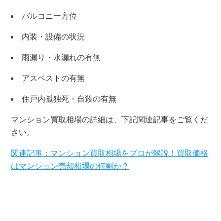
バルコニー方位
×
内装・設備の状況
無料査定・売却相談
雨漏り・水漏れの有無
10時～18時/水曜日定休
アスベストの有無
住戸内孤独死・自殺の有無
東京本社
0120-900-881
マンション買取相場の詳細は、下記関連記事をご覧くだ
さい。
関西支社
0120-711-018
関連記事：マンション買取相場をプロが解説！買取価格
はマンション売却相場の何割か？