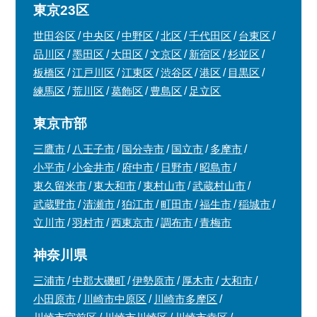
東京23区
世田谷区
中央区
中野区
北区
千代田区
台東区
品川区
墨田区
大田区
文京区
新宿区
杉並区
板橋区
江戸川区
江東区
渋谷区
港区
目黒区
練馬区
荒川区
葛飾区
豊島区
足立区
東京市部
三鷹市
八王子市
国分寺市
国立市
多摩市
小平市
小金井市
府中市
日野市
昭島市
東久留米市
東大和市
東村山市
武蔵村山市
武蔵野市
清瀬市
狛江市
町田市
福生市
稲城市
立川市
羽村市
西東京市
調布市
青梅市
神奈川県
三浦市
中郡大磯町
伊勢原市
厚木市
大和市
小田原市
川崎市中原区
川崎市多摩区