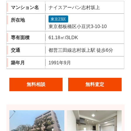
マンション名
ナイスアーバン志村坂上
東京23区
所在地
東京都板橋区小豆沢3-10-10
専有面積
61.18㎡/3LDK
交通
都営三田線志村坂上駅 徒歩6分
築年月
1991年9月
無料相談
無料査定