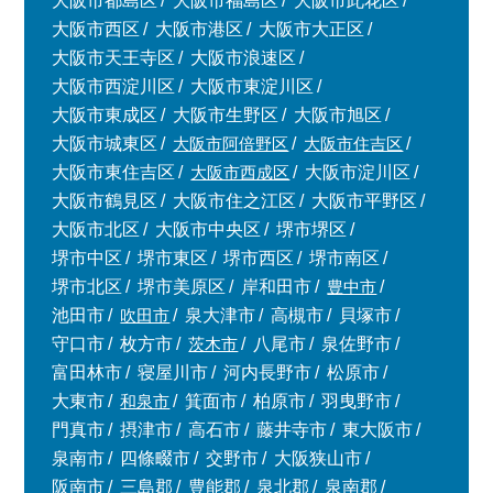
大阪市都島区
大阪市福島区
大阪市此花区
大阪市西区
大阪市港区
大阪市大正区
大阪市天王寺区
大阪市浪速区
大阪市西淀川区
大阪市東淀川区
大阪市東成区
大阪市生野区
大阪市旭区
大阪市城東区
大阪市阿倍野区
大阪市住吉区
大阪市東住吉区
大阪市西成区
大阪市淀川区
大阪市鶴見区
大阪市住之江区
大阪市平野区
大阪市北区
大阪市中央区
堺市堺区
堺市中区
堺市東区
堺市西区
堺市南区
堺市北区
堺市美原区
岸和田市
豊中市
池田市
吹田市
泉大津市
高槻市
貝塚市
守口市
枚方市
茨木市
八尾市
泉佐野市
富田林市
寝屋川市
河内長野市
松原市
大東市
和泉市
箕面市
柏原市
羽曳野市
門真市
摂津市
高石市
藤井寺市
東大阪市
泉南市
四條畷市
交野市
大阪狭山市
阪南市
三島郡
豊能郡
泉北郡
泉南郡