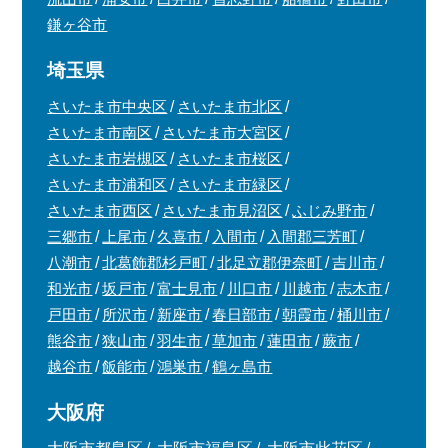
鎌ヶ谷市
埼玉県
さいたま市中央区
さいたま市北区
さいたま市南区
さいたま市大宮区
さいたま市岩槻区
さいたま市桜区
さいたま市浦和区
さいたま市緑区
さいたま市西区
さいたま市見沼区
ふじみ野市
三郷市
上尾市
久喜市
入間市
入間郡三芳町
八潮市
北葛飾郡杉戸町
北足立郡伊奈町
吉川市
和光市
坂戸市
富士見市
川口市
川越市
志木市
戸田市
所沢市
新座市
春日部市
朝霞市
桶川市
熊谷市
狭山市
羽生市
草加市
蓮田市
蕨市
越谷市
飯能市
鴻巣市
鶴ヶ島市
大阪府