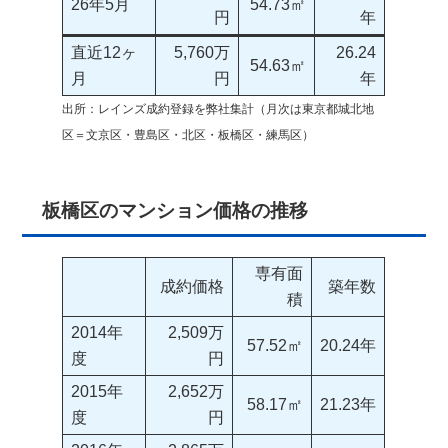
26年5月
54.73㎡
円
年
直近12ヶ
5,760万
26.24
54.63㎡
月
円
年
出所：レインズ成約登録を弊社集計（月次は東京都城北地
区＝文京区・豊島区・北区・板橋区・練馬区）
板橋区のマンション価格の推移
専有面
成約価格
築年数
積
2014年
2,509万
57.52㎡
20.24年
度
円
2015年
2,652万
58.17㎡
21.23年
度
円