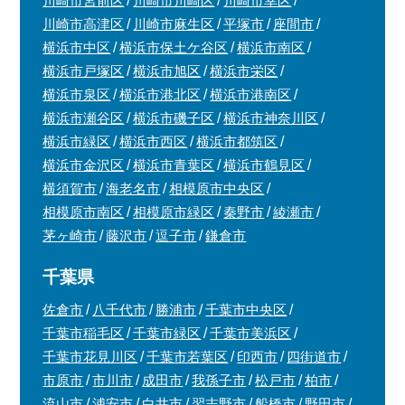
川崎市宮前区
川崎市川崎区
川崎市幸区
川崎市高津区
川崎市麻生区
平塚市
座間市
横浜市中区
横浜市保土ケ谷区
横浜市南区
横浜市戸塚区
横浜市旭区
横浜市栄区
横浜市泉区
横浜市港北区
横浜市港南区
横浜市瀬谷区
横浜市磯子区
横浜市神奈川区
横浜市緑区
横浜市西区
横浜市都筑区
横浜市金沢区
横浜市青葉区
横浜市鶴見区
横須賀市
海老名市
相模原市中央区
相模原市南区
相模原市緑区
秦野市
綾瀬市
茅ヶ崎市
藤沢市
逗子市
鎌倉市
千葉県
佐倉市
八千代市
勝浦市
千葉市中央区
千葉市稲毛区
千葉市緑区
千葉市美浜区
千葉市花見川区
千葉市若葉区
印西市
四街道市
市原市
市川市
成田市
我孫子市
松戸市
柏市
流山市
浦安市
白井市
習志野市
船橋市
野田市