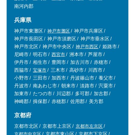
南河内郡
兵庫県
神戸市東灘区
神戸市灘区
神戸市兵庫区
神戸市長田区
神戸市須磨区
神戸市垂水区
神戸市北区
神戸市中央区
神戸市西区
姫路市
尼崎市
明石市
西宮市
洲本市
芦屋市
伊丹市
相生市
豊岡市
加古川市
赤穂市
西脇市
宝塚市
三木市
高砂市
川西市
小野市
三田市
加西市
丹波篠山市
養父市
丹波市
南あわじ市
朝来市
淡路市
宍粟市
加東市
たつの市
川辺郡
多可郡
加古郡
神崎郡
揖保郡
赤穂郡
佐用郡
美方郡
京都府
京都市北区
京都市上京区
京都市左京区
京都市中京区
京都市東山区
京都市下京区