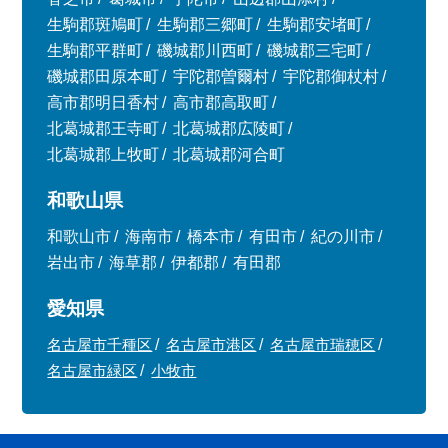
生駒郡斑鳩町
生駒郡三郷町
生駒郡安堵町
生駒郡平群町
磯城郡川西町
磯城郡三宅町
磯城郡田原本町
宇陀郡曽爾村
宇陀郡御杖村
高市郡明日香村
高市郡高取町
北葛城郡王寺町
北葛城郡広陵町
北葛城郡上牧町
北葛城郡河合町
和歌山県
和歌山市
海南市
橋本市
有田市
紀の川市
岩出市
海草郡
伊都郡
有田郡
愛知県
名古屋市千種区
名古屋市港区
名古屋市瑞穂区
名古屋市緑区
小牧市