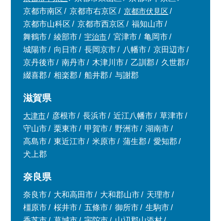
京都市南区
京都市右京区
京都市伏見区
京都市山科区
京都市西京区
福知山市
舞鶴市
綾部市
宇治市
宮津市
亀岡市
城陽市
向日市
長岡京市
八幡市
京田辺市
京丹後市
南丹市
木津川市
乙訓郡
久世郡
綴喜郡
相楽郡
船井郡
与謝郡
滋賀県
大津市
彦根市
長浜市
近江八幡市
草津市
守山市
栗東市
甲賀市
野洲市
湖南市
高島市
東近江市
米原市
蒲生郡
愛知郡
犬上郡
奈良県
奈良市
大和高田市
大和郡山市
天理市
橿原市
桜井市
五條市
御所市
生駒市
香芝市
葛城市
宇陀市
山辺郡山添村