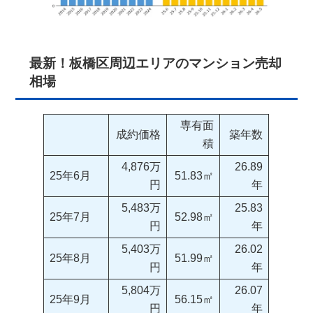
最新！板橋区周辺エリアのマンション売却
相場
専有面
成約価格
築年数
積
4,876万
26.89
25年6月
51.83㎡
円
年
5,483万
25.83
25年7月
52.98㎡
円
年
5,403万
26.02
25年8月
51.99㎡
円
年
5,804万
26.07
25年9月
56.15㎡
円
年