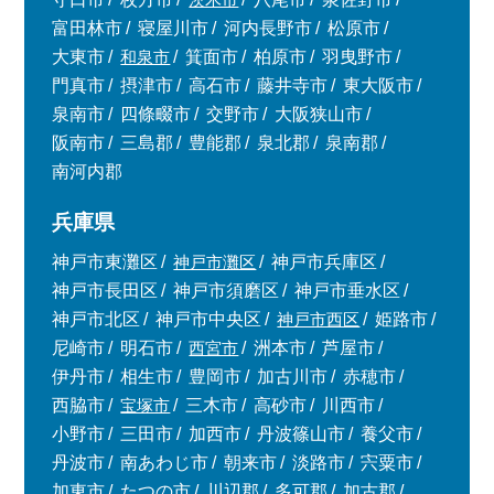
富田林市
寝屋川市
河内長野市
松原市
大東市
和泉市
箕面市
柏原市
羽曳野市
門真市
摂津市
高石市
藤井寺市
東大阪市
泉南市
四條畷市
交野市
大阪狭山市
阪南市
三島郡
豊能郡
泉北郡
泉南郡
南河内郡
兵庫県
神戸市東灘区
神戸市灘区
神戸市兵庫区
神戸市長田区
神戸市須磨区
神戸市垂水区
神戸市北区
神戸市中央区
神戸市西区
姫路市
尼崎市
明石市
西宮市
洲本市
芦屋市
伊丹市
相生市
豊岡市
加古川市
赤穂市
西脇市
宝塚市
三木市
高砂市
川西市
小野市
三田市
加西市
丹波篠山市
養父市
丹波市
南あわじ市
朝来市
淡路市
宍粟市
加東市
たつの市
川辺郡
多可郡
加古郡