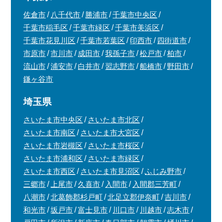
佐倉市
八千代市
勝浦市
千葉市中央区
千葉市稲毛区
千葉市緑区
千葉市美浜区
千葉市花見川区
千葉市若葉区
印西市
四街道市
市原市
市川市
成田市
我孫子市
松戸市
柏市
流山市
浦安市
白井市
習志野市
船橋市
野田市
鎌ヶ谷市
埼玉県
さいたま市中央区
さいたま市北区
さいたま市南区
さいたま市大宮区
さいたま市岩槻区
さいたま市桜区
さいたま市浦和区
さいたま市緑区
さいたま市西区
さいたま市見沼区
ふじみ野市
三郷市
上尾市
久喜市
入間市
入間郡三芳町
八潮市
北葛飾郡杉戸町
北足立郡伊奈町
吉川市
和光市
坂戸市
富士見市
川口市
川越市
志木市