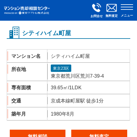
メニュー
無料査定
お問合せ
シティハイム町屋
マンション名
シティハイム町屋
東京23区
所在地
東京都荒川区荒川7-39-4
専有面積
39.65㎡/1LDK
交通
京成本線町屋駅 徒歩1分
築年月
1980年8月
無料相談
無料査定