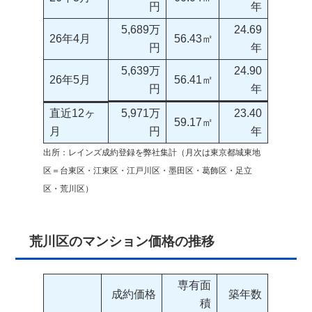
円
年
5,689万
24.69
26年4月
56.43㎡
円
年
5,639万
24.90
26年5月
56.41㎡
円
年
直近12ヶ
5,971万
23.40
59.17㎡
月
円
年
出所：レインズ成約登録を弊社集計（月次は東京都城東地
区＝台東区・江東区・江戸川区・墨田区・葛飾区・足立
区・荒川区）
荒川区のマンション価格の推移
専有面
成約価格
築年数
積