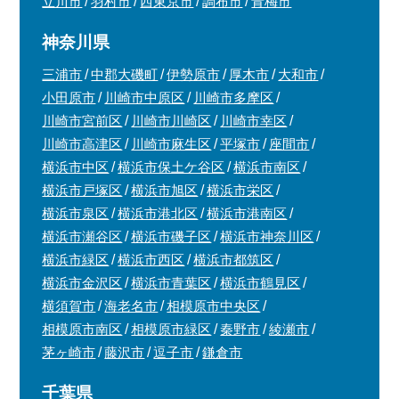
立川市
羽村市
西東京市
調布市
青梅市
神奈川県
三浦市
中郡大磯町
伊勢原市
厚木市
大和市
小田原市
川崎市中原区
川崎市多摩区
川崎市宮前区
川崎市川崎区
川崎市幸区
川崎市高津区
川崎市麻生区
平塚市
座間市
横浜市中区
横浜市保土ケ谷区
横浜市南区
横浜市戸塚区
横浜市旭区
横浜市栄区
横浜市泉区
横浜市港北区
横浜市港南区
横浜市瀬谷区
横浜市磯子区
横浜市神奈川区
横浜市緑区
横浜市西区
横浜市都筑区
横浜市金沢区
横浜市青葉区
横浜市鶴見区
横須賀市
海老名市
相模原市中央区
相模原市南区
相模原市緑区
秦野市
綾瀬市
茅ヶ崎市
藤沢市
逗子市
鎌倉市
千葉県