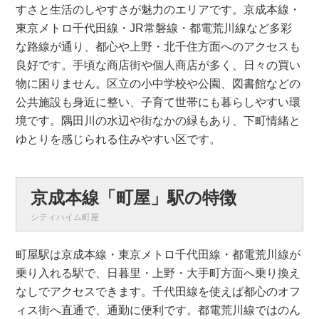
すさと生活のしやすさが魅力のエリアです。京成本線・
東京メトロ千代田線・JR常磐線・都電荒川線など多彩
な路線が通り、都心や上野・北千住方面へのアクセスも
良好です。手頃な商店街や個人商店が多く、日々の買い
物に困りません。区立の小中学校や公園、図書館などの
公共施設も身近に整い、子育て世帯にも暮らしやすい環
境です。隅田川の水辺や街なかの緑もあり、下町情緒と
ゆとりを感じられる住みやすい区です。
京成本線「町屋」駅の特徴
シティハイム町屋
町屋駅は京成本線・東京メトロ千代田線・都電荒川線が
乗り入れる駅で、日暮里・上野・大手町方面へ乗り換え
なしでアクセスできます。千代田線を使えば都心のオフ
ィス街へ直通で、通勤に便利です。都電荒川線ではのん