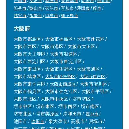
戸田市
所沢市
新座市
春日部市
朝霞市
桶川市
熊谷市
狭山市
羽生市
草加市
蓮田市
蕨市
越谷市
飯能市
鴻巣市
鶴ヶ島市
大阪府
大阪市都島区
大阪市福島区
大阪市此花区
大阪市西区
大阪市港区
大阪市大正区
大阪市天王寺区
大阪市浪速区
大阪市西淀川区
大阪市東淀川区
大阪市東成区
大阪市生野区
大阪市旭区
大阪市城東区
大阪市阿倍野区
大阪市住吉区
大阪市東住吉区
大阪市西成区
大阪市淀川区
大阪市鶴見区
大阪市住之江区
大阪市平野区
大阪市北区
大阪市中央区
堺市堺区
堺市中区
堺市東区
堺市西区
堺市南区
堺市北区
堺市美原区
岸和田市
豊中市
池田市
吹田市
泉大津市
高槻市
貝塚市
守口市
枚方市
茨木市
八尾市
泉佐野市