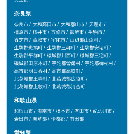
奈良県
奈良市
大和高田市
大和郡山市
天理市
橿原市
桜井市
五條市
御所市
生駒市
香芝市
葛城市
宇陀市
山辺郡山添村
生駒郡斑鳩町
生駒郡三郷町
生駒郡安堵町
生駒郡平群町
磯城郡川西町
磯城郡三宅町
磯城郡田原本町
宇陀郡曽爾村
宇陀郡御杖村
高市郡明日香村
高市郡高取町
北葛城郡王寺町
北葛城郡広陵町
北葛城郡上牧町
北葛城郡河合町
和歌山県
和歌山市
海南市
橋本市
有田市
紀の川市
岩出市
海草郡
伊都郡
有田郡
愛知県