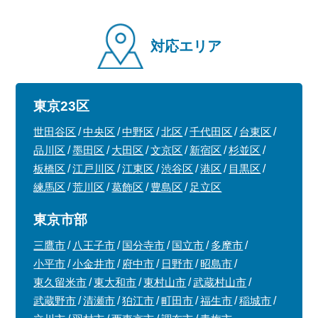
対応エリア
東京23区
世田谷区
中央区
中野区
北区
千代田区
台東区
品川区
墨田区
大田区
文京区
新宿区
杉並区
板橋区
江戸川区
江東区
渋谷区
港区
目黒区
練馬区
荒川区
葛飾区
豊島区
足立区
東京市部
三鷹市
八王子市
国分寺市
国立市
多摩市
小平市
小金井市
府中市
日野市
昭島市
東久留米市
東大和市
東村山市
武蔵村山市
武蔵野市
清瀬市
狛江市
町田市
福生市
稲城市