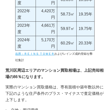
度
円
2022年
4,420万
58.73㎡
19.35年
度
円
2023年
4,661万
59.97㎡
19.75年
度
円
2024年
5,170万
60.29㎡
20.33年
度
円
出所：ＲＥＩＮＳ ＴＯＷＥＲ
およびレインズ成約登録を弊
社集計
荒川区周辺エリアのマンション買取相場は、上記売却相
場の86％になります。
実際のマンション買取価格は、専有面積や築年数以外に
下記のような住戸条件のプラス・マイナスで査定価格が
上下します。