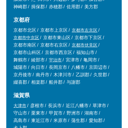
神崎郡
揖保郡
赤穂郡
佐用郡
美方郡
京都府
京都市北区
京都市上京区
京都市左京区
京都市中京区
京都市東山区
京都市下京区
京都市南区
京都市右京区
京都市伏見区
京都市山科区
京都市西京区
福知山市
舞鶴市
綾部市
宇治市
宮津市
亀岡市
城陽市
向日市
長岡京市
八幡市
京田辺市
京丹後市
南丹市
木津川市
乙訓郡
久世郡
綴喜郡
相楽郡
船井郡
与謝郡
滋賀県
大津市
彦根市
長浜市
近江八幡市
草津市
守山市
栗東市
甲賀市
野洲市
湖南市
高島市
東近江市
米原市
蒲生郡
愛知郡
犬上郡