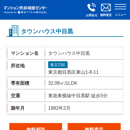
メニュー
無料査定
お問合せ
タウンハウス中目黒
マンション名
タウンハウス中目黒
東京23区
所在地
東京都目黒区東山1-8-11
専有面積
32.08㎡/1LDK
交通
東急東横線中目黒駅 徒歩5分
築年月
1982年2月
無料相談
無料査定