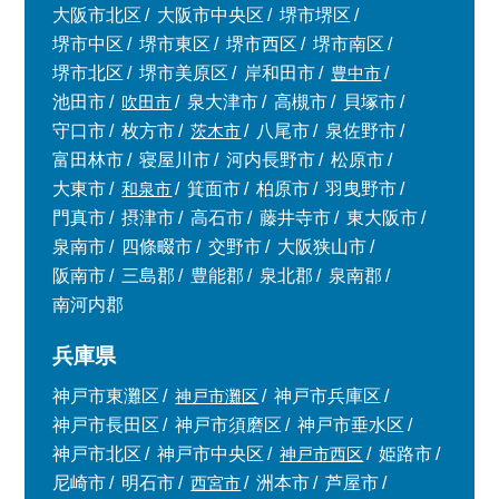
大阪市北区
大阪市中央区
堺市堺区
堺市中区
堺市東区
堺市西区
堺市南区
堺市北区
堺市美原区
岸和田市
豊中市
池田市
吹田市
泉大津市
高槻市
貝塚市
守口市
枚方市
茨木市
八尾市
泉佐野市
富田林市
寝屋川市
河内長野市
松原市
大東市
和泉市
箕面市
柏原市
羽曳野市
門真市
摂津市
高石市
藤井寺市
東大阪市
泉南市
四條畷市
交野市
大阪狭山市
阪南市
三島郡
豊能郡
泉北郡
泉南郡
南河内郡
兵庫県
神戸市東灘区
神戸市灘区
神戸市兵庫区
神戸市長田区
神戸市須磨区
神戸市垂水区
神戸市北区
神戸市中央区
神戸市西区
姫路市
尼崎市
明石市
西宮市
洲本市
芦屋市