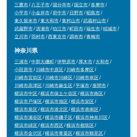
三鷹市
八王子市
国分寺市
国立市
多摩市
小平市
小金井市
府中市
日野市
昭島市
東久留米市
東大和市
東村山市
武蔵村山市
武蔵野市
清瀬市
狛江市
町田市
福生市
稲城市
立川市
羽村市
西東京市
調布市
青梅市
神奈川県
三浦市
中郡大磯町
伊勢原市
厚木市
大和市
小田原市
川崎市中原区
川崎市多摩区
川崎市宮前区
川崎市川崎区
川崎市幸区
川崎市高津区
川崎市麻生区
平塚市
座間市
横浜市中区
横浜市保土ケ谷区
横浜市南区
横浜市戸塚区
横浜市旭区
横浜市栄区
横浜市泉区
横浜市港北区
横浜市港南区
横浜市瀬谷区
横浜市磯子区
横浜市神奈川区
横浜市緑区
横浜市西区
横浜市都筑区
横浜市金沢区
横浜市青葉区
横浜市鶴見区