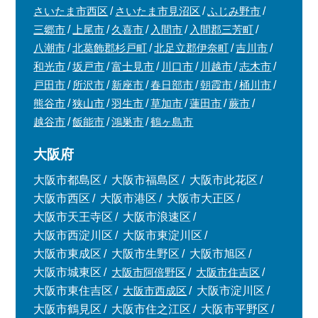
さいたま市西区
さいたま市見沼区
ふじみ野市
三郷市
上尾市
久喜市
入間市
入間郡三芳町
八潮市
北葛飾郡杉戸町
北足立郡伊奈町
吉川市
和光市
坂戸市
富士見市
川口市
川越市
志木市
戸田市
所沢市
新座市
春日部市
朝霞市
桶川市
熊谷市
狭山市
羽生市
草加市
蓮田市
蕨市
越谷市
飯能市
鴻巣市
鶴ヶ島市
大阪府
大阪市都島区
大阪市福島区
大阪市此花区
大阪市西区
大阪市港区
大阪市大正区
大阪市天王寺区
大阪市浪速区
大阪市西淀川区
大阪市東淀川区
大阪市東成区
大阪市生野区
大阪市旭区
大阪市城東区
大阪市阿倍野区
大阪市住吉区
大阪市東住吉区
大阪市西成区
大阪市淀川区
大阪市鶴見区
大阪市住之江区
大阪市平野区