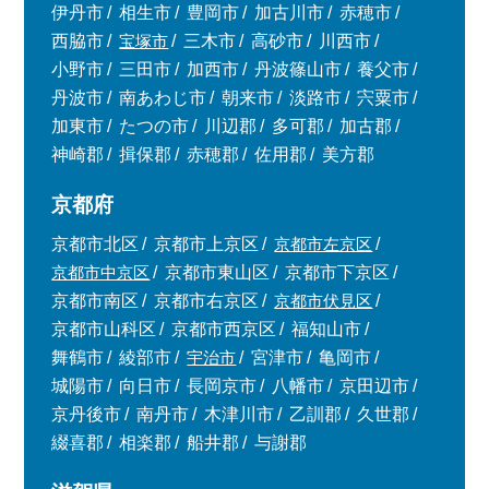
伊丹市
相生市
豊岡市
加古川市
赤穂市
西脇市
宝塚市
三木市
高砂市
川西市
小野市
三田市
加西市
丹波篠山市
養父市
丹波市
南あわじ市
朝来市
淡路市
宍粟市
加東市
たつの市
川辺郡
多可郡
加古郡
神崎郡
揖保郡
赤穂郡
佐用郡
美方郡
京都府
京都市北区
京都市上京区
京都市左京区
京都市中京区
京都市東山区
京都市下京区
京都市南区
京都市右京区
京都市伏見区
京都市山科区
京都市西京区
福知山市
舞鶴市
綾部市
宇治市
宮津市
亀岡市
城陽市
向日市
長岡京市
八幡市
京田辺市
京丹後市
南丹市
木津川市
乙訓郡
久世郡
綴喜郡
相楽郡
船井郡
与謝郡