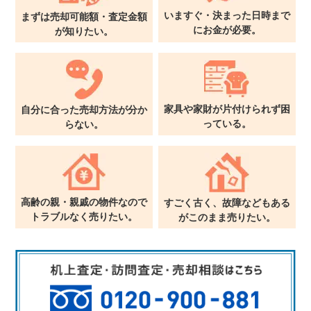
いますぐ・決まった日時まで
まずは売却可能額・査定金額
に
お金が必要。
が
知りたい。
家具や家財が片付けられず
困
自分に合った売却方法が
分か
っている。
らない。
高齢の親・親戚の物件なので
すごく古く、故障などもある
トラブルなく売りたい。
が
このまま売りたい。