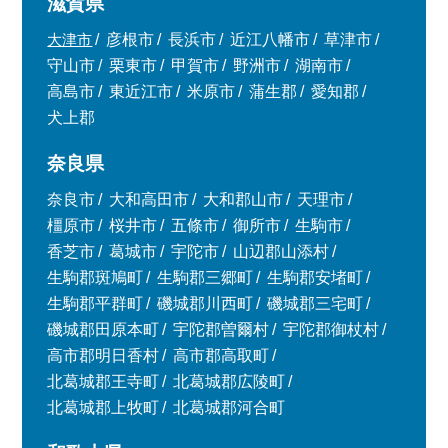
滋賀県
大津市
彦根市
長浜市
近江八幡市
草津市
守山市
栗東市
甲賀市
野洲市
湖南市
高島市
東近江市
米原市
蒲生郡
愛知郡
犬上郡
奈良県
奈良市
大和高田市
大和郡山市
天理市
橿原市
桜井市
五條市
御所市
生駒市
香芝市
葛城市
宇陀市
山辺郡山添村
生駒郡斑鳩町
生駒郡三郷町
生駒郡安堵町
生駒郡平群町
磯城郡川西町
磯城郡三宅町
磯城郡田原本町
宇陀郡曽爾村
宇陀郡御杖村
高市郡明日香村
高市郡高取町
北葛城郡王寺町
北葛城郡広陵町
北葛城郡上牧町
北葛城郡河合町