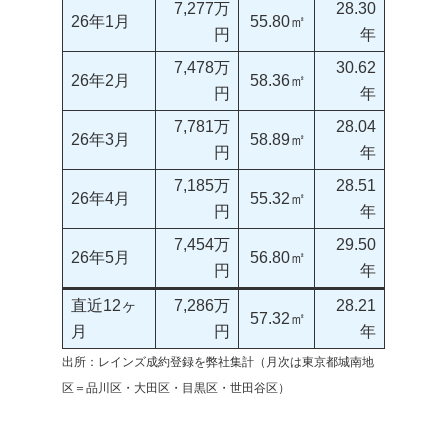
7,277万
28.30
26年1月
55.80㎡
円
年
7,478万
30.62
26年2月
58.36㎡
円
年
7,781万
28.04
26年3月
58.89㎡
円
年
7,185万
28.51
26年4月
55.32㎡
円
年
7,454万
29.50
26年5月
56.80㎡
円
年
直近12ヶ
7,286万
28.21
57.32㎡
月
円
年
出所：レインズ成約登録を弊社集計（月次は東京都城南地
区＝品川区・大田区・目黒区・世田谷区）