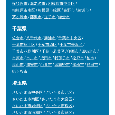
横須賀市
海老名市
相模原市中央区
相模原市南区
相模原市緑区
秦野市
綾瀬市
茅ヶ崎市
藤沢市
逗子市
鎌倉市
千葉県
佐倉市
八千代市
勝浦市
千葉市中央区
千葉市稲毛区
千葉市緑区
千葉市美浜区
千葉市花見川区
千葉市若葉区
印西市
四街道市
市原市
市川市
成田市
我孫子市
松戸市
柏市
流山市
浦安市
白井市
習志野市
船橋市
野田市
鎌ヶ谷市
埼玉県
さいたま市中央区
さいたま市北区
さいたま市南区
さいたま市大宮区
さいたま市岩槻区
さいたま市桜区
さいたま市浦和区
さいたま市緑区