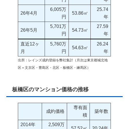
6,005万
25.74
26年4月
53.86㎡
円
年
5,701万
27.59
26年5月
54.73㎡
円
年
直近12ヶ
5,760万
26.24
54.63㎡
月
円
年
出所：レインズ成約登録を弊社集計（月次は東京都城北地
区＝文京区・豊島区・北区・板橋区・練馬区）
板橋区のマンション価格の推移
専有面
成約価格
築年数
積
2014年
2,509万
57.52㎡
20.24年