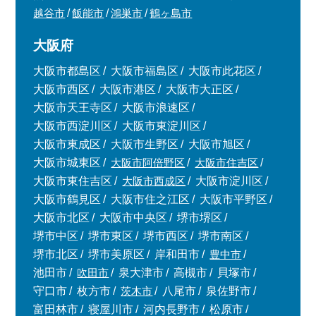
越谷市
飯能市
鴻巣市
鶴ヶ島市
大阪府
大阪市都島区
大阪市福島区
大阪市此花区
大阪市西区
大阪市港区
大阪市大正区
大阪市天王寺区
大阪市浪速区
大阪市西淀川区
大阪市東淀川区
大阪市東成区
大阪市生野区
大阪市旭区
大阪市城東区
大阪市阿倍野区
大阪市住吉区
大阪市東住吉区
大阪市西成区
大阪市淀川区
大阪市鶴見区
大阪市住之江区
大阪市平野区
大阪市北区
大阪市中央区
堺市堺区
堺市中区
堺市東区
堺市西区
堺市南区
堺市北区
堺市美原区
岸和田市
豊中市
池田市
吹田市
泉大津市
高槻市
貝塚市
守口市
枚方市
茨木市
八尾市
泉佐野市
富田林市
寝屋川市
河内長野市
松原市