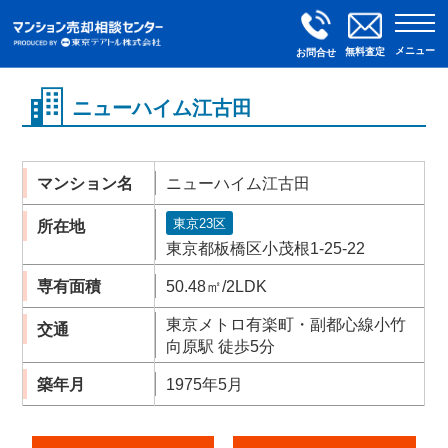
メニュー
無料査定
お問合せ
ニューハイム江古田
マンション名
ニューハイム江古田
東京23区
所在地
東京都板橋区小茂根1-25-22
専有面積
50.48㎡/2LDK
東京メトロ有楽町・副都心線小竹
交通
向原駅 徒歩5分
築年月
1975年5月