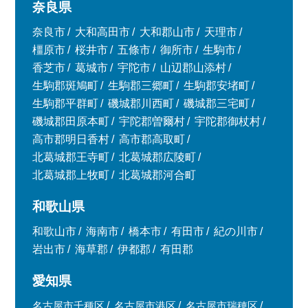
奈良県
奈良市
大和高田市
大和郡山市
天理市
橿原市
桜井市
五條市
御所市
生駒市
香芝市
葛城市
宇陀市
山辺郡山添村
生駒郡斑鳩町
生駒郡三郷町
生駒郡安堵町
生駒郡平群町
磯城郡川西町
磯城郡三宅町
磯城郡田原本町
宇陀郡曽爾村
宇陀郡御杖村
高市郡明日香村
高市郡高取町
北葛城郡王寺町
北葛城郡広陵町
北葛城郡上牧町
北葛城郡河合町
和歌山県
和歌山市
海南市
橋本市
有田市
紀の川市
岩出市
海草郡
伊都郡
有田郡
愛知県
名古屋市千種区
名古屋市港区
名古屋市瑞穂区