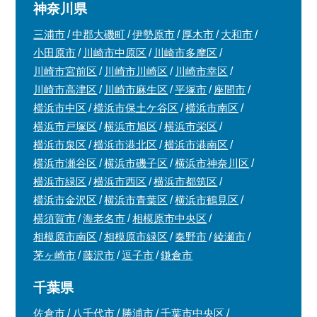
神奈川県
三浦市
中郡大磯町
伊勢原市
厚木市
大和市
小田原市
川崎市中原区
川崎市多摩区
川崎市宮前区
川崎市川崎区
川崎市幸区
川崎市高津区
川崎市麻生区
平塚市
座間市
横浜市中区
横浜市保土ケ谷区
横浜市南区
横浜市戸塚区
横浜市旭区
横浜市栄区
横浜市泉区
横浜市港北区
横浜市港南区
横浜市瀬谷区
横浜市磯子区
横浜市神奈川区
横浜市緑区
横浜市西区
横浜市都筑区
横浜市金沢区
横浜市青葉区
横浜市鶴見区
横須賀市
海老名市
相模原市中央区
相模原市南区
相模原市緑区
秦野市
綾瀬市
茅ヶ崎市
藤沢市
逗子市
鎌倉市
千葉県
佐倉市
八千代市
勝浦市
千葉市中央区