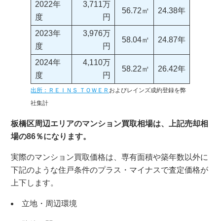
2022年
3,711万
56.72㎡
24.38年
度
円
2023年
3,976万
58.04㎡
24.87年
度
円
2024年
4,110万
58.22㎡
26.42年
度
円
出所：ＲＥＩＮＳ ＴＯＷＥＲ
およびレインズ成約登録を弊
社集計
板橋区周辺エリアのマンション買取相場は、上記売却相
場の86％になります。
実際のマンション買取価格は、専有面積や築年数以外に
下記のような住戸条件のプラス・マイナスで査定価格が
上下します。
立地・周辺環境