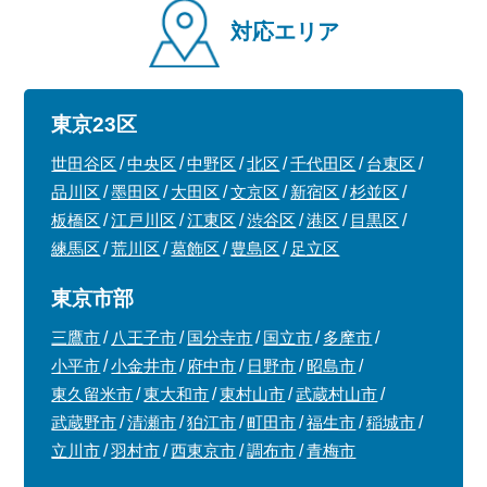
対応エリア
東京23区
世田谷区
中央区
中野区
北区
千代田区
台東区
品川区
墨田区
大田区
文京区
新宿区
杉並区
板橋区
江戸川区
江東区
渋谷区
港区
目黒区
練馬区
荒川区
葛飾区
豊島区
足立区
東京市部
三鷹市
八王子市
国分寺市
国立市
多摩市
小平市
小金井市
府中市
日野市
昭島市
東久留米市
東大和市
東村山市
武蔵村山市
武蔵野市
清瀬市
狛江市
町田市
福生市
稲城市
立川市
羽村市
西東京市
調布市
青梅市