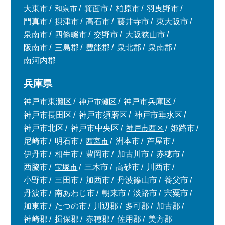
大東市
和泉市
箕面市
柏原市
羽曳野市
門真市
摂津市
高石市
藤井寺市
東大阪市
泉南市
四條畷市
交野市
大阪狭山市
阪南市
三島郡
豊能郡
泉北郡
泉南郡
南河内郡
兵庫県
神戸市東灘区
神戸市灘区
神戸市兵庫区
神戸市長田区
神戸市須磨区
神戸市垂水区
神戸市北区
神戸市中央区
神戸市西区
姫路市
尼崎市
明石市
西宮市
洲本市
芦屋市
伊丹市
相生市
豊岡市
加古川市
赤穂市
西脇市
宝塚市
三木市
高砂市
川西市
小野市
三田市
加西市
丹波篠山市
養父市
丹波市
南あわじ市
朝来市
淡路市
宍粟市
加東市
たつの市
川辺郡
多可郡
加古郡
神崎郡
揖保郡
赤穂郡
佐用郡
美方郡