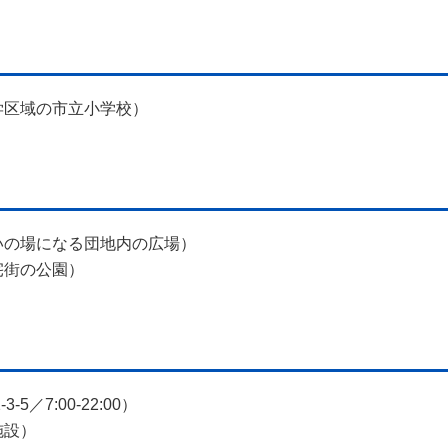
学区域の市立小学校）
いの場になる団地内の広場）
宅街の公園）
／7:00-22:00）
施設）