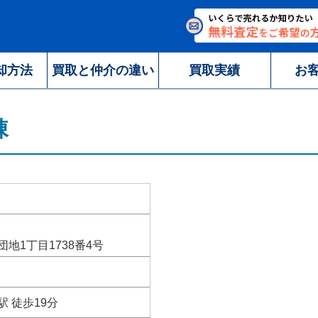
却方法
買取と仲介の違い
買取実績
お
棟
地1丁目1738番4号
 徒歩19分