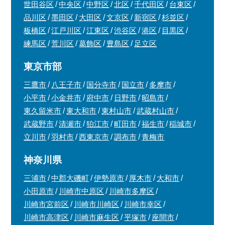
世田谷区
中央区
中野区
北区
千代田区
台東区
品川区
墨田区
大田区
文京区
新宿区
杉並区
板橋区
江戸川区
江東区
渋谷区
港区
目黒区
練馬区
荒川区
葛飾区
豊島区
足立区
東京市部
三鷹市
八王子市
国分寺市
国立市
多摩市
小平市
小金井市
府中市
日野市
昭島市
東久留米市
東大和市
東村山市
武蔵村山市
武蔵野市
清瀬市
狛江市
町田市
福生市
稲城市
立川市
羽村市
西東京市
調布市
青梅市
神奈川県
三浦市
中郡大磯町
伊勢原市
厚木市
大和市
小田原市
川崎市中原区
川崎市多摩区
川崎市宮前区
川崎市川崎区
川崎市幸区
川崎市高津区
川崎市麻生区
平塚市
座間市