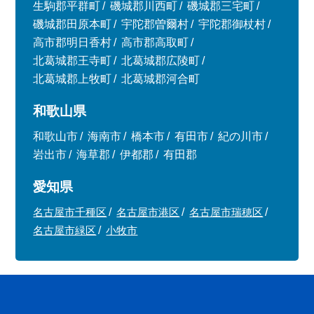
生駒郡平群町
磯城郡川西町
磯城郡三宅町
磯城郡田原本町
宇陀郡曽爾村
宇陀郡御杖村
高市郡明日香村
高市郡高取町
北葛城郡王寺町
北葛城郡広陵町
北葛城郡上牧町
北葛城郡河合町
和歌山県
和歌山市
海南市
橋本市
有田市
紀の川市
岩出市
海草郡
伊都郡
有田郡
愛知県
名古屋市千種区
名古屋市港区
名古屋市瑞穂区
名古屋市緑区
小牧市