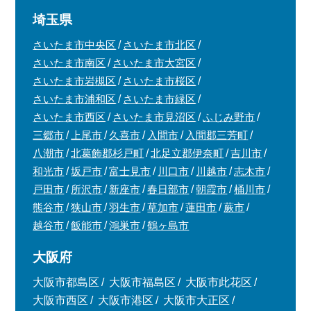
埼玉県
さいたま市中央区
さいたま市北区
さいたま市南区
さいたま市大宮区
さいたま市岩槻区
さいたま市桜区
さいたま市浦和区
さいたま市緑区
さいたま市西区
さいたま市見沼区
ふじみ野市
三郷市
上尾市
久喜市
入間市
入間郡三芳町
八潮市
北葛飾郡杉戸町
北足立郡伊奈町
吉川市
和光市
坂戸市
富士見市
川口市
川越市
志木市
戸田市
所沢市
新座市
春日部市
朝霞市
桶川市
熊谷市
狭山市
羽生市
草加市
蓮田市
蕨市
越谷市
飯能市
鴻巣市
鶴ヶ島市
大阪府
大阪市都島区
大阪市福島区
大阪市此花区
大阪市西区
大阪市港区
大阪市大正区