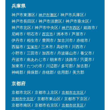
兵庫県
神戸市東灘区
神戸市灘区
神戸市兵庫区
神戸市長田区
神戸市須磨区
神戸市垂水区
神戸市北区
神戸市中央区
神戸市西区
姫路市
尼崎市
明石市
西宮市
洲本市
芦屋市
伊丹市
相生市
豊岡市
加古川市
赤穂市
西脇市
宝塚市
三木市
高砂市
川西市
小野市
三田市
加西市
丹波篠山市
養父市
丹波市
南あわじ市
朝来市
淡路市
宍粟市
加東市
たつの市
川辺郡
多可郡
加古郡
神崎郡
揖保郡
赤穂郡
佐用郡
美方郡
京都府
京都市北区
京都市上京区
京都市左京区
京都市中京区
京都市東山区
京都市下京区
京都市南区
京都市右京区
京都市伏見区