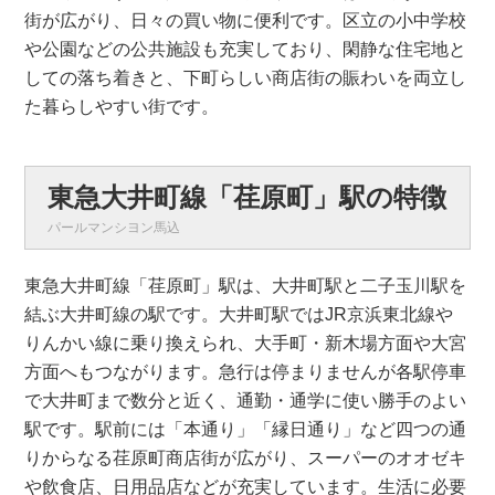
街が広がり、日々の買い物に便利です。区立の小中学校
や公園などの公共施設も充実しており、閑静な住宅地と
しての落ち着きと、下町らしい商店街の賑わいを両立し
た暮らしやすい街です。
東急大井町線「荏原町」駅の特徴
パールマンシヨン馬込
東急大井町線「荏原町」駅は、大井町駅と二子玉川駅を
結ぶ大井町線の駅です。大井町駅ではJR京浜東北線や
りんかい線に乗り換えられ、大手町・新木場方面や大宮
方面へもつながります。急行は停まりませんが各駅停車
で大井町まで数分と近く、通勤・通学に使い勝手のよい
駅です。駅前には「本通り」「縁日通り」など四つの通
りからなる荏原町商店街が広がり、スーパーのオオゼキ
や飲食店、日用品店などが充実しています。生活に必要