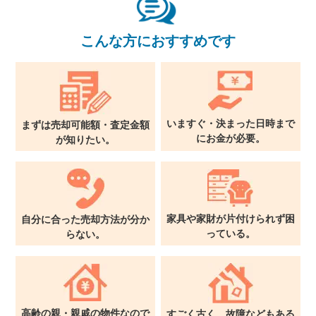
関西支社
0120-711-018
こんな方におすすめです
いますぐ・決まった日時まで
まずは売却可能額・査定金額
に
お金が必要。
が
知りたい。
家具や家財が片付けられず
困
自分に合った売却方法が
分か
っている。
らない。
高齢の親・親戚の物件なので
すごく古く、故障などもある