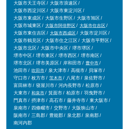
大阪市天王寺区
大阪市浪速区
大阪市西淀川区
大阪市東淀川区
大阪市東成区
大阪市生野区
大阪市旭区
大阪市城東区
大阪市阿倍野区
大阪市住吉区
大阪市東住吉区
大阪市西成区
大阪市淀川区
大阪市鶴見区
大阪市住之江区
大阪市平野区
大阪市北区
大阪市中央区
堺市堺区
堺市中区
堺市東区
堺市西区
堺市南区
堺市北区
堺市美原区
岸和田市
豊中市
池田市
吹田市
泉大津市
高槻市
貝塚市
守口市
枚方市
茨木市
八尾市
泉佐野市
富田林市
寝屋川市
河内長野市
松原市
大東市
和泉市
箕面市
柏原市
羽曳野市
門真市
摂津市
高石市
藤井寺市
東大阪市
泉南市
四條畷市
交野市
大阪狭山市
阪南市
三島郡
豊能郡
泉北郡
泉南郡
南河内郡