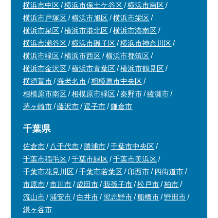
横浜市中区
横浜市保土ケ谷区
横浜市南区
横浜市戸塚区
横浜市旭区
横浜市栄区
横浜市泉区
横浜市港北区
横浜市港南区
横浜市瀬谷区
横浜市磯子区
横浜市神奈川区
横浜市緑区
横浜市西区
横浜市都筑区
横浜市金沢区
横浜市青葉区
横浜市鶴見区
横須賀市
海老名市
相模原市中央区
相模原市南区
相模原市緑区
秦野市
綾瀬市
茅ヶ崎市
藤沢市
逗子市
鎌倉市
千葉県
佐倉市
八千代市
勝浦市
千葉市中央区
千葉市稲毛区
千葉市緑区
千葉市美浜区
千葉市花見川区
千葉市若葉区
印西市
四街道市
市原市
市川市
成田市
我孫子市
松戸市
柏市
流山市
浦安市
白井市
習志野市
船橋市
野田市
鎌ヶ谷市