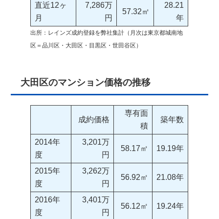
直近12ヶ
7,286万
28.21
57.32㎡
月
円
年
出所：レインズ成約登録を弊社集計（月次は東京都城南地
区＝品川区・大田区・目黒区・世田谷区）
大田区のマンション価格の推移
専有面
成約価格
築年数
積
2014年
3,201万
58.17㎡
19.19年
度
円
2015年
3,262万
56.92㎡
21.08年
度
円
2016年
3,401万
56.12㎡
19.24年
度
円