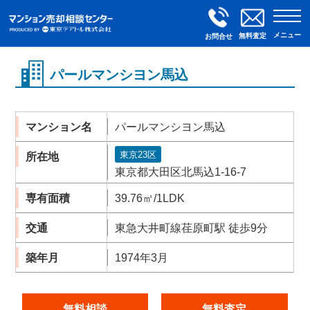
メニュー
無料査定
お問合せ
パールマンシヨン馬込
マンション名
パールマンシヨン馬込
東京23区
所在地
東京都大田区北馬込1-16-7
専有面積
39.76㎡/1LDK
交通
東急大井町線荏原町駅 徒歩9分
築年月
1974年3月
無料相談
無料査定