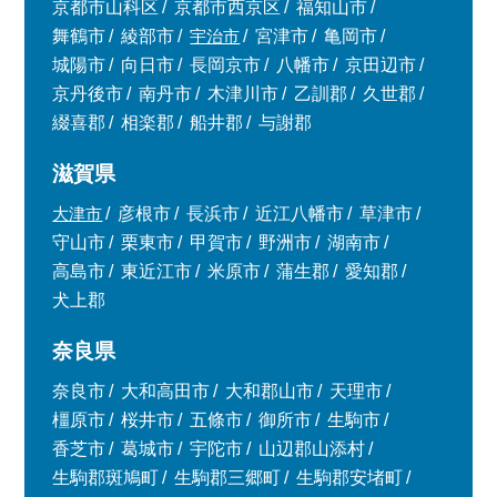
京都市山科区
京都市西京区
福知山市
舞鶴市
綾部市
宇治市
宮津市
亀岡市
城陽市
向日市
長岡京市
八幡市
京田辺市
京丹後市
南丹市
木津川市
乙訓郡
久世郡
綴喜郡
相楽郡
船井郡
与謝郡
滋賀県
大津市
彦根市
長浜市
近江八幡市
草津市
守山市
栗東市
甲賀市
野洲市
湖南市
高島市
東近江市
米原市
蒲生郡
愛知郡
犬上郡
奈良県
奈良市
大和高田市
大和郡山市
天理市
橿原市
桜井市
五條市
御所市
生駒市
香芝市
葛城市
宇陀市
山辺郡山添村
生駒郡斑鳩町
生駒郡三郷町
生駒郡安堵町