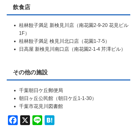
飲食店
桂林餃子満足 新検見川店（南花園2-9-20 花見ビル
1F）
桂林餃子満足 検見川北口店（花園1-7-5）
日高屋 新検見川南口店（南花園2-1-4 芹澤ビル）
その他の施設
千葉朝日ケ丘郵便局
朝日ヶ丘公民館（朝日ケ丘1-1-30）
千葉市花見川図書館
Facebook
X
Line
Hatena