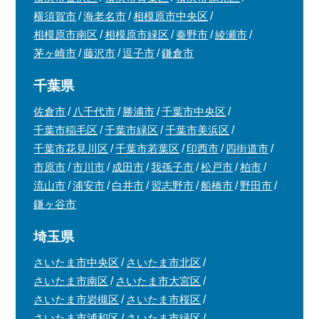
横須賀市
海老名市
相模原市中央区
相模原市南区
相模原市緑区
秦野市
綾瀬市
茅ヶ崎市
藤沢市
逗子市
鎌倉市
千葉県
佐倉市
八千代市
勝浦市
千葉市中央区
千葉市稲毛区
千葉市緑区
千葉市美浜区
千葉市花見川区
千葉市若葉区
印西市
四街道市
市原市
市川市
成田市
我孫子市
松戸市
柏市
流山市
浦安市
白井市
習志野市
船橋市
野田市
鎌ヶ谷市
埼玉県
さいたま市中央区
さいたま市北区
さいたま市南区
さいたま市大宮区
さいたま市岩槻区
さいたま市桜区
さいたま市浦和区
さいたま市緑区