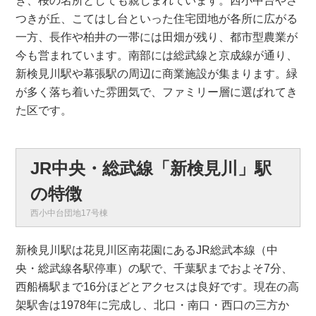
き、桜の名所としても親しまれています。西小中台やさ
つきが丘、こてはし台といった住宅団地が各所に広がる
一方、長作や柏井の一帯には田畑が残り、都市型農業が
今も営まれています。南部には総武線と京成線が通り、
新検見川駅や幕張駅の周辺に商業施設が集まります。緑
が多く落ち着いた雰囲気で、ファミリー層に選ばれてき
た区です。
JR中央・総武線「新検見川」駅
の特徴
西小中台団地17号棟
新検見川駅は花見川区南花園にあるJR総武本線（中
央・総武線各駅停車）の駅で、千葉駅までおよそ7分、
西船橋駅まで16分ほどとアクセスは良好です。現在の高
架駅舎は1978年に完成し、北口・南口・西口の三方か