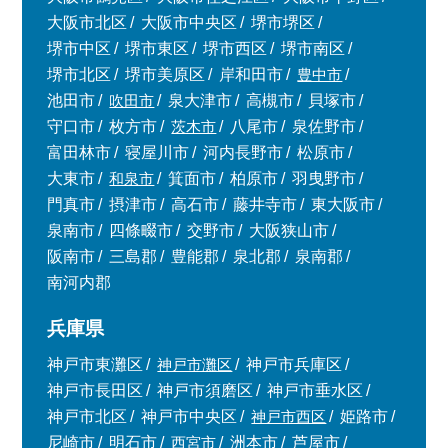
大阪市北区
大阪市中央区
堺市堺区
堺市中区
堺市東区
堺市西区
堺市南区
堺市北区
堺市美原区
岸和田市
豊中市
池田市
吹田市
泉大津市
高槻市
貝塚市
守口市
枚方市
茨木市
八尾市
泉佐野市
富田林市
寝屋川市
河内長野市
松原市
大東市
和泉市
箕面市
柏原市
羽曳野市
門真市
摂津市
高石市
藤井寺市
東大阪市
泉南市
四條畷市
交野市
大阪狭山市
阪南市
三島郡
豊能郡
泉北郡
泉南郡
南河内郡
兵庫県
神戸市東灘区
神戸市灘区
神戸市兵庫区
神戸市長田区
神戸市須磨区
神戸市垂水区
神戸市北区
神戸市中央区
神戸市西区
姫路市
尼崎市
明石市
西宮市
洲本市
芦屋市