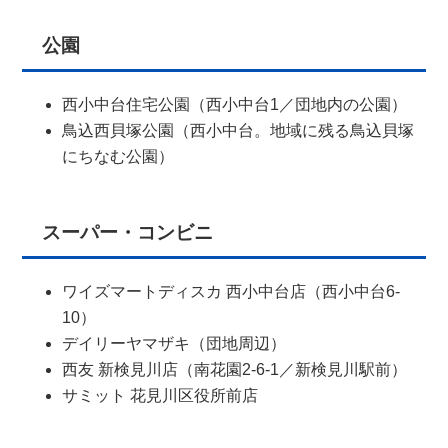
公園
西小中台住宅公園（西小中台1／団地内の公園）
鳥込西貝塚公園（西小中台。地域に残る鳥込貝塚
にちなむ公園）
スーパー・コンビニ
ワイズマートディスカ 西小中台店（西小中台6-
10）
デイリーヤマザキ（団地周辺）
西友 新検見川店（南花園2-6-1／新検見川駅前）
サミット 花見川区役所前店