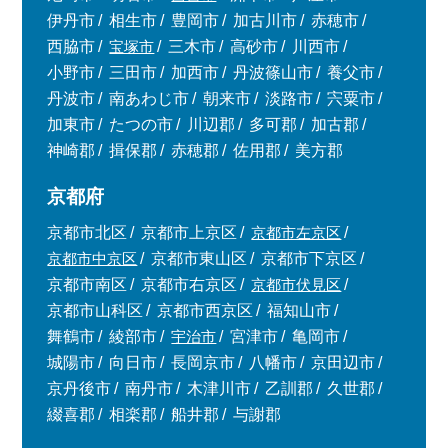
伊丹市
相生市
豊岡市
加古川市
赤穂市
西脇市
宝塚市
三木市
高砂市
川西市
小野市
三田市
加西市
丹波篠山市
養父市
丹波市
南あわじ市
朝来市
淡路市
宍粟市
加東市
たつの市
川辺郡
多可郡
加古郡
神崎郡
揖保郡
赤穂郡
佐用郡
美方郡
京都府
京都市北区
京都市上京区
京都市左京区
京都市中京区
京都市東山区
京都市下京区
京都市南区
京都市右京区
京都市伏見区
京都市山科区
京都市西京区
福知山市
舞鶴市
綾部市
宇治市
宮津市
亀岡市
城陽市
向日市
長岡京市
八幡市
京田辺市
京丹後市
南丹市
木津川市
乙訓郡
久世郡
綴喜郡
相楽郡
船井郡
与謝郡