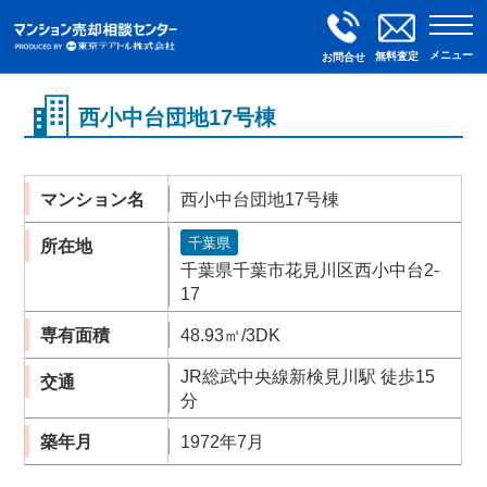
メニュー
無料査定
お問合せ
西小中台団地17号棟
マンション名
西小中台団地17号棟
千葉県
所在地
千葉県千葉市花見川区西小中台2-
17
専有面積
48.93㎡/3DK
JR総武中央線新検見川駅 徒歩15
交通
分
築年月
1972年7月