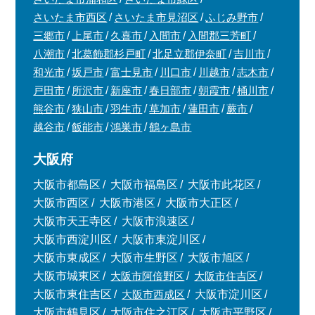
さいたま市西区
さいたま市見沼区
ふじみ野市
三郷市
上尾市
久喜市
入間市
入間郡三芳町
八潮市
北葛飾郡杉戸町
北足立郡伊奈町
吉川市
和光市
坂戸市
富士見市
川口市
川越市
志木市
戸田市
所沢市
新座市
春日部市
朝霞市
桶川市
熊谷市
狭山市
羽生市
草加市
蓮田市
蕨市
越谷市
飯能市
鴻巣市
鶴ヶ島市
大阪府
大阪市都島区
大阪市福島区
大阪市此花区
大阪市西区
大阪市港区
大阪市大正区
大阪市天王寺区
大阪市浪速区
大阪市西淀川区
大阪市東淀川区
大阪市東成区
大阪市生野区
大阪市旭区
大阪市城東区
大阪市阿倍野区
大阪市住吉区
大阪市東住吉区
大阪市西成区
大阪市淀川区
大阪市鶴見区
大阪市住之江区
大阪市平野区