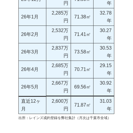
円
年
2,285万
32.78
26年1月
71.38㎡
円
年
2,532万
30.27
26年2月
71.41㎡
円
年
2,837万
30.53
26年3月
73.58㎡
円
年
2,685万
29.15
26年4月
70.71㎡
円
年
2,667万
30.92
26年5月
69.56㎡
円
年
直近12ヶ
2,600万
31.03
71.87㎡
月
円
年
出所：レインズ成約登録を弊社集計（月次は千葉市全域）