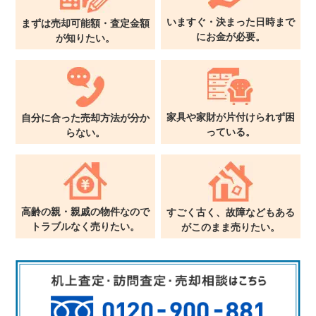
いますぐ・決まった日時まで
まずは売却可能額・査定金額
に
お金が必要。
が
知りたい。
家具や家財が片付けられず
困
自分に合った売却方法が
分か
っている。
らない。
高齢の親・親戚の物件なので
すごく古く、故障などもある
トラブルなく売りたい。
が
このまま売りたい。