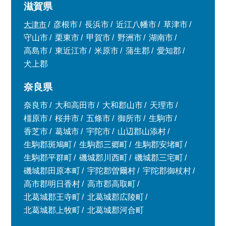
滋賀県
大津市
彦根市
長浜市
近江八幡市
草津市
守山市
栗東市
甲賀市
野洲市
湖南市
高島市
東近江市
米原市
蒲生郡
愛知郡
犬上郡
奈良県
奈良市
大和高田市
大和郡山市
天理市
橿原市
桜井市
五條市
御所市
生駒市
香芝市
葛城市
宇陀市
山辺郡山添村
生駒郡斑鳩町
生駒郡三郷町
生駒郡安堵町
生駒郡平群町
磯城郡川西町
磯城郡三宅町
磯城郡田原本町
宇陀郡曽爾村
宇陀郡御杖村
高市郡明日香村
高市郡高取町
北葛城郡王寺町
北葛城郡広陵町
北葛城郡上牧町
北葛城郡河合町