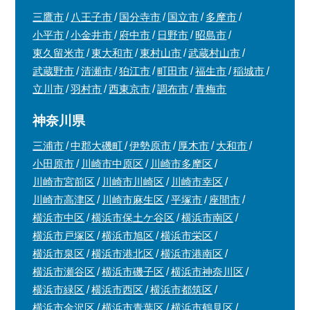
三鷹市
八王子市
国分寺市
国立市
多摩市
小平市
小金井市
府中市
日野市
昭島市
東久留米市
東大和市
東村山市
武蔵村山市
武蔵野市
清瀬市
狛江市
町田市
福生市
稲城市
立川市
羽村市
西東京市
調布市
青梅市
神奈川県
三浦市
中郡大磯町
伊勢原市
厚木市
大和市
小田原市
川崎市中原区
川崎市多摩区
川崎市宮前区
川崎市川崎区
川崎市幸区
川崎市高津区
川崎市麻生区
平塚市
座間市
横浜市中区
横浜市保土ケ谷区
横浜市南区
横浜市戸塚区
横浜市旭区
横浜市栄区
横浜市泉区
横浜市港北区
横浜市港南区
横浜市瀬谷区
横浜市磯子区
横浜市神奈川区
横浜市緑区
横浜市西区
横浜市都筑区
横浜市金沢区
横浜市青葉区
横浜市鶴見区