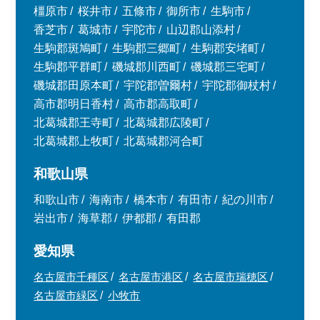
橿原市
桜井市
五條市
御所市
生駒市
香芝市
葛城市
宇陀市
山辺郡山添村
生駒郡斑鳩町
生駒郡三郷町
生駒郡安堵町
生駒郡平群町
磯城郡川西町
磯城郡三宅町
磯城郡田原本町
宇陀郡曽爾村
宇陀郡御杖村
高市郡明日香村
高市郡高取町
北葛城郡王寺町
北葛城郡広陵町
北葛城郡上牧町
北葛城郡河合町
和歌山県
和歌山市
海南市
橋本市
有田市
紀の川市
岩出市
海草郡
伊都郡
有田郡
愛知県
名古屋市千種区
名古屋市港区
名古屋市瑞穂区
名古屋市緑区
小牧市