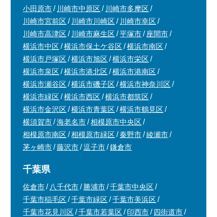
小田原市
川崎市中原区
川崎市多摩区
川崎市宮前区
川崎市川崎区
川崎市幸区
川崎市高津区
川崎市麻生区
平塚市
座間市
横浜市中区
横浜市保土ケ谷区
横浜市南区
横浜市戸塚区
横浜市旭区
横浜市栄区
横浜市泉区
横浜市港北区
横浜市港南区
横浜市瀬谷区
横浜市磯子区
横浜市神奈川区
横浜市緑区
横浜市西区
横浜市都筑区
横浜市金沢区
横浜市青葉区
横浜市鶴見区
横須賀市
海老名市
相模原市中央区
相模原市南区
相模原市緑区
秦野市
綾瀬市
茅ヶ崎市
藤沢市
逗子市
鎌倉市
千葉県
佐倉市
八千代市
勝浦市
千葉市中央区
千葉市稲毛区
千葉市緑区
千葉市美浜区
千葉市花見川区
千葉市若葉区
印西市
四街道市