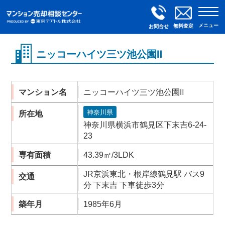
メニュー
無料査定
お問合せ
ニッコーハイツ三ツ池公園Ⅱ
マンション名
ニッコーハイツ三ツ池公園Ⅱ
神奈川県
所在地
神奈川県横浜市鶴見区下末吉6-24-
23
専有面積
43.39㎡/3LDK
JR京浜東北・根岸線鶴見駅 バス9
交通
分 下末吉 下車徒歩3分
築年月
1985年6月