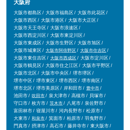
大阪府
大阪市都島区
大阪市福島区
大阪市此花区
大阪市西区
大阪市港区
大阪市大正区
大阪市天王寺区
大阪市浪速区
大阪市西淀川区
大阪市東淀川区
大阪市東成区
大阪市生野区
大阪市旭区
大阪市城東区
大阪市阿倍野区
大阪市住吉区
大阪市東住吉区
大阪市西成区
大阪市淀川区
大阪市鶴見区
大阪市住之江区
大阪市平野区
大阪市北区
大阪市中央区
堺市堺区
堺市中区
堺市東区
堺市西区
堺市南区
堺市北区
堺市美原区
岸和田市
豊中市
池田市
吹田市
泉大津市
高槻市
貝塚市
守口市
枚方市
茨木市
八尾市
泉佐野市
富田林市
寝屋川市
河内長野市
松原市
大東市
和泉市
箕面市
柏原市
羽曳野市
門真市
摂津市
高石市
藤井寺市
東大阪市