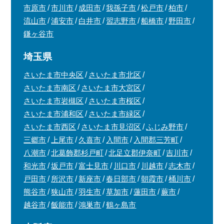
市原市
市川市
成田市
我孫子市
松戸市
柏市
流山市
浦安市
白井市
習志野市
船橋市
野田市
鎌ヶ谷市
埼玉県
さいたま市中央区
さいたま市北区
さいたま市南区
さいたま市大宮区
さいたま市岩槻区
さいたま市桜区
さいたま市浦和区
さいたま市緑区
さいたま市西区
さいたま市見沼区
ふじみ野市
三郷市
上尾市
久喜市
入間市
入間郡三芳町
八潮市
北葛飾郡杉戸町
北足立郡伊奈町
吉川市
和光市
坂戸市
富士見市
川口市
川越市
志木市
戸田市
所沢市
新座市
春日部市
朝霞市
桶川市
熊谷市
狭山市
羽生市
草加市
蓮田市
蕨市
越谷市
飯能市
鴻巣市
鶴ヶ島市