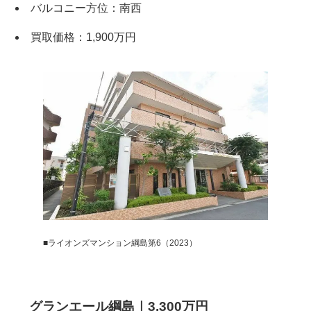
バルコニー方位：南西
買取価格：1,900万円
×
無料査定・売却相談
10時～18時/水曜日定休
東京本社
0120-900-881
■ライオンズマンション綱島第6（2023）
関西支社
0120-711-018
グランエール綱島｜3,300万円