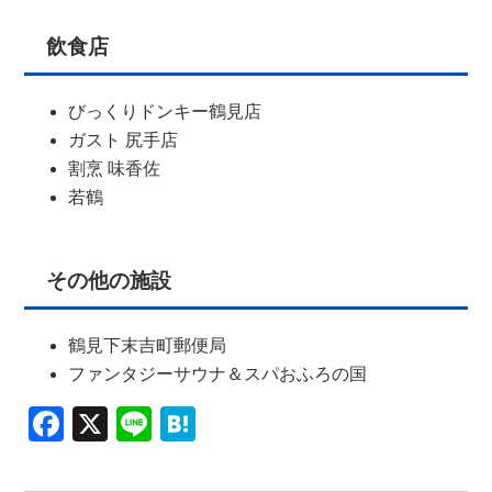
飲食店
びっくりドンキー鶴見店
ガスト 尻手店
割烹 味香佐
若鶴
その他の施設
鶴見下末吉町郵便局
ファンタジーサウナ＆スパおふろの国
Facebook
X
Line
Hatena