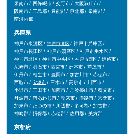
泉南市
四條畷市
交野市
大阪狭山市
阪南市
三島郡
豊能郡
泉北郡
泉南郡
南河内郡
兵庫県
神戸市東灘区
神戸市灘区
神戸市兵庫区
神戸市長田区
神戸市須磨区
神戸市垂水区
神戸市北区
神戸市中央区
神戸市西区
姫路市
尼崎市
明石市
西宮市
洲本市
芦屋市
伊丹市
相生市
豊岡市
加古川市
赤穂市
西脇市
宝塚市
三木市
高砂市
川西市
小野市
三田市
加西市
丹波篠山市
養父市
丹波市
南あわじ市
朝来市
淡路市
宍粟市
加東市
たつの市
川辺郡
多可郡
加古郡
神崎郡
揖保郡
赤穂郡
佐用郡
美方郡
京都府