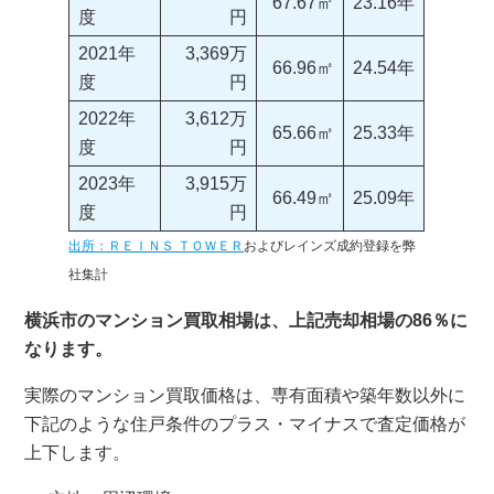
67.67㎡
23.16年
度
円
2021年
3,369万
66.96㎡
24.54年
度
円
2022年
3,612万
65.66㎡
25.33年
度
円
2023年
3,915万
66.49㎡
25.09年
度
円
出所：ＲＥＩＮＳ ＴＯＷＥＲ
およびレインズ成約登録を弊
社集計
横浜市のマンション買取相場は、上記売却相場の86％に
なります。
実際のマンション買取価格は、専有面積や築年数以外に
下記のような住戸条件のプラス・マイナスで査定価格が
上下します。