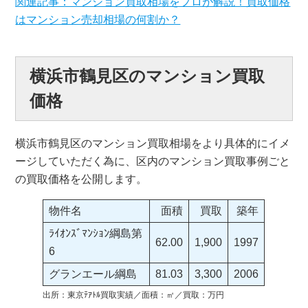
関連記事：マンション買取相場をプロが解説！買取価格
はマンション売却相場の何割か？
横浜市鶴見区のマンション買取
価格
横浜市鶴見区のマンション買取相場をより具体的にイメ
ージしていただく為に、区内のマンション買取事例ごと
の買取価格を公開します。
物件名
面積
買取
築年
ﾗｲｵﾝｽﾞﾏﾝｼｮﾝ綱島第
62.00
1,900
1997
6
グランエール綱島
81.03
3,300
2006
出所：東京ﾃｱﾄﾙ買取実績／面積：㎡／買取：万円