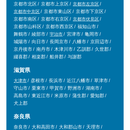
京都市北区
京都市上京区
京都市左京区
京都市中京区
京都市東山区
京都市下京区
京都市南区
京都市右京区
京都市伏見区
京都市山科区
京都市西京区
福知山市
舞鶴市
綾部市
宇治市
宮津市
亀岡市
城陽市
向日市
長岡京市
八幡市
京田辺市
京丹後市
南丹市
木津川市
乙訓郡
久世郡
綴喜郡
相楽郡
船井郡
与謝郡
滋賀県
大津市
彦根市
長浜市
近江八幡市
草津市
守山市
栗東市
甲賀市
野洲市
湖南市
高島市
東近江市
米原市
蒲生郡
愛知郡
犬上郡
奈良県
奈良市
大和高田市
大和郡山市
天理市