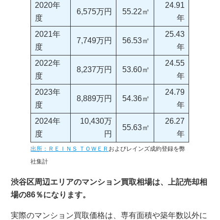
2020年
24.91
6,575万円
55.22㎡
度
年
2021年
25.43
7,749万円
56.53㎡
度
年
2022年
24.55
8,237万円
53.60㎡
度
年
2023年
24.79
8,889万円
54.36㎡
度
年
2024年
10,430万
26.27
55.63㎡
度
円
年
出所：ＲＥＩＮＳ ＴＯＷＥＲ
およびレインズ成約登録を弊
社集計
渋谷区周辺エリアのマンション買取相場は、上記売却相
場の86％になります。
実際のマンション買取価格は、専有面積や築年数以外に