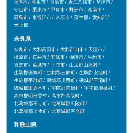
大津市
彦根市
長浜市
近江八幡市
草津市
守山市
栗東市
甲賀市
野洲市
湖南市
高島市
東近江市
米原市
蒲生郡
愛知郡
犬上郡
奈良県
奈良市
大和高田市
大和郡山市
天理市
橿原市
桜井市
五條市
御所市
生駒市
香芝市
葛城市
宇陀市
山辺郡山添村
生駒郡斑鳩町
生駒郡三郷町
生駒郡安堵町
生駒郡平群町
磯城郡川西町
磯城郡三宅町
磯城郡田原本町
宇陀郡曽爾村
宇陀郡御杖村
高市郡明日香村
高市郡高取町
北葛城郡王寺町
北葛城郡広陵町
北葛城郡上牧町
北葛城郡河合町
和歌山県