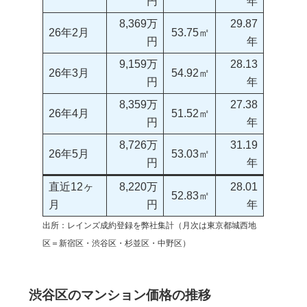
円
年
8,369万
29.87
26年2月
53.75㎡
円
年
9,159万
28.13
26年3月
54.92㎡
円
年
8,359万
27.38
26年4月
51.52㎡
円
年
8,726万
31.19
26年5月
53.03㎡
円
年
直近12ヶ
8,220万
28.01
52.83㎡
月
円
年
出所：レインズ成約登録を弊社集計（月次は東京都城西地
区＝新宿区・渋谷区・杉並区・中野区）
渋谷区のマンション価格の推移