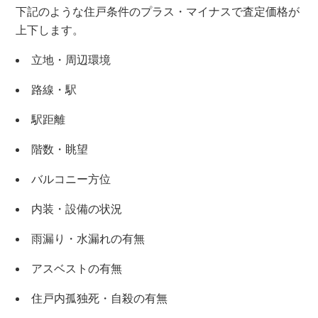
下記のような住戸条件のプラス・マイナスで査定価格が
上下します。
立地・周辺環境
路線・駅
駅距離
×
階数・眺望
無料査定・売却相談
バルコニー方位
10時～18時/水曜日定休
内装・設備の状況
東京本社
0120-900-881
雨漏り・水漏れの有無
アスベストの有無
関西支社
0120-711-018
住戸内孤独死・自殺の有無