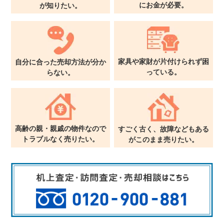
に
お金が必要。
が
知りたい。
家具や家財が片付けられず
困
自分に合った売却方法が
分か
っている。
らない。
高齢の親・親戚の物件なので
すごく古く、故障などもある
トラブルなく売りたい。
が
このまま売りたい。