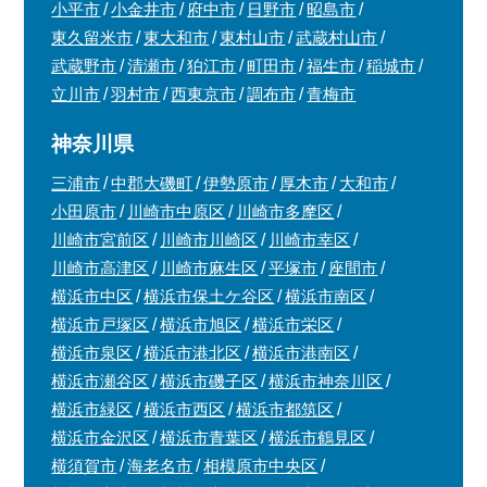
小平市
小金井市
府中市
日野市
昭島市
東久留米市
東大和市
東村山市
武蔵村山市
武蔵野市
清瀬市
狛江市
町田市
福生市
稲城市
立川市
羽村市
西東京市
調布市
青梅市
神奈川県
三浦市
中郡大磯町
伊勢原市
厚木市
大和市
小田原市
川崎市中原区
川崎市多摩区
川崎市宮前区
川崎市川崎区
川崎市幸区
川崎市高津区
川崎市麻生区
平塚市
座間市
横浜市中区
横浜市保土ケ谷区
横浜市南区
横浜市戸塚区
横浜市旭区
横浜市栄区
横浜市泉区
横浜市港北区
横浜市港南区
横浜市瀬谷区
横浜市磯子区
横浜市神奈川区
横浜市緑区
横浜市西区
横浜市都筑区
横浜市金沢区
横浜市青葉区
横浜市鶴見区
横須賀市
海老名市
相模原市中央区