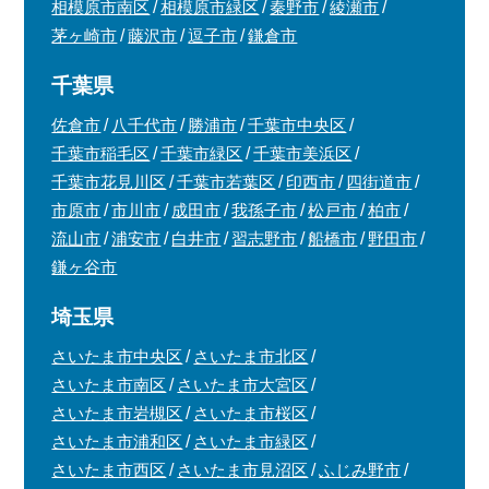
相模原市南区
相模原市緑区
秦野市
綾瀬市
茅ヶ崎市
藤沢市
逗子市
鎌倉市
千葉県
佐倉市
八千代市
勝浦市
千葉市中央区
千葉市稲毛区
千葉市緑区
千葉市美浜区
千葉市花見川区
千葉市若葉区
印西市
四街道市
市原市
市川市
成田市
我孫子市
松戸市
柏市
流山市
浦安市
白井市
習志野市
船橋市
野田市
鎌ヶ谷市
埼玉県
さいたま市中央区
さいたま市北区
さいたま市南区
さいたま市大宮区
さいたま市岩槻区
さいたま市桜区
さいたま市浦和区
さいたま市緑区
さいたま市西区
さいたま市見沼区
ふじみ野市