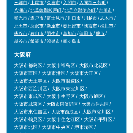
三郷市
上尾市
久喜市
入間市
入間郡三芳町
八潮市
北葛飾郡杉戸町
北足立郡伊奈町
吉川市
和光市
坂戸市
富士見市
川口市
川越市
志木市
戸田市
所沢市
新座市
春日部市
朝霞市
桶川市
熊谷市
狭山市
羽生市
草加市
蓮田市
蕨市
越谷市
飯能市
鴻巣市
鶴ヶ島市
大阪府
大阪市都島区
大阪市福島区
大阪市此花区
大阪市西区
大阪市港区
大阪市大正区
大阪市天王寺区
大阪市浪速区
大阪市西淀川区
大阪市東淀川区
大阪市東成区
大阪市生野区
大阪市旭区
大阪市城東区
大阪市阿倍野区
大阪市住吉区
大阪市東住吉区
大阪市西成区
大阪市淀川区
大阪市鶴見区
大阪市住之江区
大阪市平野区
大阪市北区
大阪市中央区
堺市堺区