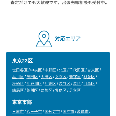
対応エリア
東京23区
世田谷区
中央区
中野区
北区
千代田区
台東区
品川区
墨田区
大田区
文京区
新宿区
杉並区
板橋区
江戸川区
江東区
渋谷区
港区
目黒区
練馬区
荒川区
葛飾区
豊島区
足立区
東京市部
三鷹市
八王子市
国分寺市
国立市
多摩市