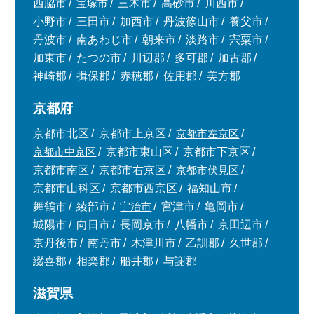
西脇市
宝塚市
三木市
高砂市
川西市
小野市
三田市
加西市
丹波篠山市
養父市
丹波市
南あわじ市
朝来市
淡路市
宍粟市
加東市
たつの市
川辺郡
多可郡
加古郡
神崎郡
揖保郡
赤穂郡
佐用郡
美方郡
京都府
京都市北区
京都市上京区
京都市左京区
京都市中京区
京都市東山区
京都市下京区
京都市南区
京都市右京区
京都市伏見区
京都市山科区
京都市西京区
福知山市
舞鶴市
綾部市
宇治市
宮津市
亀岡市
城陽市
向日市
長岡京市
八幡市
京田辺市
京丹後市
南丹市
木津川市
乙訓郡
久世郡
綴喜郡
相楽郡
船井郡
与謝郡
滋賀県