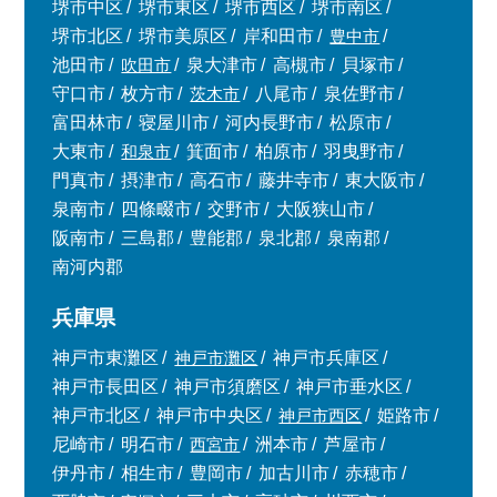
堺市中区
堺市東区
堺市西区
堺市南区
堺市北区
堺市美原区
岸和田市
豊中市
池田市
吹田市
泉大津市
高槻市
貝塚市
守口市
枚方市
茨木市
八尾市
泉佐野市
富田林市
寝屋川市
河内長野市
松原市
大東市
和泉市
箕面市
柏原市
羽曳野市
門真市
摂津市
高石市
藤井寺市
東大阪市
泉南市
四條畷市
交野市
大阪狭山市
阪南市
三島郡
豊能郡
泉北郡
泉南郡
南河内郡
兵庫県
神戸市東灘区
神戸市灘区
神戸市兵庫区
神戸市長田区
神戸市須磨区
神戸市垂水区
神戸市北区
神戸市中央区
神戸市西区
姫路市
尼崎市
明石市
西宮市
洲本市
芦屋市
伊丹市
相生市
豊岡市
加古川市
赤穂市