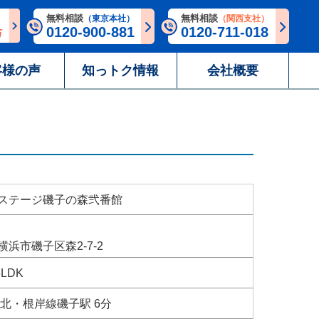
無料相談
無料相談
（東京本社）
（関西支社）
0120-900-881
0120-711-018
客様の声
知っトク情報
会社概要
ステージ磯子の森弐番館
浜市磯子区森2-7-2
3LDK
東北・根岸線磯子駅 6分