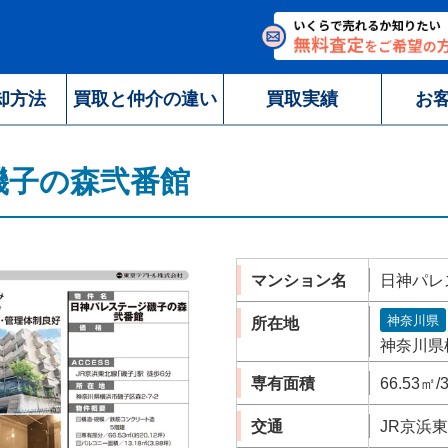
却方法
買取と仲介の違い
買取実績
お
磯子の森弐番館
マンション名
日神パレ
神奈川県
所在地
神奈川県横
専有面積
66.53㎡/
交通
JR京浜