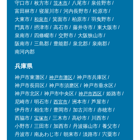
守口市
枚方市
茨木市
八尾市
泉佐野市
富田林市
寝屋川市
河内長野市
松原市
大東市
和泉市
箕面市
柏原市
羽曳野市
門真市
摂津市
高石市
藤井寺市
東大阪市
泉南市
四條畷市
交野市
大阪狭山市
阪南市
三島郡
豊能郡
泉北郡
泉南郡
南河内郡
兵庫県
神戸市東灘区
神戸市灘区
神戸市兵庫区
神戸市長田区
神戸市須磨区
神戸市垂水区
神戸市北区
神戸市中央区
神戸市西区
姫路市
尼崎市
明石市
西宮市
洲本市
芦屋市
伊丹市
相生市
豊岡市
加古川市
赤穂市
西脇市
宝塚市
三木市
高砂市
川西市
小野市
三田市
加西市
丹波篠山市
養父市
丹波市
南あわじ市
朝来市
淡路市
宍粟市