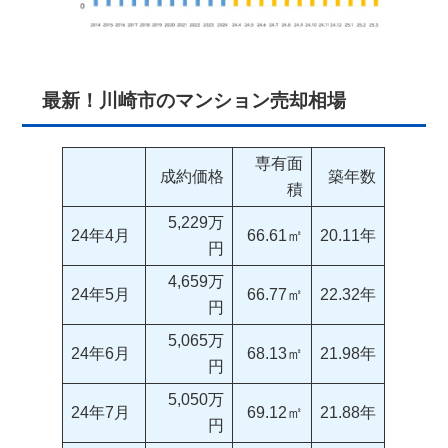
最新！川崎市のマンション売却相場
専有面
成約価格
築年数
積
5,229万
24年4月
66.61㎡
20.11年
円
4,659万
24年5月
66.77㎡
22.32年
円
5,065万
24年6月
68.13㎡
21.98年
円
5,050万
24年7月
69.12㎡
21.88年
円