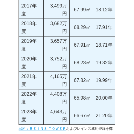
2017年
3,499万
67.99㎡
18.12年
度
円
2018年
3,682万
68.29㎡
17.91年
度
円
2019年
3,657万
67.91㎡
18.71年
度
円
2020年
3,752万
68.23㎡
19.32年
度
円
2021年
4,165万
67.82㎡
19.99年
度
円
2022年
4,408万
65.98㎡
20.00年
度
円
2023年
4,643万
66.67㎡
21.20年
度
円
出所：ＲＥＩＮＳ ＴＯＷＥＲ
およびレインズ成約登録を弊