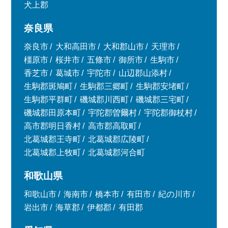
犬上郡
奈良県
奈良市
大和高田市
大和郡山市
天理市
橿原市
桜井市
五條市
御所市
生駒市
香芝市
葛城市
宇陀市
山辺郡山添村
生駒郡斑鳩町
生駒郡三郷町
生駒郡安堵町
生駒郡平群町
磯城郡川西町
磯城郡三宅町
磯城郡田原本町
宇陀郡曽爾村
宇陀郡御杖村
高市郡明日香村
高市郡高取町
北葛城郡王寺町
北葛城郡広陵町
北葛城郡上牧町
北葛城郡河合町
和歌山県
和歌山市
海南市
橋本市
有田市
紀の川市
岩出市
海草郡
伊都郡
有田郡