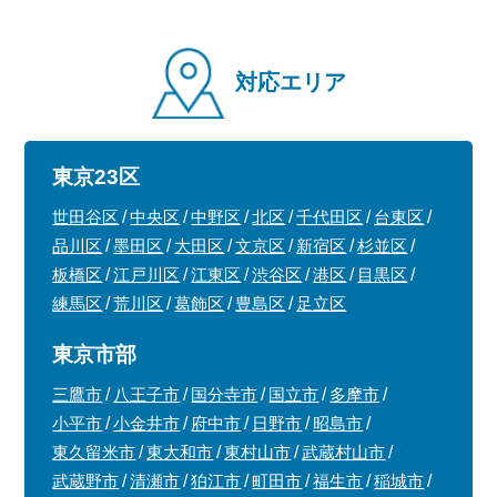
対応エリア
東京23区
世田谷区
中央区
中野区
北区
千代田区
台東区
品川区
墨田区
大田区
文京区
新宿区
杉並区
板橋区
江戸川区
江東区
渋谷区
港区
目黒区
練馬区
荒川区
葛飾区
豊島区
足立区
東京市部
三鷹市
八王子市
国分寺市
国立市
多摩市
小平市
小金井市
府中市
日野市
昭島市
東久留米市
東大和市
東村山市
武蔵村山市
武蔵野市
清瀬市
狛江市
町田市
福生市
稲城市