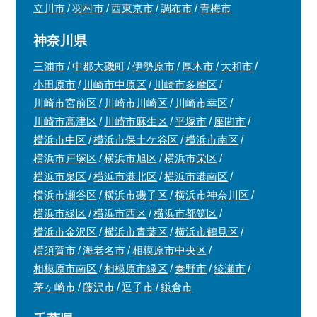
立川市
羽村市
西東京市
調布市
青梅市
神奈川県
三浦市
中郡大磯町
伊勢原市
厚木市
大和市
小田原市
川崎市中原区
川崎市多摩区
川崎市宮前区
川崎市川崎区
川崎市幸区
川崎市高津区
川崎市麻生区
平塚市
座間市
横浜市中区
横浜市保土ケ谷区
横浜市南区
横浜市戸塚区
横浜市旭区
横浜市栄区
横浜市泉区
横浜市港北区
横浜市港南区
横浜市瀬谷区
横浜市磯子区
横浜市神奈川区
横浜市緑区
横浜市西区
横浜市都筑区
横浜市金沢区
横浜市青葉区
横浜市鶴見区
横須賀市
海老名市
相模原市中央区
相模原市南区
相模原市緑区
秦野市
綾瀬市
茅ヶ崎市
藤沢市
逗子市
鎌倉市