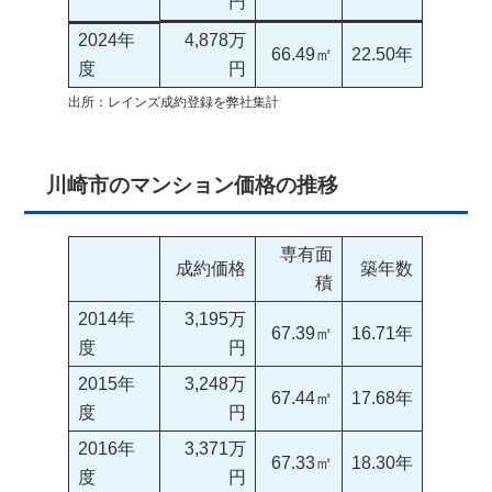
円
2024年
4,878万
66.49㎡
22.50年
度
円
出所：レインズ成約登録を弊社集計
川崎市のマンション価格の推移
専有面
成約価格
築年数
積
2014年
3,195万
67.39㎡
16.71年
度
円
2015年
3,248万
67.44㎡
17.68年
度
円
2016年
3,371万
67.33㎡
18.30年
度
円