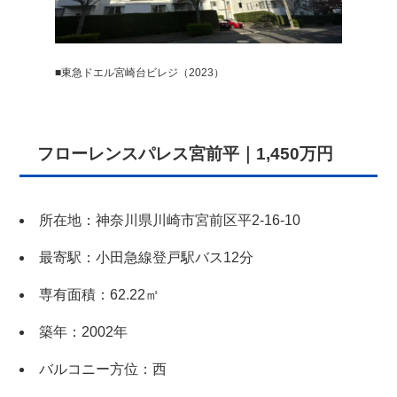
×
無料査定・売却相談
10時～18時/水曜日定休
■東急ドエル宮崎台ビレジ（2023）
東京本社
0120-900-881
フローレンスパレス宮前平｜1,450万円
関西支社
0120-711-018
所在地：神奈川県川崎市宮前区平2-16-10
最寄駅：小田急線登戸駅バス12分
専有面積：62.22㎡
築年：2002年
バルコニー方位：西