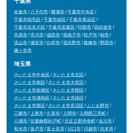
千葉県
佐倉市
八千代市
勝浦市
千葉市中央区
千葉市稲毛区
千葉市緑区
千葉市美浜区
千葉市花見川区
千葉市若葉区
印西市
四街道市
市原市
市川市
成田市
我孫子市
松戸市
柏市
流山市
浦安市
白井市
習志野市
船橋市
野田市
鎌ヶ谷市
埼玉県
さいたま市中央区
さいたま市北区
さいたま市南区
さいたま市大宮区
さいたま市岩槻区
さいたま市桜区
さいたま市浦和区
さいたま市緑区
さいたま市西区
さいたま市見沼区
ふじみ野市
三郷市
上尾市
久喜市
入間市
入間郡三芳町
八潮市
北葛飾郡杉戸町
北足立郡伊奈町
吉川市
和光市
坂戸市
富士見市
川口市
川越市
志木市