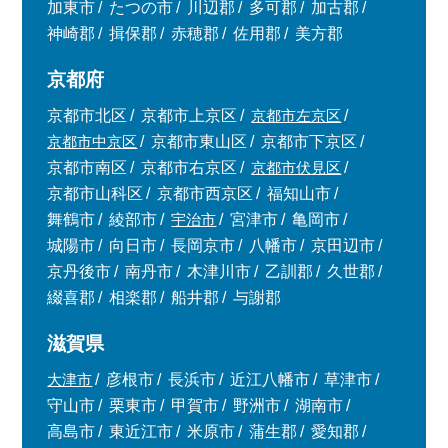
加東市
たつの市
川辺郡
多可郡
加古郡
神崎郡
揖保郡
赤穂郡
佐用郡
美方郡
京都府
京都市北区
京都市上京区
京都市左京区
京都市中京区
京都市東山区
京都市下京区
京都市南区
京都市右京区
京都市伏見区
京都市山科区
京都市西京区
福知山市
舞鶴市
綾部市
宇治市
宮津市
亀岡市
城陽市
向日市
長岡京市
八幡市
京田辺市
京丹後市
南丹市
木津川市
乙訓郡
久世郡
綴喜郡
相楽郡
船井郡
与謝郡
滋賀県
大津市
彦根市
長浜市
近江八幡市
草津市
守山市
栗東市
甲賀市
野洲市
湖南市
高島市
東近江市
米原市
蒲生郡
愛知郡