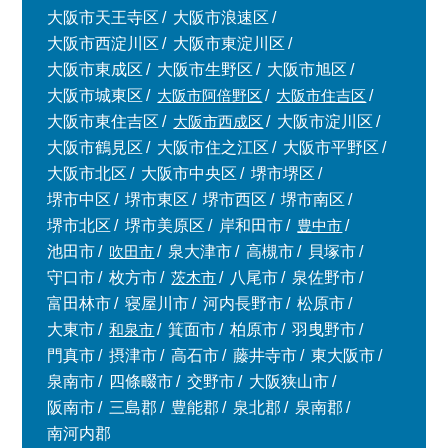
大阪市天王寺区
大阪市浪速区
大阪市西淀川区
大阪市東淀川区
大阪市東成区
大阪市生野区
大阪市旭区
大阪市城東区
大阪市阿倍野区
大阪市住吉区
大阪市東住吉区
大阪市西成区
大阪市淀川区
大阪市鶴見区
大阪市住之江区
大阪市平野区
大阪市北区
大阪市中央区
堺市堺区
堺市中区
堺市東区
堺市西区
堺市南区
堺市北区
堺市美原区
岸和田市
豊中市
池田市
吹田市
泉大津市
高槻市
貝塚市
守口市
枚方市
茨木市
八尾市
泉佐野市
富田林市
寝屋川市
河内長野市
松原市
大東市
和泉市
箕面市
柏原市
羽曳野市
門真市
摂津市
高石市
藤井寺市
東大阪市
泉南市
四條畷市
交野市
大阪狭山市
阪南市
三島郡
豊能郡
泉北郡
泉南郡
南河内郡