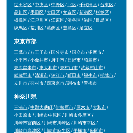
世田谷区
中央区
中野区
北区
千代田区
台東区
品川区
墨田区
大田区
文京区
新宿区
杉並区
板橋区
江戸川区
江東区
渋谷区
港区
目黒区
練馬区
荒川区
葛飾区
豊島区
足立区
東京市部
三鷹市
八王子市
国分寺市
国立市
多摩市
小平市
小金井市
府中市
日野市
昭島市
東久留米市
東大和市
東村山市
武蔵村山市
武蔵野市
清瀬市
狛江市
町田市
福生市
稲城市
立川市
羽村市
西東京市
調布市
青梅市
神奈川県
三浦市
中郡大磯町
伊勢原市
厚木市
大和市
小田原市
川崎市中原区
川崎市多摩区
川崎市宮前区
川崎市川崎区
川崎市幸区
川崎市高津区
川崎市麻生区
平塚市
座間市