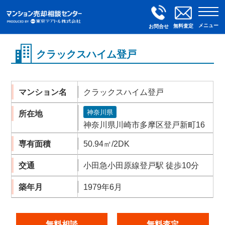
メニュー
無料査定
お問合せ
クラックスハイム登戸
マンション名
クラックスハイム登戸
神奈川県
所在地
神奈川県川崎市多摩区登戸新町16
専有面積
50.94㎡/2DK
交通
小田急小田原線登戸駅 徒歩10分
築年月
1979年6月
無料相談
無料査定