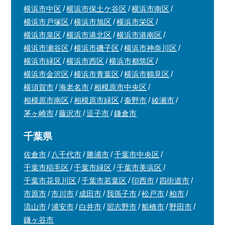
横浜市中区
横浜市保土ケ谷区
横浜市南区
横浜市戸塚区
横浜市旭区
横浜市栄区
横浜市泉区
横浜市港北区
横浜市港南区
横浜市瀬谷区
横浜市磯子区
横浜市神奈川区
横浜市緑区
横浜市西区
横浜市都筑区
横浜市金沢区
横浜市青葉区
横浜市鶴見区
横須賀市
海老名市
相模原市中央区
相模原市南区
相模原市緑区
秦野市
綾瀬市
茅ヶ崎市
藤沢市
逗子市
鎌倉市
千葉県
佐倉市
八千代市
勝浦市
千葉市中央区
千葉市稲毛区
千葉市緑区
千葉市美浜区
千葉市花見川区
千葉市若葉区
印西市
四街道市
市原市
市川市
成田市
我孫子市
松戸市
柏市
流山市
浦安市
白井市
習志野市
船橋市
野田市
鎌ヶ谷市