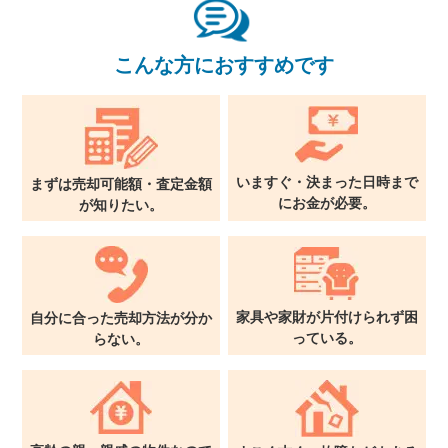
×
こんな方におすすめです
無料査定・売却相談
10時～18時/水曜日定休
いますぐ・決まった日時まで
まずは売却可能額・査定金額
東京本社
0120-900-881
に
お金が必要。
が
知りたい。
関西支社
0120-711-018
家具や家財が片付けられず
困
自分に合った売却方法が
分か
っている。
らない。