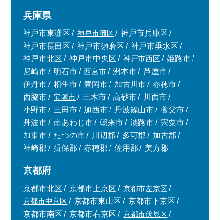
兵庫県
神戸市東灘区
神戸市灘区
神戸市兵庫区
神戸市長田区
神戸市須磨区
神戸市垂水区
神戸市北区
神戸市中央区
神戸市西区
姫路市
尼崎市
明石市
西宮市
洲本市
芦屋市
伊丹市
相生市
豊岡市
加古川市
赤穂市
西脇市
宝塚市
三木市
高砂市
川西市
小野市
三田市
加西市
丹波篠山市
養父市
丹波市
南あわじ市
朝来市
淡路市
宍粟市
加東市
たつの市
川辺郡
多可郡
加古郡
神崎郡
揖保郡
赤穂郡
佐用郡
美方郡
京都府
京都市北区
京都市上京区
京都市左京区
京都市中京区
京都市東山区
京都市下京区
京都市南区
京都市右京区
京都市伏見区