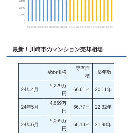
最新！川崎市のマンション売却相場
専有面
成約価格
築年数
積
5,229万
24年4月
66.61㎡
20.11年
円
4,659万
24年5月
66.77㎡
22.32年
円
5,065万
24年6月
68.13㎡
21.98年
円