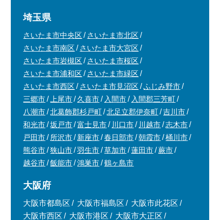
埼玉県
さいたま市中央区
さいたま市北区
さいたま市南区
さいたま市大宮区
さいたま市岩槻区
さいたま市桜区
さいたま市浦和区
さいたま市緑区
さいたま市西区
さいたま市見沼区
ふじみ野市
三郷市
上尾市
久喜市
入間市
入間郡三芳町
八潮市
北葛飾郡杉戸町
北足立郡伊奈町
吉川市
和光市
坂戸市
富士見市
川口市
川越市
志木市
戸田市
所沢市
新座市
春日部市
朝霞市
桶川市
熊谷市
狭山市
羽生市
草加市
蓮田市
蕨市
越谷市
飯能市
鴻巣市
鶴ヶ島市
大阪府
大阪市都島区
大阪市福島区
大阪市此花区
大阪市西区
大阪市港区
大阪市大正区