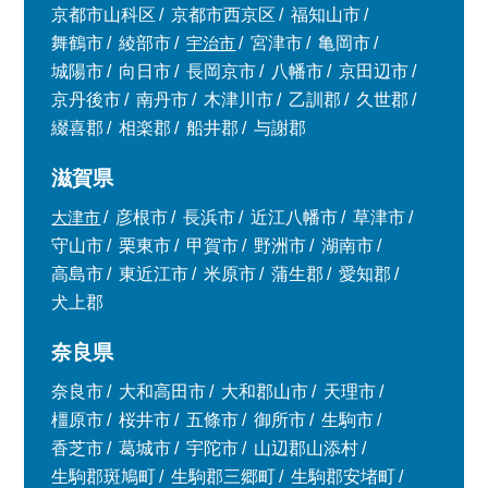
京都市山科区
京都市西京区
福知山市
舞鶴市
綾部市
宇治市
宮津市
亀岡市
城陽市
向日市
長岡京市
八幡市
京田辺市
京丹後市
南丹市
木津川市
乙訓郡
久世郡
綴喜郡
相楽郡
船井郡
与謝郡
滋賀県
大津市
彦根市
長浜市
近江八幡市
草津市
守山市
栗東市
甲賀市
野洲市
湖南市
高島市
東近江市
米原市
蒲生郡
愛知郡
犬上郡
奈良県
奈良市
大和高田市
大和郡山市
天理市
橿原市
桜井市
五條市
御所市
生駒市
香芝市
葛城市
宇陀市
山辺郡山添村
生駒郡斑鳩町
生駒郡三郷町
生駒郡安堵町