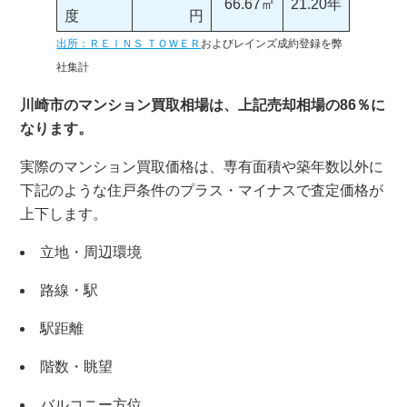
66.67㎡
21.20年
度
円
出所：ＲＥＩＮＳ ＴＯＷＥＲ
およびレインズ成約登録を弊
社集計
川崎市のマンション買取相場は、上記売却相場の86％に
なります。
実際のマンション買取価格は、専有面積や築年数以外に
下記のような住戸条件のプラス・マイナスで査定価格が
上下します。
立地・周辺環境
路線・駅
駅距離
階数・眺望
バルコニー方位