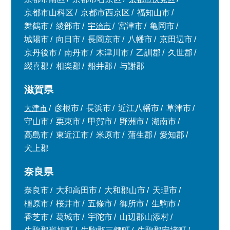
京都市山科区
京都市西京区
福知山市
舞鶴市
綾部市
宇治市
宮津市
亀岡市
城陽市
向日市
長岡京市
八幡市
京田辺市
京丹後市
南丹市
木津川市
乙訓郡
久世郡
綴喜郡
相楽郡
船井郡
与謝郡
滋賀県
大津市
彦根市
長浜市
近江八幡市
草津市
守山市
栗東市
甲賀市
野洲市
湖南市
高島市
東近江市
米原市
蒲生郡
愛知郡
犬上郡
奈良県
奈良市
大和高田市
大和郡山市
天理市
橿原市
桜井市
五條市
御所市
生駒市
香芝市
葛城市
宇陀市
山辺郡山添村