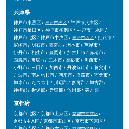
兵庫県
神戸市東灘区
神戸市灘区
神戸市兵庫区
神戸市長田区
神戸市須磨区
神戸市垂水区
神戸市北区
神戸市中央区
神戸市西区
姫路市
尼崎市
明石市
西宮市
洲本市
芦屋市
伊丹市
相生市
豊岡市
加古川市
赤穂市
西脇市
宝塚市
三木市
高砂市
川西市
小野市
三田市
加西市
丹波篠山市
養父市
丹波市
南あわじ市
朝来市
淡路市
宍粟市
加東市
たつの市
川辺郡
多可郡
加古郡
神崎郡
揖保郡
赤穂郡
佐用郡
美方郡
京都府
京都市北区
京都市上京区
京都市左京区
京都市中京区
京都市東山区
京都市下京区
京都市南区
京都市右京区
京都市伏見区