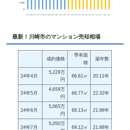
最新！川崎市のマンション売却相場
専有面
成約価格
築年数
積
5,229万
24年4月
66.61㎡
20.11年
円
4,659万
24年5月
66.77㎡
22.32年
円
5,065万
24年6月
68.13㎡
21.98年
円
5,050万
24年7月
69.12㎡
21.88年