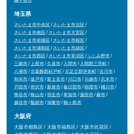
鎌ヶ谷市
埼玉県
さいたま市中央区
さいたま市北区
さいたま市南区
さいたま市大宮区
さいたま市岩槻区
さいたま市桜区
さいたま市浦和区
さいたま市緑区
さいたま市西区
さいたま市見沼区
ふじみ野市
三郷市
上尾市
久喜市
入間市
入間郡三芳町
八潮市
北葛飾郡杉戸町
北足立郡伊奈町
吉川市
和光市
坂戸市
富士見市
川口市
川越市
志木市
戸田市
所沢市
新座市
春日部市
朝霞市
桶川市
熊谷市
狭山市
羽生市
草加市
蓮田市
蕨市
越谷市
飯能市
鴻巣市
鶴ヶ島市
大阪府
大阪市都島区
大阪市福島区
大阪市此花区