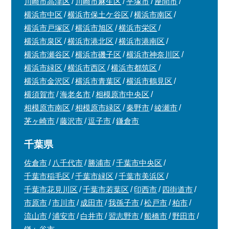
川崎市高津区
川崎市麻生区
平塚市
座間市
横浜市中区
横浜市保土ケ谷区
横浜市南区
横浜市戸塚区
横浜市旭区
横浜市栄区
横浜市泉区
横浜市港北区
横浜市港南区
横浜市瀬谷区
横浜市磯子区
横浜市神奈川区
横浜市緑区
横浜市西区
横浜市都筑区
横浜市金沢区
横浜市青葉区
横浜市鶴見区
横須賀市
海老名市
相模原市中央区
相模原市南区
相模原市緑区
秦野市
綾瀬市
茅ヶ崎市
藤沢市
逗子市
鎌倉市
千葉県
佐倉市
八千代市
勝浦市
千葉市中央区
千葉市稲毛区
千葉市緑区
千葉市美浜区
千葉市花見川区
千葉市若葉区
印西市
四街道市
市原市
市川市
成田市
我孫子市
松戸市
柏市
流山市
浦安市
白井市
習志野市
船橋市
野田市