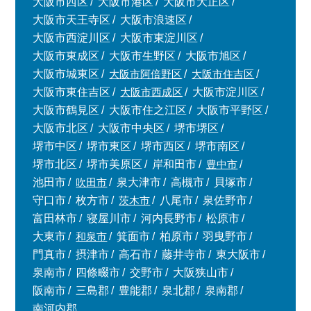
大阪市西区
大阪市港区
大阪市大正区
大阪市天王寺区
大阪市浪速区
大阪市西淀川区
大阪市東淀川区
大阪市東成区
大阪市生野区
大阪市旭区
大阪市城東区
大阪市阿倍野区
大阪市住吉区
大阪市東住吉区
大阪市西成区
大阪市淀川区
大阪市鶴見区
大阪市住之江区
大阪市平野区
大阪市北区
大阪市中央区
堺市堺区
堺市中区
堺市東区
堺市西区
堺市南区
堺市北区
堺市美原区
岸和田市
豊中市
池田市
吹田市
泉大津市
高槻市
貝塚市
守口市
枚方市
茨木市
八尾市
泉佐野市
富田林市
寝屋川市
河内長野市
松原市
大東市
和泉市
箕面市
柏原市
羽曳野市
門真市
摂津市
高石市
藤井寺市
東大阪市
泉南市
四條畷市
交野市
大阪狭山市
阪南市
三島郡
豊能郡
泉北郡
泉南郡
南河内郡