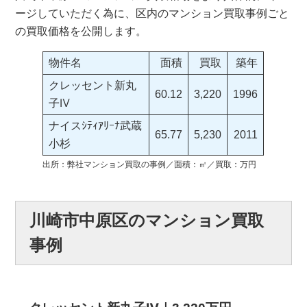
ージしていただく為に、区内のマンション買取事例ごと
の買取価格を公開します。
物件名
面積
買取
築年
クレッセント新丸
60.12
3,220
1996
子Ⅳ
ナイスｼﾃｨｱﾘｰﾅ武蔵
65.77
5,230
2011
小杉
出所：弊社マンション買取の事例／面積：㎡／買取：万円
川崎市中原区のマンション買取
事例