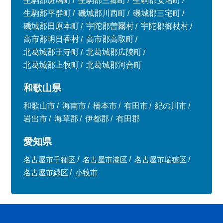
生駒郡斑鳩町
生駒郡三郷町
生駒郡安堵町
生駒郡平群町
磯城郡川西町
磯城郡三宅町
磯城郡田原本町
宇陀郡曽爾村
宇陀郡御杖村
高市郡明日香村
高市郡高取町
北葛城郡王寺町
北葛城郡広陵町
北葛城郡上牧町
北葛城郡河合町
和歌山県
和歌山市
海南市
橋本市
有田市
紀の川市
岩出市
海草郡
伊都郡
有田郡
愛知県
名古屋市千種区
名古屋市港区
名古屋市瑞穂区
名古屋市緑区
小牧市