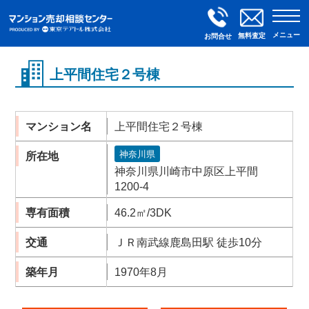
メニュー
無料査定
お問合せ
上平間住宅２号棟
マンション名
上平間住宅２号棟
神奈川県
所在地
神奈川県川崎市中原区上平間
1200-4
専有面積
46.2㎡/3DK
交通
ＪＲ南武線鹿島田駅 徒歩10分
築年月
1970年8月