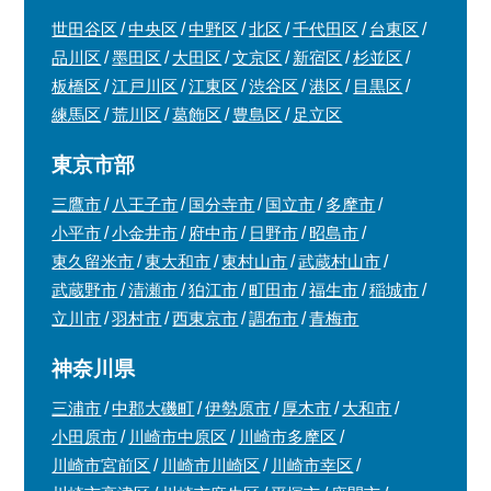
世田谷区
中央区
中野区
北区
千代田区
台東区
品川区
墨田区
大田区
文京区
新宿区
杉並区
板橋区
江戸川区
江東区
渋谷区
港区
目黒区
練馬区
荒川区
葛飾区
豊島区
足立区
東京市部
三鷹市
八王子市
国分寺市
国立市
多摩市
小平市
小金井市
府中市
日野市
昭島市
東久留米市
東大和市
東村山市
武蔵村山市
武蔵野市
清瀬市
狛江市
町田市
福生市
稲城市
立川市
羽村市
西東京市
調布市
青梅市
神奈川県
三浦市
中郡大磯町
伊勢原市
厚木市
大和市
小田原市
川崎市中原区
川崎市多摩区
川崎市宮前区
川崎市川崎区
川崎市幸区