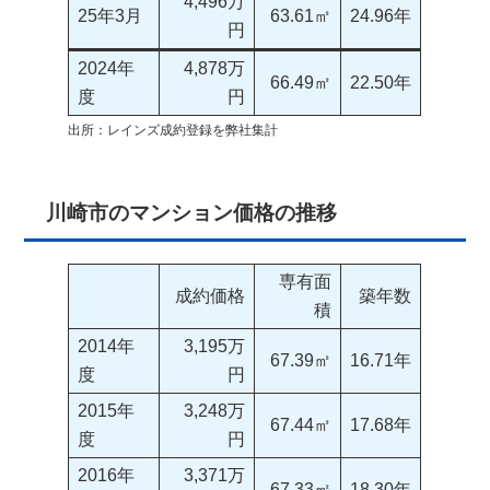
4,496万
25年3月
63.61㎡
24.96年
円
2024年
4,878万
66.49㎡
22.50年
度
円
出所：レインズ成約登録を弊社集計
川崎市のマンション価格の推移
専有面
成約価格
築年数
積
2014年
3,195万
67.39㎡
16.71年
度
円
2015年
3,248万
67.44㎡
17.68年
度
円
2016年
3,371万
67.33㎡
18.30年