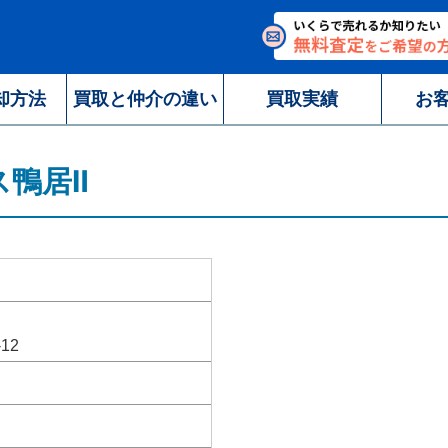
却方法
買取と仲介の違い
買取実績
お
ス鴨居Ⅱ
12