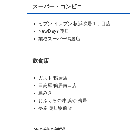
スーパー・コンビニ
セブン-イレブン 横浜鴨居１丁目店
NewDays 鴨居
業務スーパー鴨居店
飲食店
ガスト 鴨居店
日高屋 鴨居南口店
鳥みき
おふくろの味 浜や 鴨居
夢庵 鴨居駅前店