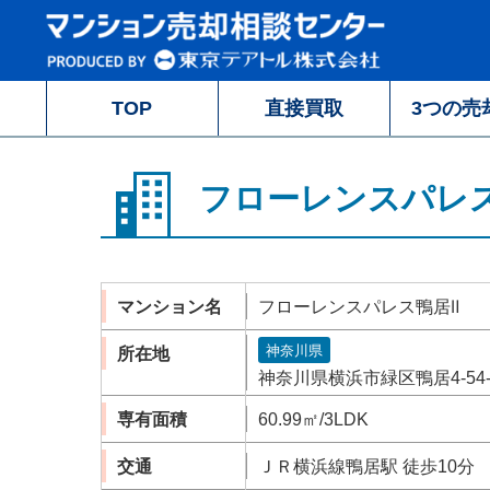
TOP
直接買取
3つの売
フローレンスパレ
マンション名
フローレンスパレス鴨居Ⅱ
神奈川県
所在地
神奈川県横浜市緑区鴨居4-54-
専有面積
60.99㎡/3LDK
交通
ＪＲ横浜線鴨居駅 徒歩10分