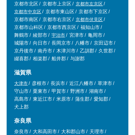
京都市北区
京都市上京区
京都市左京区
京都市中京区
京都市東山区
京都市下京区
京都市南区
京都市右京区
京都市伏見区
京都市山科区
京都市西京区
福知山市
舞鶴市
綾部市
宇治市
宮津市
亀岡市
城陽市
向日市
長岡京市
八幡市
京田辺市
京丹後市
南丹市
木津川市
乙訓郡
久世郡
綴喜郡
相楽郡
船井郡
与謝郡
滋賀県
大津市
彦根市
長浜市
近江八幡市
草津市
守山市
栗東市
甲賀市
野洲市
湖南市
高島市
東近江市
米原市
蒲生郡
愛知郡
犬上郡
奈良県
奈良市
大和高田市
大和郡山市
天理市