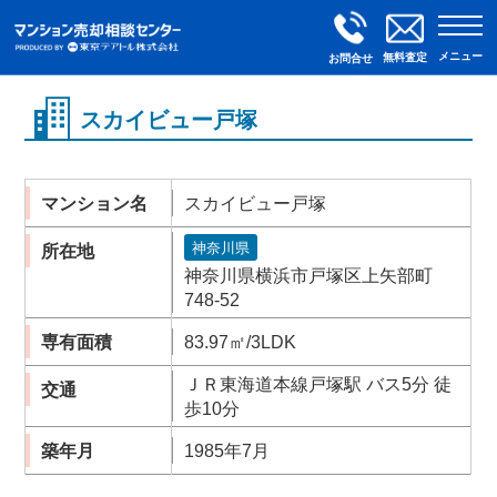
メニュー
無料査定
お問合せ
スカイビュー戸塚
マンション名
スカイビュー戸塚
神奈川県
所在地
神奈川県横浜市戸塚区上矢部町
748-52
専有面積
83.97㎡/3LDK
ＪＲ東海道本線戸塚駅 バス5分 徒
交通
歩10分
築年月
1985年7月