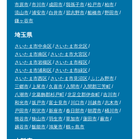
市原市
市川市
成田市
我孫子市
松戸市
柏市
流山市
浦安市
白井市
習志野市
船橋市
野田市
鎌ヶ谷市
埼玉県
さいたま市中央区
さいたま市北区
さいたま市南区
さいたま市大宮区
さいたま市岩槻区
さいたま市桜区
さいたま市浦和区
さいたま市緑区
さいたま市西区
さいたま市見沼区
ふじみ野市
三郷市
上尾市
久喜市
入間市
入間郡三芳町
八潮市
北葛飾郡杉戸町
北足立郡伊奈町
吉川市
和光市
坂戸市
富士見市
川口市
川越市
志木市
戸田市
所沢市
新座市
春日部市
朝霞市
桶川市
熊谷市
狭山市
羽生市
草加市
蓮田市
蕨市
越谷市
飯能市
鴻巣市
鶴ヶ島市