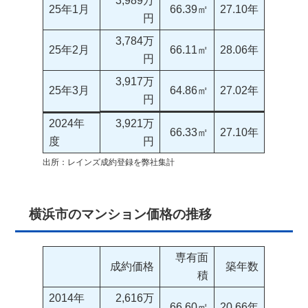
3,989万
25年1月
66.39㎡
27.10年
円
3,784万
25年2月
66.11㎡
28.06年
円
3,917万
25年3月
64.86㎡
27.02年
円
2024年
3,921万
66.33㎡
27.10年
度
円
出所：レインズ成約登録を弊社集計
横浜市のマンション価格の推移
専有面
成約価格
築年数
積
2014年
2,616万
66.60㎡
20.66年