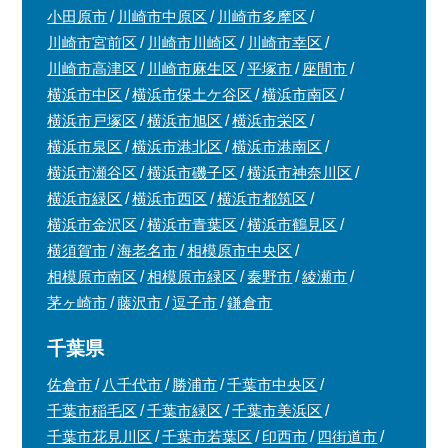
小田原市
川崎市中原区
川崎市多摩区
川崎市宮前区
川崎市川崎区
川崎市幸区
川崎市高津区
川崎市麻生区
平塚市
座間市
横浜市中区
横浜市保土ケ谷区
横浜市南区
横浜市戸塚区
横浜市旭区
横浜市栄区
横浜市泉区
横浜市港北区
横浜市港南区
横浜市瀬谷区
横浜市磯子区
横浜市神奈川区
横浜市緑区
横浜市西区
横浜市都筑区
横浜市金沢区
横浜市青葉区
横浜市鶴見区
横須賀市
海老名市
相模原市中央区
相模原市南区
相模原市緑区
秦野市
綾瀬市
茅ヶ崎市
藤沢市
逗子市
鎌倉市
千葉県
佐倉市
八千代市
勝浦市
千葉市中央区
千葉市稲毛区
千葉市緑区
千葉市美浜区
千葉市花見川区
千葉市若葉区
印西市
四街道市