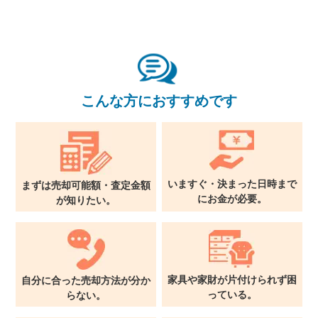
×
無料査定・売却相談
こんな方におすすめです
10時～18時/水曜日定休
東京本社
0120-900-881
いますぐ・決まった日時まで
まずは売却可能額・査定金額
に
お金が必要。
が
知りたい。
関西支社
0120-711-018
家具や家財が片付けられず
困
自分に合った売却方法が
分か
っている。
らない。