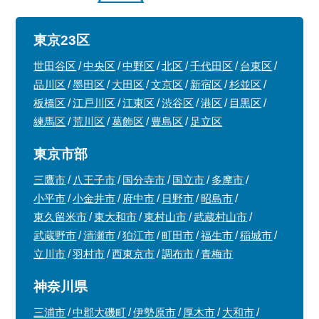
東京23区
世田谷区
中央区
中野区
北区
千代田区
台東区
品川区
墨田区
大田区
文京区
新宿区
杉並区
板橋区
江戸川区
江東区
渋谷区
港区
目黒区
練馬区
荒川区
葛飾区
豊島区
足立区
東京市部
三鷹市
八王子市
国分寺市
国立市
多摩市
小平市
小金井市
府中市
日野市
昭島市
東久留米市
東大和市
東村山市
武蔵村山市
武蔵野市
清瀬市
狛江市
町田市
福生市
稲城市
立川市
羽村市
西東京市
調布市
青梅市
神奈川県
三浦市
中郡大磯町
伊勢原市
厚木市
大和市