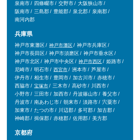
泉南市
四條畷市
交野市
大阪狭山市
阪南市
三島郡
豊能郡
泉北郡
泉南郡
南河内郡
兵庫県
神戸市東灘区
神戸市灘区
神戸市兵庫区
神戸市長田区
神戸市須磨区
神戸市垂水区
神戸市北区
神戸市中央区
神戸市西区
姫路市
尼崎市
明石市
西宮市
洲本市
芦屋市
伊丹市
相生市
豊岡市
加古川市
赤穂市
西脇市
宝塚市
三木市
高砂市
川西市
小野市
三田市
加西市
丹波篠山市
養父市
丹波市
南あわじ市
朝来市
淡路市
宍粟市
加東市
たつの市
川辺郡
多可郡
加古郡
神崎郡
揖保郡
赤穂郡
佐用郡
美方郡
京都府