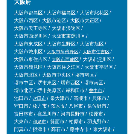
大阪府
大阪市都島区
大阪市福島区
大阪市此花区
大阪市西区
大阪市港区
大阪市大正区
大阪市天王寺区
大阪市浪速区
大阪市西淀川区
大阪市東淀川区
大阪市東成区
大阪市生野区
大阪市旭区
大阪市城東区
大阪市阿倍野区
大阪市住吉区
大阪市東住吉区
大阪市西成区
大阪市淀川区
大阪市鶴見区
大阪市住之江区
大阪市平野区
大阪市北区
大阪市中央区
堺市堺区
堺市中区
堺市東区
堺市西区
堺市南区
堺市北区
堺市美原区
岸和田市
豊中市
池田市
吹田市
泉大津市
高槻市
貝塚市
守口市
枚方市
茨木市
八尾市
泉佐野市
富田林市
寝屋川市
河内長野市
松原市
大東市
和泉市
箕面市
柏原市
羽曳野市
門真市
摂津市
高石市
藤井寺市
東大阪市