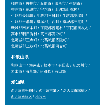
橿原市
桜井市
五條市
御所市
生駒市
香芝市
葛城市
宇陀市
山辺郡山添村
生駒郡斑鳩町
生駒郡三郷町
生駒郡安堵町
生駒郡平群町
磯城郡川西町
磯城郡三宅町
磯城郡田原本町
宇陀郡曽爾村
宇陀郡御杖村
高市郡明日香村
高市郡高取町
北葛城郡王寺町
北葛城郡広陵町
北葛城郡上牧町
北葛城郡河合町
和歌山県
和歌山市
海南市
橋本市
有田市
紀の川市
岩出市
海草郡
伊都郡
有田郡
愛知県
名古屋市千種区
名古屋市港区
名古屋市瑞穂区
名古屋市緑区
小牧市