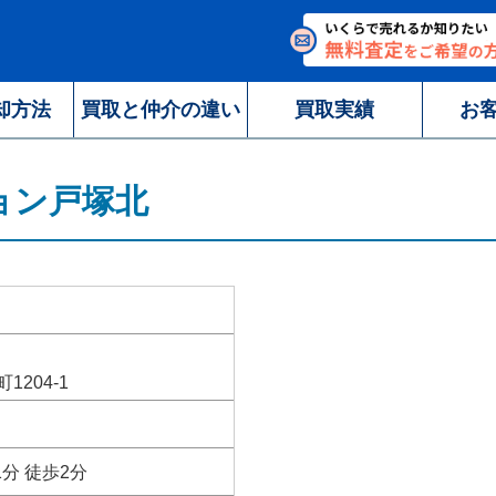
却方法
買取と仲介の違い
買取実績
お
ョン戸塚北
204-1
分 徒歩2分