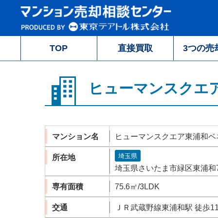
TOP
直接買取
3つの売
ヒューマンスクエ
マンション名
ヒューマンスクエア東浦和ベ
埼玉県
所在地
埼玉県さいたま市緑区東浦和7-2
専有面積
75.6㎡/3LDK
交通
ＪＲ武蔵野線東浦和駅 徒歩1