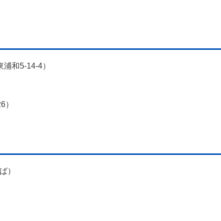
和5-14-4）
）
6）
そば）