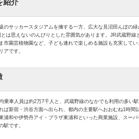
を紹介
級のサッカースタジアムを擁する一方、広大な見沼田んぼの緑
m圏とは思えないのんびりとした雰囲気があります。JR武蔵野
ま市園芸植物園など、子ども連れで楽しめる施設も充実してい
リアです。
徴
日平均乗車人員は約2万7千人と、武蔵野線のなかでも利用の多
れば新宿・渋谷方面へ出られ、都内の主要駅へおおむね1時間
東浦和や伊勢丹アイ・プラザ東浦和といった商業施設、スーパ
の駅です。