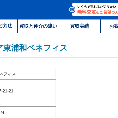
却方法
買取と仲介の違い
買取実績
お
ア東浦和ベネフィス
ネフィス
1-21
1分