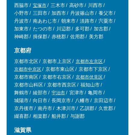
西脇市
宝塚市
三木市
高砂市
川西市
小野市
三田市
加西市
丹波篠山市
養父市
丹波市
南あわじ市
朝来市
淡路市
宍粟市
加東市
たつの市
川辺郡
多可郡
加古郡
神崎郡
揖保郡
赤穂郡
佐用郡
美方郡
京都府
京都市北区
京都市上京区
京都市左京区
京都市中京区
京都市東山区
京都市下京区
京都市南区
京都市右京区
京都市伏見区
京都市山科区
京都市西京区
福知山市
舞鶴市
綾部市
宇治市
宮津市
亀岡市
城陽市
向日市
長岡京市
八幡市
京田辺市
京丹後市
南丹市
木津川市
乙訓郡
久世郡
綴喜郡
相楽郡
船井郡
与謝郡
滋賀県