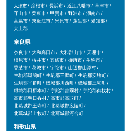
大津市
彦根市
長浜市
近江八幡市
草津市
守山市
栗東市
甲賀市
野洲市
湖南市
高島市
東近江市
米原市
蒲生郡
愛知郡
犬上郡
奈良県
奈良市
大和高田市
大和郡山市
天理市
橿原市
桜井市
五條市
御所市
生駒市
香芝市
葛城市
宇陀市
山辺郡山添村
生駒郡斑鳩町
生駒郡三郷町
生駒郡安堵町
生駒郡平群町
磯城郡川西町
磯城郡三宅町
磯城郡田原本町
宇陀郡曽爾村
宇陀郡御杖村
高市郡明日香村
高市郡高取町
北葛城郡王寺町
北葛城郡広陵町
北葛城郡上牧町
北葛城郡河合町
和歌山県