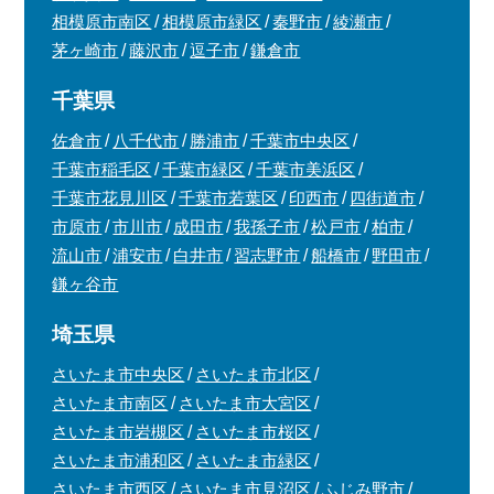
相模原市南区
相模原市緑区
秦野市
綾瀬市
茅ヶ崎市
藤沢市
逗子市
鎌倉市
千葉県
佐倉市
八千代市
勝浦市
千葉市中央区
千葉市稲毛区
千葉市緑区
千葉市美浜区
千葉市花見川区
千葉市若葉区
印西市
四街道市
市原市
市川市
成田市
我孫子市
松戸市
柏市
流山市
浦安市
白井市
習志野市
船橋市
野田市
鎌ヶ谷市
埼玉県
さいたま市中央区
さいたま市北区
さいたま市南区
さいたま市大宮区
さいたま市岩槻区
さいたま市桜区
さいたま市浦和区
さいたま市緑区
さいたま市西区
さいたま市見沼区
ふじみ野市