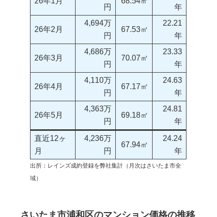
26年1月
68.54㎡
円
年
4,694万
22.21
26年2月
67.53㎡
円
年
4,686万
23.33
26年3月
70.07㎡
円
年
4,110万
24.63
26年4月
67.17㎡
円
年
4,363万
24.81
26年5月
69.18㎡
円
年
直近12ヶ
4,236万
24.24
67.94㎡
月
円
年
出所：レインズ成約登録を弊社集計（月次はさいたま市全
域）
さいたま市浦和区のマンション価格の推移