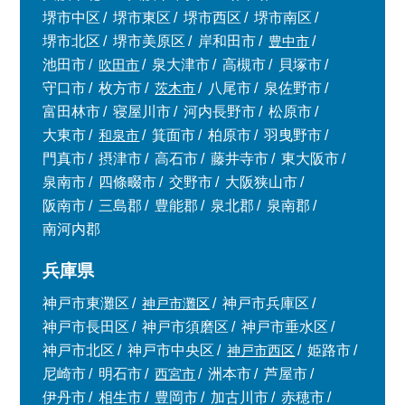
堺市中区
堺市東区
堺市西区
堺市南区
堺市北区
堺市美原区
岸和田市
豊中市
池田市
吹田市
泉大津市
高槻市
貝塚市
守口市
枚方市
茨木市
八尾市
泉佐野市
富田林市
寝屋川市
河内長野市
松原市
大東市
和泉市
箕面市
柏原市
羽曳野市
門真市
摂津市
高石市
藤井寺市
東大阪市
泉南市
四條畷市
交野市
大阪狭山市
阪南市
三島郡
豊能郡
泉北郡
泉南郡
南河内郡
兵庫県
神戸市東灘区
神戸市灘区
神戸市兵庫区
神戸市長田区
神戸市須磨区
神戸市垂水区
神戸市北区
神戸市中央区
神戸市西区
姫路市
尼崎市
明石市
西宮市
洲本市
芦屋市
伊丹市
相生市
豊岡市
加古川市
赤穂市