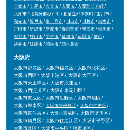
三郷市
上尾市
久喜市
入間市
入間郡三芳町
八潮市
北葛飾郡杉戸町
北足立郡伊奈町
吉川市
和光市
坂戸市
富士見市
川口市
川越市
志木市
戸田市
所沢市
新座市
春日部市
朝霞市
桶川市
熊谷市
狭山市
羽生市
草加市
蓮田市
蕨市
越谷市
飯能市
鴻巣市
鶴ヶ島市
大阪府
大阪市都島区
大阪市福島区
大阪市此花区
大阪市西区
大阪市港区
大阪市大正区
大阪市天王寺区
大阪市浪速区
大阪市西淀川区
大阪市東淀川区
大阪市東成区
大阪市生野区
大阪市旭区
大阪市城東区
大阪市阿倍野区
大阪市住吉区
大阪市東住吉区
大阪市西成区
大阪市淀川区
大阪市鶴見区
大阪市住之江区
大阪市平野区
大阪市北区
大阪市中央区
堺市堺区