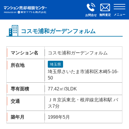
メニュー
無料査定
お問合せ
コスモ浦和ガーデンフォルム
マンション名
コスモ浦和ガーデンフォルム
埼玉県
所在地
埼玉県さいたま市浦和区木崎5-16-
50
専有面積
77.42㎡/3LDK
ＪＲ京浜東北・根岸線北浦和駅 バ
交通
ス7分
築年月
1998年5月