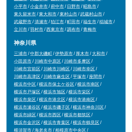
小平市
小金井市
府中市
日野市
昭島市
東久留米市
東大和市
東村山市
武蔵村山市
武蔵野市
清瀬市
狛江市
町田市
福生市
稲城市
立川市
羽村市
西東京市
調布市
青梅市
神奈川県
三浦市
中郡大磯町
伊勢原市
厚木市
大和市
小田原市
川崎市中原区
川崎市多摩区
川崎市宮前区
川崎市川崎区
川崎市幸区
川崎市高津区
川崎市麻生区
平塚市
座間市
横浜市中区
横浜市保土ケ谷区
横浜市南区
横浜市戸塚区
横浜市旭区
横浜市栄区
横浜市泉区
横浜市港北区
横浜市港南区
横浜市瀬谷区
横浜市磯子区
横浜市神奈川区
横浜市緑区
横浜市西区
横浜市都筑区
横浜市金沢区
横浜市青葉区
横浜市鶴見区
横須賀市
海老名市
相模原市中央区