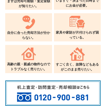
いますぐ・決まった日時まで
まずは売却可能額・査定金額
に
お金が必要。
が
知りたい。
家具や家財が片付けられず
困
自分に合った売却方法が
分か
っている。
らない。
高齢の親・親戚の物件なので
すごく古く、故障などもある
トラブルなく売りたい。
が
このまま売りたい。