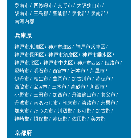
泉南市
四條畷市
交野市
大阪狭山市
阪南市
三島郡
豊能郡
泉北郡
泉南郡
南河内郡
兵庫県
神戸市東灘区
神戸市灘区
神戸市兵庫区
神戸市長田区
神戸市須磨区
神戸市垂水区
神戸市北区
神戸市中央区
神戸市西区
姫路市
尼崎市
明石市
西宮市
洲本市
芦屋市
伊丹市
相生市
豊岡市
加古川市
赤穂市
西脇市
宝塚市
三木市
高砂市
川西市
小野市
三田市
加西市
丹波篠山市
養父市
丹波市
南あわじ市
朝来市
淡路市
宍粟市
加東市
たつの市
川辺郡
多可郡
加古郡
神崎郡
揖保郡
赤穂郡
佐用郡
美方郡
京都府