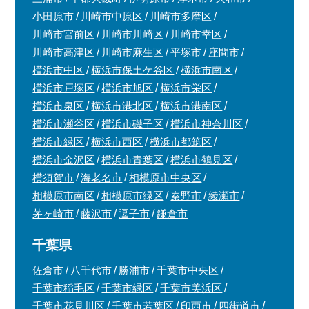
小田原市
川崎市中原区
川崎市多摩区
川崎市宮前区
川崎市川崎区
川崎市幸区
川崎市高津区
川崎市麻生区
平塚市
座間市
横浜市中区
横浜市保土ケ谷区
横浜市南区
横浜市戸塚区
横浜市旭区
横浜市栄区
横浜市泉区
横浜市港北区
横浜市港南区
横浜市瀬谷区
横浜市磯子区
横浜市神奈川区
横浜市緑区
横浜市西区
横浜市都筑区
横浜市金沢区
横浜市青葉区
横浜市鶴見区
横須賀市
海老名市
相模原市中央区
相模原市南区
相模原市緑区
秦野市
綾瀬市
茅ヶ崎市
藤沢市
逗子市
鎌倉市
千葉県
佐倉市
八千代市
勝浦市
千葉市中央区
千葉市稲毛区
千葉市緑区
千葉市美浜区
千葉市花見川区
千葉市若葉区
印西市
四街道市