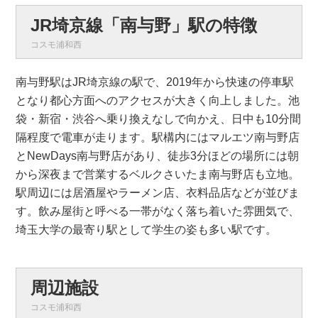
JR埼京線「南与野」駅の特徴
コスモ浦和西
南与野駅はJR埼京線の駅で、2019年から快速の停車駅
となり都心方面へのアクセスが大きく向上しました。池
袋・新宿・渋谷へ乗り換えなしで向かえ、日中も10分間
隔程度で電車が走ります。駅構内にはマルエツ南与野店
とNewDays南与野店があり、徒歩3分ほどの場所には朝
から深夜まで営業するベルクさいたま南与野店も立地。
駅周辺には居酒屋やラーメン店、衣料品店などが並びま
す。飲み屋街と呼べる一帯がなく落ち着いた雰囲気で、
埼玉大学の最寄り駅として学生の姿も多い駅です。
周辺施設
コスモ浦和西