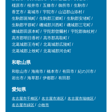
橿原市
桜井市
五條市
御所市
生駒市
香芝市
葛城市
宇陀市
山辺郡山添村
生駒郡斑鳩町
生駒郡三郷町
生駒郡安堵町
生駒郡平群町
磯城郡川西町
磯城郡三宅町
磯城郡田原本町
宇陀郡曽爾村
宇陀郡御杖村
高市郡明日香村
高市郡高取町
北葛城郡王寺町
北葛城郡広陵町
北葛城郡上牧町
北葛城郡河合町
和歌山県
和歌山市
海南市
橋本市
有田市
紀の川市
岩出市
海草郡
伊都郡
有田郡
愛知県
名古屋市千種区
名古屋市港区
名古屋市瑞穂区
名古屋市緑区
小牧市