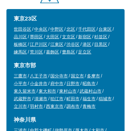
東京23区
世田谷区
中央区
中野区
北区
千代田区
台東区
品川区
墨田区
大田区
文京区
新宿区
杉並区
板橋区
江戸川区
江東区
渋谷区
港区
目黒区
練馬区
荒川区
葛飾区
豊島区
足立区
東京市部
三鷹市
八王子市
国分寺市
国立市
多摩市
小平市
小金井市
府中市
日野市
昭島市
東久留米市
東大和市
東村山市
武蔵村山市
武蔵野市
清瀬市
狛江市
町田市
福生市
稲城市
立川市
羽村市
西東京市
調布市
青梅市
神奈川県
三浦市
中郡大磯町
伊勢原市
厚木市
大和市