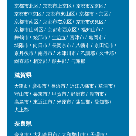
京都市北区
京都市上京区
京都市左京区
京都市中京区
京都市東山区
京都市下京区
京都市南区
京都市右京区
京都市伏見区
京都市山科区
京都市西京区
福知山市
舞鶴市
綾部市
宇治市
宮津市
亀岡市
城陽市
向日市
長岡京市
八幡市
京田辺市
京丹後市
南丹市
木津川市
乙訓郡
久世郡
綴喜郡
相楽郡
船井郡
与謝郡
滋賀県
大津市
彦根市
長浜市
近江八幡市
草津市
守山市
栗東市
甲賀市
野洲市
湖南市
高島市
東近江市
米原市
蒲生郡
愛知郡
犬上郡
奈良県
奈良市
大和高田市
大和郡山市
天理市