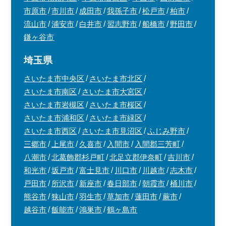
市原市
市川市
成田市
我孫子市
松戸市
柏市
流山市
浦安市
白井市
習志野市
船橋市
野田市
鎌ヶ谷市
埼玉県
さいたま市中央区
さいたま市北区
さいたま市南区
さいたま市大宮区
さいたま市岩槻区
さいたま市桜区
さいたま市浦和区
さいたま市緑区
さいたま市西区
さいたま市見沼区
ふじみ野市
三郷市
上尾市
久喜市
入間市
入間郡三芳町
八潮市
北葛飾郡杉戸町
北足立郡伊奈町
吉川市
和光市
坂戸市
富士見市
川口市
川越市
志木市
戸田市
所沢市
新座市
春日部市
朝霞市
桶川市
熊谷市
狭山市
羽生市
草加市
蓮田市
蕨市
越谷市
飯能市
鴻巣市
鶴ヶ島市