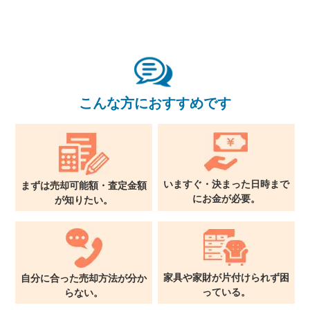
関西支社
0120-711-018
こんな方におすすめです
いますぐ・決まった日時まで
まずは売却可能額・査定金額
に
お金が必要。
が
知りたい。
家具や家財が片付けられず
困
自分に合った売却方法が
分か
っている。
らない。