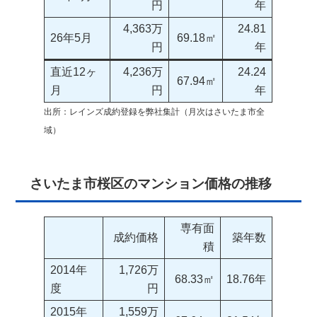
円
年
4,363万
24.81
26年5月
69.18㎡
円
年
直近12ヶ
4,236万
24.24
67.94㎡
月
円
年
出所：レインズ成約登録を弊社集計（月次はさいたま市全
域）
さいたま市桜区のマンション価格の推移
専有面
成約価格
築年数
積
2014年
1,726万
68.33㎡
18.76年
度
円
2015年
1,559万