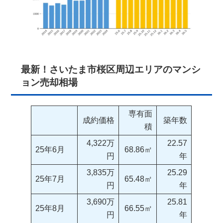
最新！さいたま市桜区周辺エリアのマンシ
ョン売却相場
専有面
成約価格
築年数
積
4,322万
22.57
25年6月
68.86㎡
円
年
3,835万
25.29
25年7月
65.48㎡
円
年
3,690万
25.81
25年8月
66.55㎡
円
年