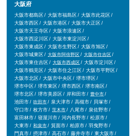
大阪府
大阪市都島区
大阪市福島区
大阪市此花区
大阪市西区
大阪市港区
大阪市大正区
大阪市天王寺区
大阪市浪速区
大阪市西淀川区
大阪市東淀川区
大阪市東成区
大阪市生野区
大阪市旭区
大阪市城東区
大阪市阿倍野区
大阪市住吉区
大阪市東住吉区
大阪市西成区
大阪市淀川区
大阪市鶴見区
大阪市住之江区
大阪市平野区
大阪市北区
大阪市中央区
堺市堺区
堺市中区
堺市東区
堺市西区
堺市南区
堺市北区
堺市美原区
岸和田市
豊中市
池田市
吹田市
泉大津市
高槻市
貝塚市
守口市
枚方市
茨木市
八尾市
泉佐野市
富田林市
寝屋川市
河内長野市
松原市
大東市
和泉市
箕面市
柏原市
羽曳野市
門真市
摂津市
高石市
藤井寺市
東大阪市