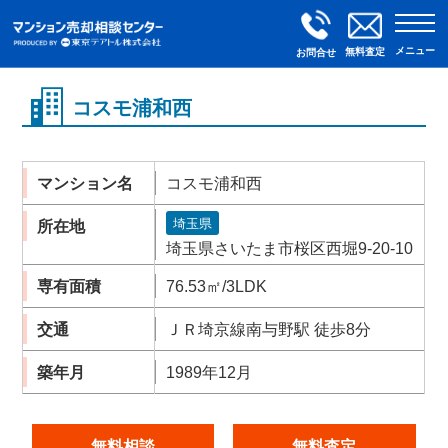
メニュー
無料査定
お問合せ
コスモ浦和西
マンション名
コスモ浦和西
埼玉県
所在地
埼玉県さいたま市桜区西堀9-20-10
専有面積
76.53㎡/3LDK
交通
ＪＲ埼京線南与野駅 徒歩8分
築年月
1989年12月
無料相談
無料査定