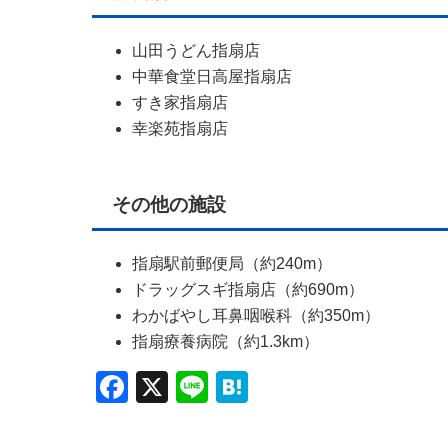
山田うどん指扇店
中華食堂日高屋指扇店
すき家指扇店
幸楽苑指扇店
その他の施設
指扇駅前郵便局（約240m）
ドラッグスギ指扇店（約690m）
わかばやし耳鼻咽喉科（約350m）
指扇療養病院（約1.3km）
Facebook
X
Line
Hatena