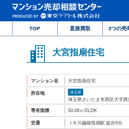
TOP
直接買取
3つの売
大宮指扇住宅
マンション名
大宮指扇住宅
埼玉県
所在地
埼玉県さいたま市西区大字西遊馬
専有面積
50.08㎡/2LDK
交通
ＪＲ川越線指扇駅 徒歩5分