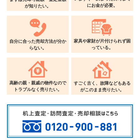
に
お金が必要。
が
知りたい。
家具や家財が片付けられず
困
自分に合った売却方法が
分か
っている。
らない。
高齢の親・親戚の物件なので
すごく古く、故障などもある
トラブルなく売りたい。
が
このまま売りたい。