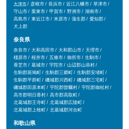
大津市
彦根市
長浜市
近江八幡市
草津市
守山市
栗東市
甲賀市
野洲市
湖南市
高島市
東近江市
米原市
蒲生郡
愛知郡
犬上郡
奈良県
奈良市
大和高田市
大和郡山市
天理市
橿原市
桜井市
五條市
御所市
生駒市
香芝市
葛城市
宇陀市
山辺郡山添村
生駒郡斑鳩町
生駒郡三郷町
生駒郡安堵町
生駒郡平群町
磯城郡川西町
磯城郡三宅町
磯城郡田原本町
宇陀郡曽爾村
宇陀郡御杖村
高市郡明日香村
高市郡高取町
北葛城郡王寺町
北葛城郡広陵町
北葛城郡上牧町
北葛城郡河合町
和歌山県