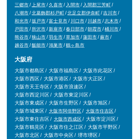
三郷市
上尾市
久喜市
入間市
入間郡三芳町
八潮市
北葛飾郡杉戸町
北足立郡伊奈町
吉川市
和光市
坂戸市
富士見市
川口市
川越市
志木市
戸田市
所沢市
新座市
春日部市
朝霞市
桶川市
熊谷市
狭山市
羽生市
草加市
蓮田市
蕨市
越谷市
飯能市
鴻巣市
鶴ヶ島市
大阪府
大阪市都島区
大阪市福島区
大阪市此花区
大阪市西区
大阪市港区
大阪市大正区
大阪市天王寺区
大阪市浪速区
大阪市西淀川区
大阪市東淀川区
大阪市東成区
大阪市生野区
大阪市旭区
大阪市城東区
大阪市阿倍野区
大阪市住吉区
大阪市東住吉区
大阪市西成区
大阪市淀川区
大阪市鶴見区
大阪市住之江区
大阪市平野区
大阪市北区
大阪市中央区
堺市堺区