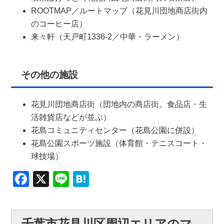
ROOTMAP／ルートマップ（花見川団地商店街内
のコーヒー店）
来々軒（天戸町1336-2／中華・ラーメン）
その他の施設
花見川団地商店街（団地内の商店街。食品店・生
活雑貨店などが並ぶ）
花島コミュニティセンター（花島公園に併設）
花島公園スポーツ施設（体育館・テニスコート・
球技場）
Facebook
X
Line
Hatena
千葉市花見川区周辺エリアのマ