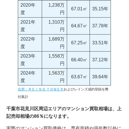
2020年
1,238万
67.01㎡
35.15年
度
円
2021年
1,310万
64.67㎡
37.78年
度
円
2022年
1,689万
67.25㎡
33.51年
度
円
2023年
1,558万
66.40㎡
37.12年
度
円
2024年
1,563万
63.67㎡
39.64年
度
円
出所：ＲＥＩＮＳ ＴＯＷＥＲ
およびレインズ成約登録を弊
社集計
千葉市花見川区周辺エリアのマンション買取相場は、上
記売却相場の86％になります。
実際のマンション買取価格は、専有面積や築年数以外に