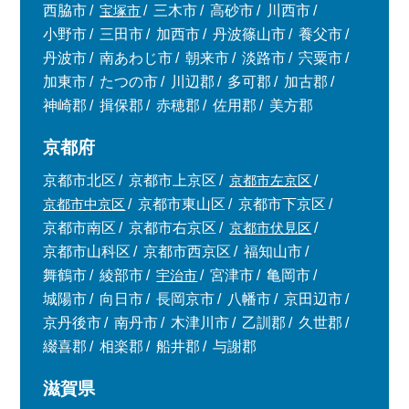
西脇市
宝塚市
三木市
高砂市
川西市
小野市
三田市
加西市
丹波篠山市
養父市
丹波市
南あわじ市
朝来市
淡路市
宍粟市
加東市
たつの市
川辺郡
多可郡
加古郡
神崎郡
揖保郡
赤穂郡
佐用郡
美方郡
京都府
京都市北区
京都市上京区
京都市左京区
京都市中京区
京都市東山区
京都市下京区
京都市南区
京都市右京区
京都市伏見区
京都市山科区
京都市西京区
福知山市
舞鶴市
綾部市
宇治市
宮津市
亀岡市
城陽市
向日市
長岡京市
八幡市
京田辺市
京丹後市
南丹市
木津川市
乙訓郡
久世郡
綴喜郡
相楽郡
船井郡
与謝郡
滋賀県