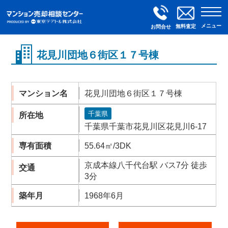
メニュー
無料査定
お問合せ
花見川団地６街区１７号棟
マンション名
花見川団地６街区１７号棟
千葉県
所在地
千葉県千葉市花見川区花見川6-17
専有面積
55.64㎡/3DK
京成本線八千代台駅 バス7分 徒歩
交通
3分
築年月
1968年6月