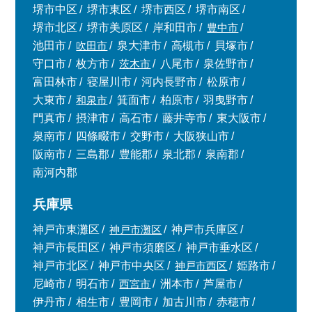
堺市中区
堺市東区
堺市西区
堺市南区
堺市北区
堺市美原区
岸和田市
豊中市
池田市
吹田市
泉大津市
高槻市
貝塚市
守口市
枚方市
茨木市
八尾市
泉佐野市
富田林市
寝屋川市
河内長野市
松原市
大東市
和泉市
箕面市
柏原市
羽曳野市
門真市
摂津市
高石市
藤井寺市
東大阪市
泉南市
四條畷市
交野市
大阪狭山市
阪南市
三島郡
豊能郡
泉北郡
泉南郡
南河内郡
兵庫県
神戸市東灘区
神戸市灘区
神戸市兵庫区
神戸市長田区
神戸市須磨区
神戸市垂水区
神戸市北区
神戸市中央区
神戸市西区
姫路市
尼崎市
明石市
西宮市
洲本市
芦屋市
伊丹市
相生市
豊岡市
加古川市
赤穂市