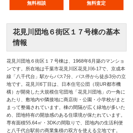
無料相談
無料査定
花見川団地６街区１７号棟の基本
情報
花見川団地６街区１７号棟は、1968年6月築のマンショ
ンです。所在地は千葉市花見川区花見川6-17で、京成本
線「八千代台」駅からバス7分、バス停から徒歩3分の立
地です。花見川6丁目は、日本住宅公団（現UR都市機
構）が開発した大規模住宅団地「花見川団地」の一角に
あたり、敷地内や隣接地に商店街・公園・小学校がまと
まって整備されています。棟の間隔が広く緑地が多いた
め、団地特有の開放感のある住環境が保たれています。
専有面積55.64㎡・3DKの間取りで、団地内の生活利便
と八千代台駅前の商業集積の双方を使える立地です。