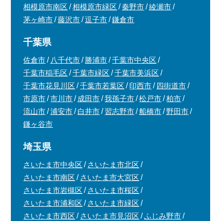
相模原市南区
相模原市緑区
秦野市
綾瀬市
茅ヶ崎市
藤沢市
逗子市
鎌倉市
千葉県
佐倉市
八千代市
勝浦市
千葉市中央区
千葉市稲毛区
千葉市緑区
千葉市美浜区
千葉市花見川区
千葉市若葉区
印西市
四街道市
市原市
市川市
成田市
我孫子市
松戸市
柏市
流山市
浦安市
白井市
習志野市
船橋市
野田市
鎌ヶ谷市
埼玉県
さいたま市中央区
さいたま市北区
さいたま市南区
さいたま市大宮区
さいたま市岩槻区
さいたま市桜区
さいたま市浦和区
さいたま市緑区
さいたま市西区
さいたま市見沼区
ふじみ野市