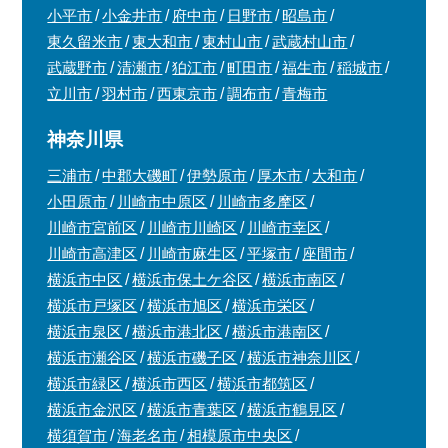
小平市
小金井市
府中市
日野市
昭島市
東久留米市
東大和市
東村山市
武蔵村山市
武蔵野市
清瀬市
狛江市
町田市
福生市
稲城市
立川市
羽村市
西東京市
調布市
青梅市
神奈川県
三浦市
中郡大磯町
伊勢原市
厚木市
大和市
小田原市
川崎市中原区
川崎市多摩区
川崎市宮前区
川崎市川崎区
川崎市幸区
川崎市高津区
川崎市麻生区
平塚市
座間市
横浜市中区
横浜市保土ケ谷区
横浜市南区
横浜市戸塚区
横浜市旭区
横浜市栄区
横浜市泉区
横浜市港北区
横浜市港南区
横浜市瀬谷区
横浜市磯子区
横浜市神奈川区
横浜市緑区
横浜市西区
横浜市都筑区
横浜市金沢区
横浜市青葉区
横浜市鶴見区
横須賀市
海老名市
相模原市中央区