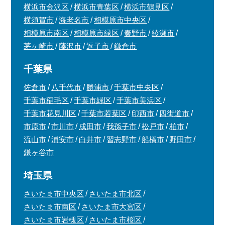
横浜市金沢区
横浜市青葉区
横浜市鶴見区
横須賀市
海老名市
相模原市中央区
相模原市南区
相模原市緑区
秦野市
綾瀬市
茅ヶ崎市
藤沢市
逗子市
鎌倉市
千葉県
佐倉市
八千代市
勝浦市
千葉市中央区
千葉市稲毛区
千葉市緑区
千葉市美浜区
千葉市花見川区
千葉市若葉区
印西市
四街道市
市原市
市川市
成田市
我孫子市
松戸市
柏市
流山市
浦安市
白井市
習志野市
船橋市
野田市
鎌ヶ谷市
埼玉県
さいたま市中央区
さいたま市北区
さいたま市南区
さいたま市大宮区
さいたま市岩槻区
さいたま市桜区