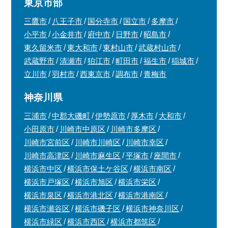
東京市部
三鷹市
八王子市
国分寺市
国立市
多摩市
小平市
小金井市
府中市
日野市
昭島市
東久留米市
東大和市
東村山市
武蔵村山市
武蔵野市
清瀬市
狛江市
町田市
福生市
稲城市
立川市
羽村市
西東京市
調布市
青梅市
神奈川県
三浦市
中郡大磯町
伊勢原市
厚木市
大和市
小田原市
川崎市中原区
川崎市多摩区
川崎市宮前区
川崎市川崎区
川崎市幸区
川崎市高津区
川崎市麻生区
平塚市
座間市
横浜市中区
横浜市保土ケ谷区
横浜市南区
横浜市戸塚区
横浜市旭区
横浜市栄区
横浜市泉区
横浜市港北区
横浜市港南区
横浜市瀬谷区
横浜市磯子区
横浜市神奈川区
横浜市緑区
横浜市西区
横浜市都筑区