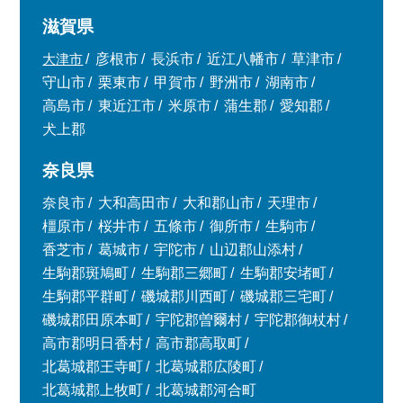
滋賀県
大津市
彦根市
長浜市
近江八幡市
草津市
守山市
栗東市
甲賀市
野洲市
湖南市
高島市
東近江市
米原市
蒲生郡
愛知郡
犬上郡
奈良県
奈良市
大和高田市
大和郡山市
天理市
橿原市
桜井市
五條市
御所市
生駒市
香芝市
葛城市
宇陀市
山辺郡山添村
生駒郡斑鳩町
生駒郡三郷町
生駒郡安堵町
生駒郡平群町
磯城郡川西町
磯城郡三宅町
磯城郡田原本町
宇陀郡曽爾村
宇陀郡御杖村
高市郡明日香村
高市郡高取町
北葛城郡王寺町
北葛城郡広陵町
北葛城郡上牧町
北葛城郡河合町