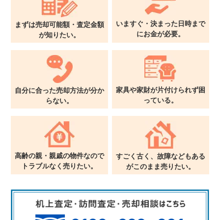
いますぐ・決まった日時まで
まずは売却可能額・査定金額
に
お金が必要。
が
知りたい。
家具や家財が片付けられず
困
自分に合った売却方法が
分か
っている。
らない。
高齢の親・親戚の物件なので
すごく古く、故障などもある
トラブルなく売りたい。
が
このまま売りたい。