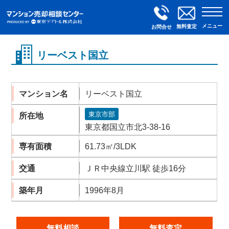
メニュー
無料査定
お問合せ
リーベスト国立
マンション名
リーベスト国立
東京市部
所在地
東京都国立市北3-38-16
専有面積
61.73㎡/3LDK
交通
ＪＲ中央線立川駅 徒歩16分
築年月
1996年8月
無料相談
無料査定