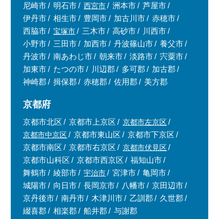
尼崎市
明石市
西宮市
洲本市
芦屋市
伊丹市
相生市
豊岡市
加古川市
赤穂市
西脇市
宝塚市
三木市
高砂市
川西市
小野市
三田市
加西市
丹波篠山市
養父市
丹波市
南あわじ市
朝来市
淡路市
宍粟市
加東市
たつの市
川辺郡
多可郡
加古郡
神崎郡
揖保郡
赤穂郡
佐用郡
美方郡
京都府
京都市北区
京都市上京区
京都市左京区
京都市中京区
京都市東山区
京都市下京区
京都市南区
京都市右京区
京都市伏見区
京都市山科区
京都市西京区
福知山市
舞鶴市
綾部市
宇治市
宮津市
亀岡市
城陽市
向日市
長岡京市
八幡市
京田辺市
京丹後市
南丹市
木津川市
乙訓郡
久世郡
綴喜郡
相楽郡
船井郡
与謝郡