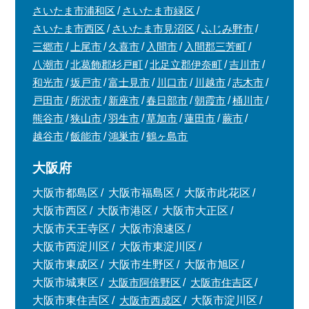
さいたま市浦和区
さいたま市緑区
さいたま市西区
さいたま市見沼区
ふじみ野市
三郷市
上尾市
久喜市
入間市
入間郡三芳町
八潮市
北葛飾郡杉戸町
北足立郡伊奈町
吉川市
和光市
坂戸市
富士見市
川口市
川越市
志木市
戸田市
所沢市
新座市
春日部市
朝霞市
桶川市
熊谷市
狭山市
羽生市
草加市
蓮田市
蕨市
越谷市
飯能市
鴻巣市
鶴ヶ島市
大阪府
大阪市都島区
大阪市福島区
大阪市此花区
大阪市西区
大阪市港区
大阪市大正区
大阪市天王寺区
大阪市浪速区
大阪市西淀川区
大阪市東淀川区
大阪市東成区
大阪市生野区
大阪市旭区
大阪市城東区
大阪市阿倍野区
大阪市住吉区
大阪市東住吉区
大阪市西成区
大阪市淀川区