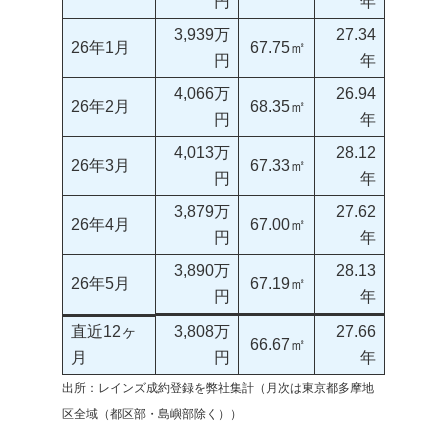
円
年
3,939万
27.34
26年1月
67.75㎡
円
年
4,066万
26.94
26年2月
68.35㎡
円
年
4,013万
28.12
26年3月
67.33㎡
円
年
3,879万
27.62
26年4月
67.00㎡
円
年
3,890万
28.13
26年5月
67.19㎡
円
年
直近12ヶ
3,808万
27.66
66.67㎡
月
円
年
出所：レインズ成約登録を弊社集計（月次は東京都多摩地
区全域（都区部・島嶼部除く））