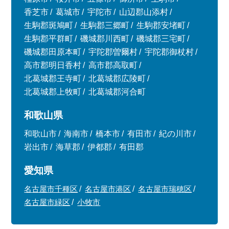
香芝市
葛城市
宇陀市
山辺郡山添村
生駒郡斑鳩町
生駒郡三郷町
生駒郡安堵町
生駒郡平群町
磯城郡川西町
磯城郡三宅町
磯城郡田原本町
宇陀郡曽爾村
宇陀郡御杖村
高市郡明日香村
高市郡高取町
北葛城郡王寺町
北葛城郡広陵町
北葛城郡上牧町
北葛城郡河合町
和歌山県
和歌山市
海南市
橋本市
有田市
紀の川市
岩出市
海草郡
伊都郡
有田郡
愛知県
名古屋市千種区
名古屋市港区
名古屋市瑞穂区
名古屋市緑区
小牧市