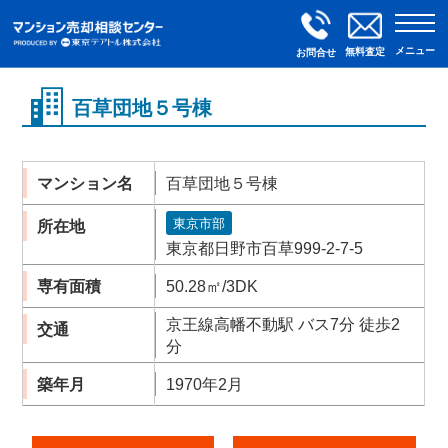
メニュー
無料査定
お問合せ
百草団地５号棟
マンション名
百草団地５号棟
東京市部
所在地
東京都日野市百草999-2-7-5
専有面積
50.28㎡/3DK
京王線高幡不動駅 バス7分 徒歩2
交通
分
築年月
1970年2月