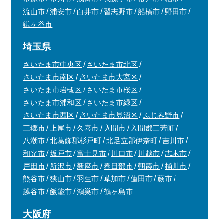
流山市
浦安市
白井市
習志野市
船橋市
野田市
鎌ヶ谷市
埼玉県
さいたま市中央区
さいたま市北区
さいたま市南区
さいたま市大宮区
さいたま市岩槻区
さいたま市桜区
さいたま市浦和区
さいたま市緑区
さいたま市西区
さいたま市見沼区
ふじみ野市
三郷市
上尾市
久喜市
入間市
入間郡三芳町
八潮市
北葛飾郡杉戸町
北足立郡伊奈町
吉川市
和光市
坂戸市
富士見市
川口市
川越市
志木市
戸田市
所沢市
新座市
春日部市
朝霞市
桶川市
熊谷市
狭山市
羽生市
草加市
蓮田市
蕨市
越谷市
飯能市
鴻巣市
鶴ヶ島市
大阪府