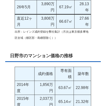
3,890万
28.13
26年5月
67.19㎡
円
年
直近12ヶ
3,808万
27.66
66.67㎡
月
円
年
出所：レインズ成約登録を弊社集計（月次は東京都多摩地
区全域（都区部・島嶼部除く））
日野市のマンション価格の推移
専有面
成約価格
築年数
積
2014年
1,856万
63.67㎡
22.98年
度
円
2015年
2,037万
65.14㎡
21.32年
度
円