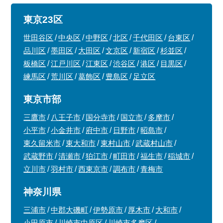
東京23区
世田谷区
中央区
中野区
北区
千代田区
台東区
品川区
墨田区
大田区
文京区
新宿区
杉並区
板橋区
江戸川区
江東区
渋谷区
港区
目黒区
練馬区
荒川区
葛飾区
豊島区
足立区
東京市部
三鷹市
八王子市
国分寺市
国立市
多摩市
小平市
小金井市
府中市
日野市
昭島市
東久留米市
東大和市
東村山市
武蔵村山市
武蔵野市
清瀬市
狛江市
町田市
福生市
稲城市
立川市
羽村市
西東京市
調布市
青梅市
神奈川県
三浦市
中郡大磯町
伊勢原市
厚木市
大和市
小田原市
川崎市中原区
川崎市多摩区