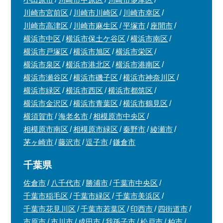
川崎市宮前区
川崎市川崎区
川崎市幸区
川崎市高津区
川崎市麻生区
平塚市
座間市
横浜市中区
横浜市保土ケ谷区
横浜市南区
横浜市戸塚区
横浜市旭区
横浜市栄区
横浜市泉区
横浜市港北区
横浜市港南区
横浜市瀬谷区
横浜市磯子区
横浜市神奈川区
横浜市緑区
横浜市西区
横浜市都筑区
横浜市金沢区
横浜市青葉区
横浜市鶴見区
横須賀市
海老名市
相模原市中央区
相模原市南区
相模原市緑区
秦野市
綾瀬市
茅ヶ崎市
藤沢市
逗子市
鎌倉市
千葉県
佐倉市
八千代市
勝浦市
千葉市中央区
千葉市稲毛区
千葉市緑区
千葉市美浜区
千葉市花見川区
千葉市若葉区
印西市
四街道市
市原市
市川市
成田市
我孫子市
松戸市
柏市