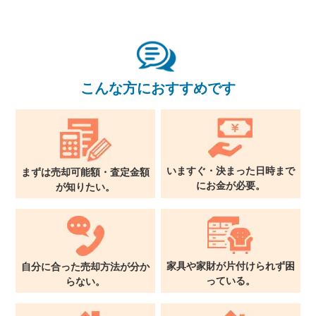
関西支社
0120-711-018
こんな方におすすめです
いますぐ・決まった日時まで
まずは売却可能額・査定金額
に
お金が必要。
が
知りたい。
家具や家財が片付けられず
困
自分に合った売却方法が
分か
っている。
らない。