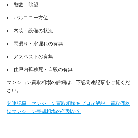
階数・眺望
バルコニー方位
内装・設備の状況
雨漏り・水漏れの有無
アスベストの有無
住戸内孤独死・自殺の有無
マンション買取相場の詳細は、下記関連記事をご覧くだ
×
さい。
無料査定・売却相談
関連記事：マンション買取相場をプロが解説！買取価格
10時～18時/水曜日定休
はマンション売却相場の何割か？
東京本社
0120-900-881