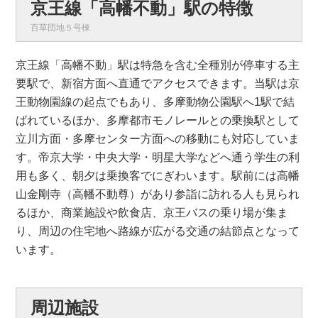
京王線「高幡不動」駅の特徴
百草団地５号棟
京王線「高幡不動」駅は特急を含む全種別が停車する主
要駅で、新宿方面へ直通でアクセスできます。当駅は京
王動物園線の起点でもあり、多摩動物公園駅へ1駅で結
ばれているほか、多摩都市モノレールとの乗換駅として
立川方面・多摩センター方面への移動にも対応していま
す。帝京大学・中央大学・明星大学などへ通う学生の利
用も多く、朝夕は乗換客でにぎわいます。駅前には高幡
山金剛寺（高幡不動尊）があり参詣に訪れる人も見られ
るほか、商業施設や飲食店、京王バスの乗り場が集ま
り、周辺の住宅地へ路線が広がる交通の結節点となって
います。
周辺施設