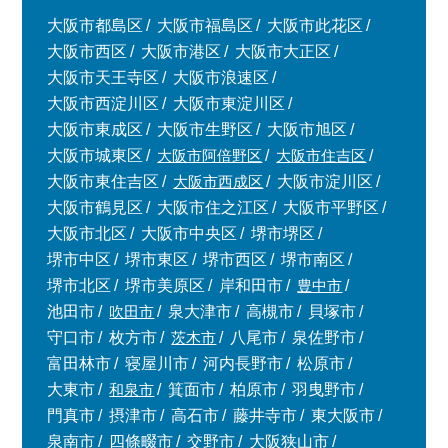
大阪市都島区
大阪市福島区
大阪市此花区
大阪市西区
大阪市港区
大阪市大正区
大阪市天王寺区
大阪市浪速区
大阪市西淀川区
大阪市東淀川区
大阪市東成区
大阪市生野区
大阪市旭区
大阪市城東区
大阪市阿倍野区
大阪市住吉区
大阪市東住吉区
大阪市西成区
大阪市淀川区
大阪市鶴見区
大阪市住之江区
大阪市平野区
大阪市北区
大阪市中央区
堺市堺区
堺市中区
堺市東区
堺市西区
堺市南区
堺市北区
堺市美原区
岸和田市
豊中市
池田市
吹田市
泉大津市
高槻市
貝塚市
守口市
枚方市
茨木市
八尾市
泉佐野市
富田林市
寝屋川市
河内長野市
松原市
大東市
和泉市
箕面市
柏原市
羽曳野市
門真市
摂津市
高石市
藤井寺市
東大阪市
泉南市
四條畷市
交野市
大阪狭山市