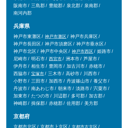
阪南市
三島郡
豊能郡
泉北郡
泉南郡
南河内郡
兵庫県
神戸市東灘区
神戸市灘区
神戸市兵庫区
神戸市長田区
神戸市須磨区
神戸市垂水区
神戸市北区
神戸市中央区
神戸市西区
姫路市
尼崎市
明石市
西宮市
洲本市
芦屋市
伊丹市
相生市
豊岡市
加古川市
赤穂市
西脇市
宝塚市
三木市
高砂市
川西市
小野市
三田市
加西市
丹波篠山市
養父市
丹波市
南あわじ市
朝来市
淡路市
宍粟市
加東市
たつの市
川辺郡
多可郡
加古郡
神崎郡
揖保郡
赤穂郡
佐用郡
美方郡
京都府
京都市北区
京都市上京区
京都市左京区