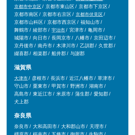
京都市中京区
京都市東山区
京都市下京区
京都市南区
京都市右京区
京都市伏見区
京都市山科区
京都市西京区
福知山市
舞鶴市
綾部市
宇治市
宮津市
亀岡市
城陽市
向日市
長岡京市
八幡市
京田辺市
京丹後市
南丹市
木津川市
乙訓郡
久世郡
綴喜郡
相楽郡
船井郡
与謝郡
滋賀県
大津市
彦根市
長浜市
近江八幡市
草津市
守山市
栗東市
甲賀市
野洲市
湖南市
高島市
東近江市
米原市
蒲生郡
愛知郡
犬上郡
奈良県
奈良市
大和高田市
大和郡山市
天理市
橿原市
桜井市
五條市
御所市
生駒市