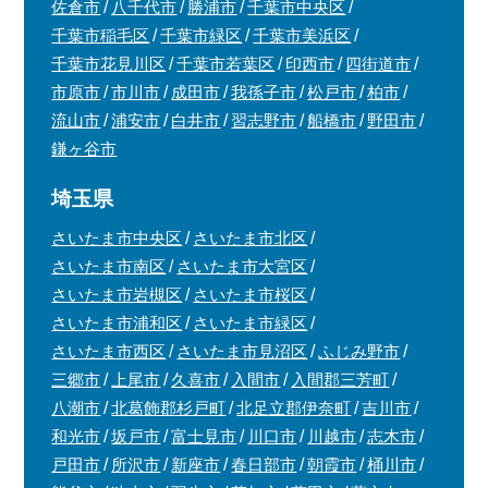
佐倉市
八千代市
勝浦市
千葉市中央区
千葉市稲毛区
千葉市緑区
千葉市美浜区
千葉市花見川区
千葉市若葉区
印西市
四街道市
市原市
市川市
成田市
我孫子市
松戸市
柏市
流山市
浦安市
白井市
習志野市
船橋市
野田市
鎌ヶ谷市
埼玉県
さいたま市中央区
さいたま市北区
さいたま市南区
さいたま市大宮区
さいたま市岩槻区
さいたま市桜区
さいたま市浦和区
さいたま市緑区
さいたま市西区
さいたま市見沼区
ふじみ野市
三郷市
上尾市
久喜市
入間市
入間郡三芳町
八潮市
北葛飾郡杉戸町
北足立郡伊奈町
吉川市
和光市
坂戸市
富士見市
川口市
川越市
志木市
戸田市
所沢市
新座市
春日部市
朝霞市
桶川市