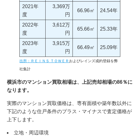
2021年
3,369万
66.96㎡
24.54年
度
円
2022年
3,612万
65.66㎡
25.33年
度
円
2023年
3,915万
66.49㎡
25.09年
度
円
出所：ＲＥＩＮＳ ＴＯＷＥＲ
およびレインズ成約登録を弊
社集計
横浜市のマンション買取相場は、上記売却相場の86％に
なります。
実際のマンション買取価格は、専有面積や築年数以外に
下記のような住戸条件のプラス・マイナスで査定価格が
上下します。
立地・周辺環境