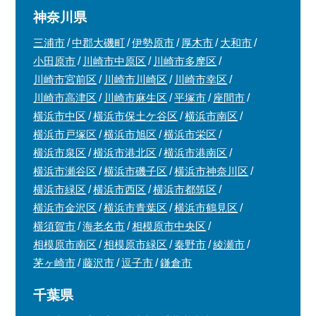
神奈川県
三浦市
中郡大磯町
伊勢原市
厚木市
大和市
小田原市
川崎市中原区
川崎市多摩区
川崎市宮前区
川崎市川崎区
川崎市幸区
川崎市高津区
川崎市麻生区
平塚市
座間市
横浜市中区
横浜市保土ケ谷区
横浜市南区
横浜市戸塚区
横浜市旭区
横浜市栄区
横浜市泉区
横浜市港北区
横浜市港南区
横浜市瀬谷区
横浜市磯子区
横浜市神奈川区
横浜市緑区
横浜市西区
横浜市都筑区
横浜市金沢区
横浜市青葉区
横浜市鶴見区
横須賀市
海老名市
相模原市中央区
相模原市南区
相模原市緑区
秦野市
綾瀬市
茅ヶ崎市
藤沢市
逗子市
鎌倉市
千葉県