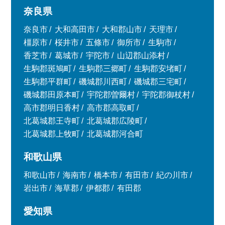
奈良県
奈良市
大和高田市
大和郡山市
天理市
橿原市
桜井市
五條市
御所市
生駒市
香芝市
葛城市
宇陀市
山辺郡山添村
生駒郡斑鳩町
生駒郡三郷町
生駒郡安堵町
生駒郡平群町
磯城郡川西町
磯城郡三宅町
磯城郡田原本町
宇陀郡曽爾村
宇陀郡御杖村
高市郡明日香村
高市郡高取町
北葛城郡王寺町
北葛城郡広陵町
北葛城郡上牧町
北葛城郡河合町
和歌山県
和歌山市
海南市
橋本市
有田市
紀の川市
岩出市
海草郡
伊都郡
有田郡
愛知県