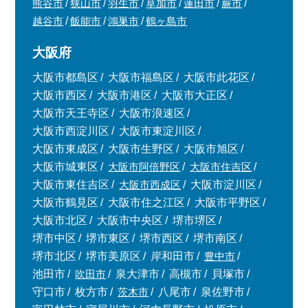
熊谷市
狭山市
羽生市
草加市
蓮田市
蕨市
越谷市
飯能市
鴻巣市
鶴ヶ島市
大阪府
大阪市都島区
大阪市福島区
大阪市此花区
大阪市西区
大阪市港区
大阪市大正区
大阪市天王寺区
大阪市浪速区
大阪市西淀川区
大阪市東淀川区
大阪市東成区
大阪市生野区
大阪市旭区
大阪市城東区
大阪市阿倍野区
大阪市住吉区
大阪市東住吉区
大阪市西成区
大阪市淀川区
大阪市鶴見区
大阪市住之江区
大阪市平野区
大阪市北区
大阪市中央区
堺市堺区
堺市中区
堺市東区
堺市西区
堺市南区
堺市北区
堺市美原区
岸和田市
豊中市
池田市
吹田市
泉大津市
高槻市
貝塚市
守口市
枚方市
茨木市
八尾市
泉佐野市