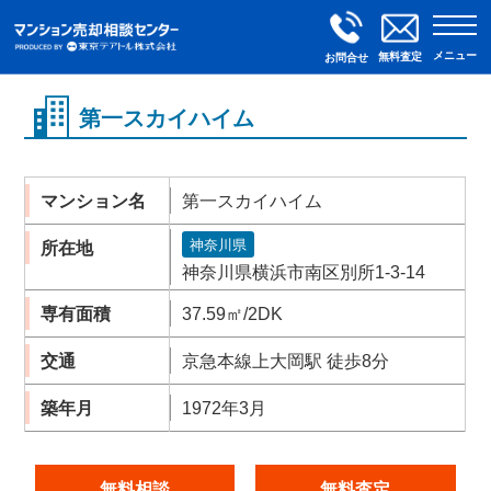
メニュー
無料査定
お問合せ
第一スカイハイム
マンション名
第一スカイハイム
神奈川県
所在地
神奈川県横浜市南区別所1-3-14
専有面積
37.59㎡/2DK
交通
京急本線上大岡駅 徒歩8分
築年月
1972年3月
無料相談
無料査定