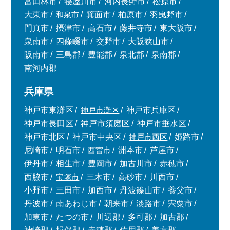
富田林市
寝屋川市
河内長野市
松原市
大東市
和泉市
箕面市
柏原市
羽曳野市
門真市
摂津市
高石市
藤井寺市
東大阪市
泉南市
四條畷市
交野市
大阪狭山市
阪南市
三島郡
豊能郡
泉北郡
泉南郡
南河内郡
兵庫県
神戸市東灘区
神戸市灘区
神戸市兵庫区
神戸市長田区
神戸市須磨区
神戸市垂水区
神戸市北区
神戸市中央区
神戸市西区
姫路市
尼崎市
明石市
西宮市
洲本市
芦屋市
伊丹市
相生市
豊岡市
加古川市
赤穂市
西脇市
宝塚市
三木市
高砂市
川西市
小野市
三田市
加西市
丹波篠山市
養父市
丹波市
南あわじ市
朝来市
淡路市
宍粟市
加東市
たつの市
川辺郡
多可郡
加古郡