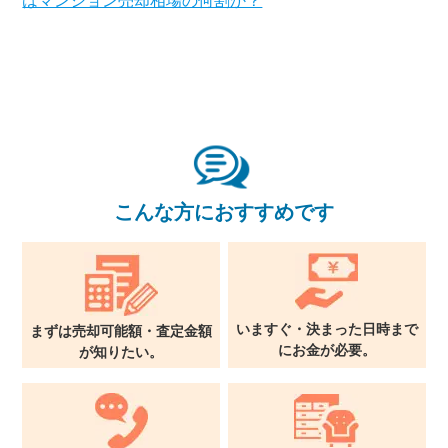
はマンション売却相場の何割か？
×
無料査定・売却相談
10時～18時/水曜日定休
こんな方におすすめです
東京本社
0120-900-881
いますぐ・決まった日時まで
まずは売却可能額・査定金額
関西支社
0120-711-018
に
お金が必要。
が
知りたい。