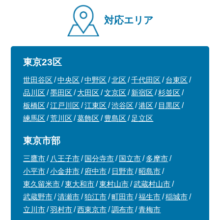
対応エリア
東京23区
世田谷区
中央区
中野区
北区
千代田区
台東区
品川区
墨田区
大田区
文京区
新宿区
杉並区
板橋区
江戸川区
江東区
渋谷区
港区
目黒区
練馬区
荒川区
葛飾区
豊島区
足立区
東京市部
三鷹市
八王子市
国分寺市
国立市
多摩市
小平市
小金井市
府中市
日野市
昭島市
東久留米市
東大和市
東村山市
武蔵村山市
武蔵野市
清瀬市
狛江市
町田市
福生市
稲城市
立川市
羽村市
西東京市
調布市
青梅市