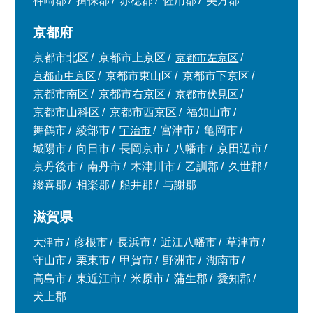
神崎郡
揖保郡
赤穂郡
佐用郡
美方郡
京都府
京都市北区
京都市上京区
京都市左京区
京都市中京区
京都市東山区
京都市下京区
京都市南区
京都市右京区
京都市伏見区
京都市山科区
京都市西京区
福知山市
舞鶴市
綾部市
宇治市
宮津市
亀岡市
城陽市
向日市
長岡京市
八幡市
京田辺市
京丹後市
南丹市
木津川市
乙訓郡
久世郡
綴喜郡
相楽郡
船井郡
与謝郡
滋賀県
大津市
彦根市
長浜市
近江八幡市
草津市
守山市
栗東市
甲賀市
野洲市
湖南市
高島市
東近江市
米原市
蒲生郡
愛知郡
犬上郡