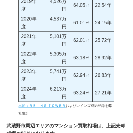
2019年
4,526万
64.05㎡
22.54年
度
円
2020年
4,537万
61.01㎡
24.15年
度
円
2021年
5,101万
62.01㎡
25.72年
度
円
2022年
5,305万
63.18㎡
28.92年
度
円
2023年
5,741万
62.94㎡
26.83年
度
円
2024年
6,213万
63.24㎡
27.21年
度
円
出所：ＲＥＩＮＳ ＴＯＷＥＲ
およびレインズ成約登録を弊
社集計
武蔵野市周辺エリアのマンション買取相場は、上記売却