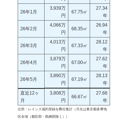
3,939万
27.34
26年1月
67.75㎡
円
年
4,066万
26.94
26年2月
68.35㎡
円
年
4,013万
28.12
26年3月
67.33㎡
円
年
3,879万
27.62
26年4月
67.00㎡
円
年
3,890万
28.13
26年5月
67.19㎡
円
年
直近12ヶ
3,808万
27.66
66.67㎡
月
円
年
出所：レインズ成約登録を弊社集計（月次は東京都多摩地
区全域（都区部・島嶼部除く））