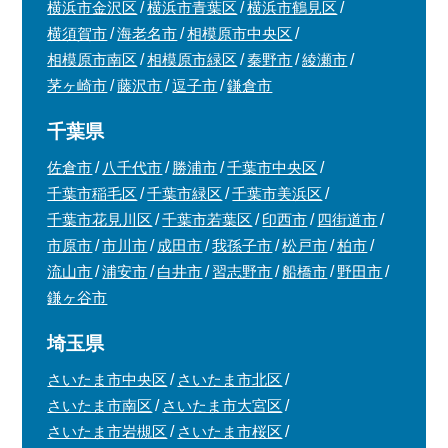
横浜市金沢区
横浜市青葉区
横浜市鶴見区
横須賀市
海老名市
相模原市中央区
相模原市南区
相模原市緑区
秦野市
綾瀬市
茅ヶ崎市
藤沢市
逗子市
鎌倉市
千葉県
佐倉市
八千代市
勝浦市
千葉市中央区
千葉市稲毛区
千葉市緑区
千葉市美浜区
千葉市花見川区
千葉市若葉区
印西市
四街道市
市原市
市川市
成田市
我孫子市
松戸市
柏市
流山市
浦安市
白井市
習志野市
船橋市
野田市
鎌ヶ谷市
埼玉県
さいたま市中央区
さいたま市北区
さいたま市南区
さいたま市大宮区
さいたま市岩槻区
さいたま市桜区