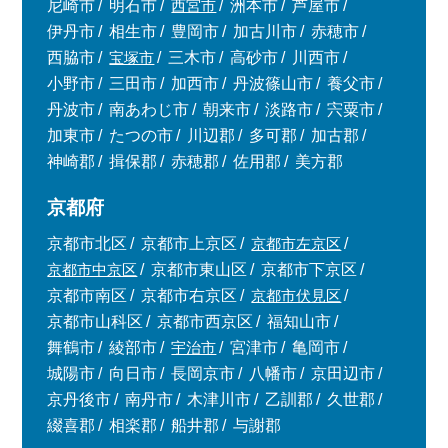
尼崎市
明石市
西宮市
洲本市
芦屋市
伊丹市
相生市
豊岡市
加古川市
赤穂市
西脇市
宝塚市
三木市
高砂市
川西市
小野市
三田市
加西市
丹波篠山市
養父市
丹波市
南あわじ市
朝来市
淡路市
宍粟市
加東市
たつの市
川辺郡
多可郡
加古郡
神崎郡
揖保郡
赤穂郡
佐用郡
美方郡
京都府
京都市北区
京都市上京区
京都市左京区
京都市中京区
京都市東山区
京都市下京区
京都市南区
京都市右京区
京都市伏見区
京都市山科区
京都市西京区
福知山市
舞鶴市
綾部市
宇治市
宮津市
亀岡市
城陽市
向日市
長岡京市
八幡市
京田辺市
京丹後市
南丹市
木津川市
乙訓郡
久世郡
綴喜郡
相楽郡
船井郡
与謝郡