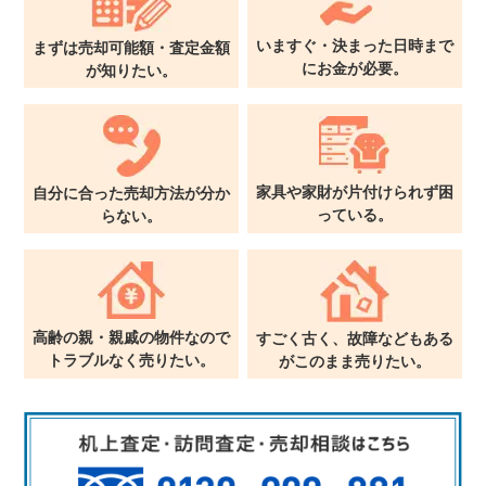
東京本社
0120-900-881
いますぐ・決まった日時まで
まずは売却可能額・査定金額
に
お金が必要。
が
知りたい。
関西支社
0120-711-018
家具や家財が片付けられず
困
自分に合った売却方法が
分か
っている。
らない。
高齢の親・親戚の物件なので
すごく古く、故障などもある
トラブルなく売りたい。
が
このまま売りたい。