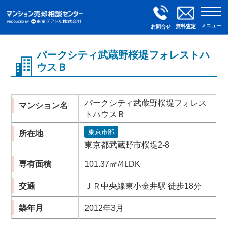
メニュー
無料査定
お問合せ
パークシティ武蔵野桜堤フォレストハ
ウスＢ
パークシティ武蔵野桜堤フォレス
マンション名
トハウスＢ
東京市部
所在地
東京都武蔵野市桜堤2-8
専有面積
101.37㎡/4LDK
交通
ＪＲ中央線東小金井駅 徒歩18分
築年月
2012年3月