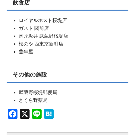
飲食店
ロイヤルホスト桜堤店
ガスト 関前店
肉匠坂井 武蔵野桜堤店
松のや 西東京新町店
豊年屋
その他の施設
武蔵野桜堤郵便局
さくら野薬局
Facebook
X
Line
Hatena