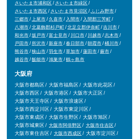
さいたま市浦和区
さいたま市緑区
さいたま市西区
さいたま市見沼区
ふじみ野市
三郷市
上尾市
久喜市
入間市
入間郡三芳町
八潮市
北葛飾郡杉戸町
北足立郡伊奈町
吉川市
和光市
坂戸市
富士見市
川口市
川越市
志木市
戸田市
所沢市
新座市
春日部市
朝霞市
桶川市
熊谷市
狭山市
羽生市
草加市
蓮田市
蕨市
越谷市
飯能市
鴻巣市
鶴ヶ島市
大阪府
大阪市都島区
大阪市福島区
大阪市此花区
大阪市西区
大阪市港区
大阪市大正区
大阪市天王寺区
大阪市浪速区
大阪市西淀川区
大阪市東淀川区
大阪市東成区
大阪市生野区
大阪市旭区
大阪市城東区
大阪市阿倍野区
大阪市住吉区
大阪市東住吉区
大阪市西成区
大阪市淀川区