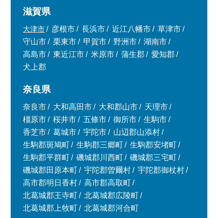
滋賀県
大津市
彦根市
長浜市
近江八幡市
草津市
守山市
栗東市
甲賀市
野洲市
湖南市
高島市
東近江市
米原市
蒲生郡
愛知郡
犬上郡
奈良県
奈良市
大和高田市
大和郡山市
天理市
橿原市
桜井市
五條市
御所市
生駒市
香芝市
葛城市
宇陀市
山辺郡山添村
生駒郡斑鳩町
生駒郡三郷町
生駒郡安堵町
生駒郡平群町
磯城郡川西町
磯城郡三宅町
磯城郡田原本町
宇陀郡曽爾村
宇陀郡御杖村
高市郡明日香村
高市郡高取町
北葛城郡王寺町
北葛城郡広陵町
北葛城郡上牧町
北葛城郡河合町