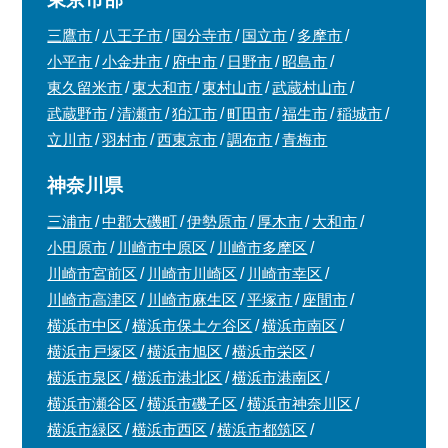
三鷹市
八王子市
国分寺市
国立市
多摩市
小平市
小金井市
府中市
日野市
昭島市
東久留米市
東大和市
東村山市
武蔵村山市
武蔵野市
清瀬市
狛江市
町田市
福生市
稲城市
立川市
羽村市
西東京市
調布市
青梅市
神奈川県
三浦市
中郡大磯町
伊勢原市
厚木市
大和市
小田原市
川崎市中原区
川崎市多摩区
川崎市宮前区
川崎市川崎区
川崎市幸区
川崎市高津区
川崎市麻生区
平塚市
座間市
横浜市中区
横浜市保土ケ谷区
横浜市南区
横浜市戸塚区
横浜市旭区
横浜市栄区
横浜市泉区
横浜市港北区
横浜市港南区
横浜市瀬谷区
横浜市磯子区
横浜市神奈川区
横浜市緑区
横浜市西区
横浜市都筑区