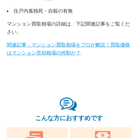
無料査定・売却相談
住戸内孤独死・自殺の有無
10時～18時/水曜日定休
マンション買取相場の詳細は、下記関連記事をご覧くだ
さい。
東京本社
0120-900-881
関連記事：マンション買取相場をプロが解説！買取価格
はマンション売却相場の何割か？
関西支社
0120-711-018
こんな方におすすめです