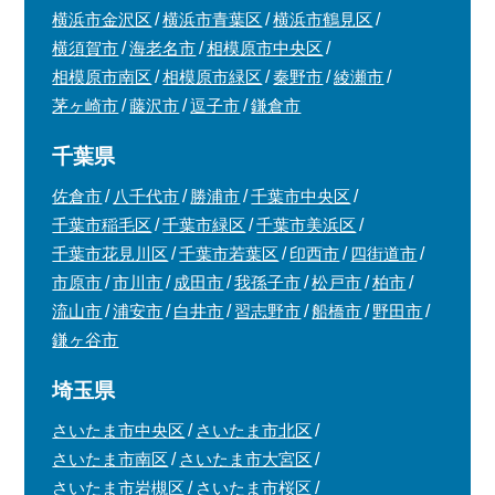
横浜市金沢区
横浜市青葉区
横浜市鶴見区
横須賀市
海老名市
相模原市中央区
相模原市南区
相模原市緑区
秦野市
綾瀬市
茅ヶ崎市
藤沢市
逗子市
鎌倉市
千葉県
佐倉市
八千代市
勝浦市
千葉市中央区
千葉市稲毛区
千葉市緑区
千葉市美浜区
千葉市花見川区
千葉市若葉区
印西市
四街道市
市原市
市川市
成田市
我孫子市
松戸市
柏市
流山市
浦安市
白井市
習志野市
船橋市
野田市
鎌ヶ谷市
埼玉県
さいたま市中央区
さいたま市北区
さいたま市南区
さいたま市大宮区
さいたま市岩槻区
さいたま市桜区