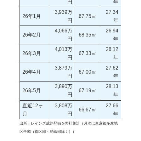
円
年
3,939万
27.34
26年1月
67.75㎡
円
年
4,066万
26.94
26年2月
68.35㎡
円
年
4,013万
28.12
26年3月
67.33㎡
円
年
3,879万
27.62
26年4月
67.00㎡
円
年
3,890万
28.13
26年5月
67.19㎡
円
年
直近12ヶ
3,808万
27.66
66.67㎡
月
円
年
出所：レインズ成約登録を弊社集計（月次は東京都多摩地
区全域（都区部・島嶼部除く））