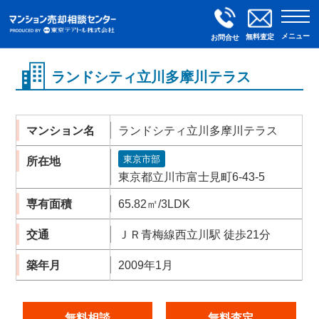
メニュー
無料査定
お問合せ
ランドシティ立川多摩川テラス
マンション名
ランドシティ立川多摩川テラス
東京市部
所在地
東京都立川市富士見町6-43-5
専有面積
65.82㎡/3LDK
交通
ＪＲ青梅線西立川駅 徒歩21分
築年月
2009年1月
無料相談
無料査定