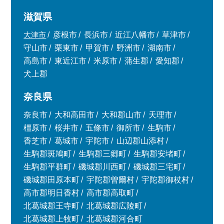
滋賀県
大津市
彦根市
長浜市
近江八幡市
草津市
守山市
栗東市
甲賀市
野洲市
湖南市
高島市
東近江市
米原市
蒲生郡
愛知郡
犬上郡
奈良県
奈良市
大和高田市
大和郡山市
天理市
橿原市
桜井市
五條市
御所市
生駒市
香芝市
葛城市
宇陀市
山辺郡山添村
生駒郡斑鳩町
生駒郡三郷町
生駒郡安堵町
生駒郡平群町
磯城郡川西町
磯城郡三宅町
磯城郡田原本町
宇陀郡曽爾村
宇陀郡御杖村
高市郡明日香村
高市郡高取町
北葛城郡王寺町
北葛城郡広陵町
北葛城郡上牧町
北葛城郡河合町