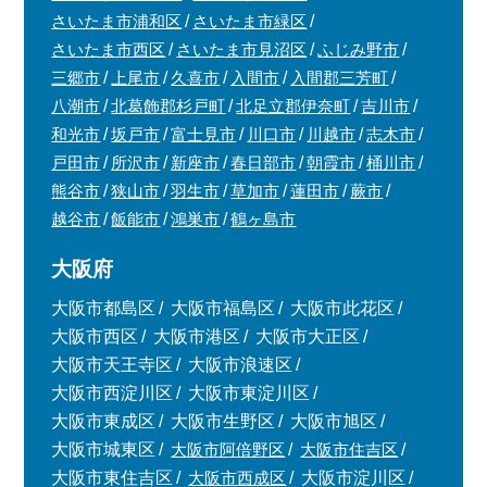
さいたま市浦和区
さいたま市緑区
さいたま市西区
さいたま市見沼区
ふじみ野市
三郷市
上尾市
久喜市
入間市
入間郡三芳町
八潮市
北葛飾郡杉戸町
北足立郡伊奈町
吉川市
和光市
坂戸市
富士見市
川口市
川越市
志木市
戸田市
所沢市
新座市
春日部市
朝霞市
桶川市
熊谷市
狭山市
羽生市
草加市
蓮田市
蕨市
越谷市
飯能市
鴻巣市
鶴ヶ島市
大阪府
大阪市都島区
大阪市福島区
大阪市此花区
大阪市西区
大阪市港区
大阪市大正区
大阪市天王寺区
大阪市浪速区
大阪市西淀川区
大阪市東淀川区
大阪市東成区
大阪市生野区
大阪市旭区
大阪市城東区
大阪市阿倍野区
大阪市住吉区
大阪市東住吉区
大阪市西成区
大阪市淀川区