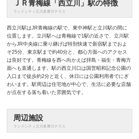
ＪＲ青梅線「西立川」駅の特徴
ランドシティ立川多摩川テラス
西立川駅はJR青梅線の駅で、東中神駅と立川駅の間に
位置します。立川駅へは青梅線で1駅の近さで、立川駅
からJR中央線に乗り継げば特別快速で新宿駅までおよ
そ25分、東京駅まで約40分と、都心方面へのアクセス
は良好です。青梅線を西へ向かえば拝島・福生・青梅方
面へも直通します。駅の西立川口は国営昭和記念公園の
入口まで徒歩約2分と近く、休日には公園利用者でにぎ
わいます。駅周辺は住宅地が中心で、生活に必要な店舗
が点在する落ち着いた雰囲気です。
周辺施設
ランドシティ立川多摩川テラス