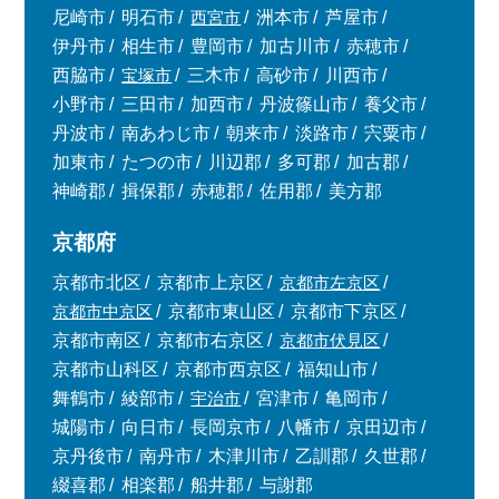
尼崎市
明石市
西宮市
洲本市
芦屋市
伊丹市
相生市
豊岡市
加古川市
赤穂市
西脇市
宝塚市
三木市
高砂市
川西市
小野市
三田市
加西市
丹波篠山市
養父市
丹波市
南あわじ市
朝来市
淡路市
宍粟市
加東市
たつの市
川辺郡
多可郡
加古郡
神崎郡
揖保郡
赤穂郡
佐用郡
美方郡
京都府
京都市北区
京都市上京区
京都市左京区
京都市中京区
京都市東山区
京都市下京区
京都市南区
京都市右京区
京都市伏見区
京都市山科区
京都市西京区
福知山市
舞鶴市
綾部市
宇治市
宮津市
亀岡市
城陽市
向日市
長岡京市
八幡市
京田辺市
京丹後市
南丹市
木津川市
乙訓郡
久世郡
綴喜郡
相楽郡
船井郡
与謝郡