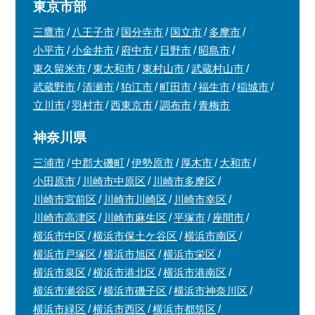
東京市部
三鷹市
八王子市
国分寺市
国立市
多摩市
小平市
小金井市
府中市
日野市
昭島市
東久留米市
東大和市
東村山市
武蔵村山市
武蔵野市
清瀬市
狛江市
町田市
福生市
稲城市
立川市
羽村市
西東京市
調布市
青梅市
神奈川県
三浦市
中郡大磯町
伊勢原市
厚木市
大和市
小田原市
川崎市中原区
川崎市多摩区
川崎市宮前区
川崎市川崎区
川崎市幸区
川崎市高津区
川崎市麻生区
平塚市
座間市
横浜市中区
横浜市保土ケ谷区
横浜市南区
横浜市戸塚区
横浜市旭区
横浜市栄区
横浜市泉区
横浜市港北区
横浜市港南区
横浜市瀬谷区
横浜市磯子区
横浜市神奈川区
横浜市緑区
横浜市西区
横浜市都筑区