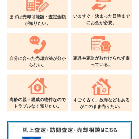
いますぐ・決まった日時まで
まずは売却可能額・査定金額
に
お金が必要。
が
知りたい。
家具や家財が片付けられず
困
自分に合った売却方法が
分か
っている。
らない。
高齢の親・親戚の物件なので
すごく古く、故障などもある
トラブルなく売りたい。
が
このまま売りたい。