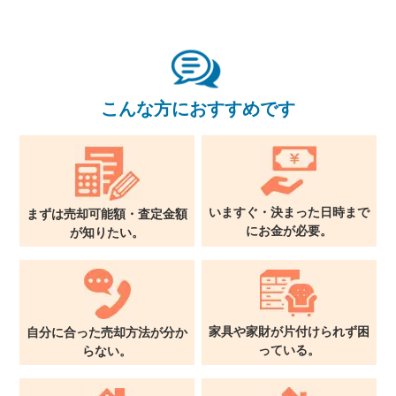
関西支社
0120-711-018
こんな方におすすめです
いますぐ・決まった日時まで
まずは売却可能額・査定金額
に
お金が必要。
が
知りたい。
家具や家財が片付けられず
困
自分に合った売却方法が
分か
っている。
らない。