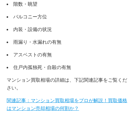
階数・眺望
バルコニー方位
内装・設備の状況
雨漏り・水漏れの有無
アスベストの有無
住戸内孤独死・自殺の有無
マンション買取相場の詳細は、下記関連記事をご覧くだ
×
さい。
無料査定・売却相談
関連記事：マンション買取相場をプロが解説！買取価格
10時～18時/水曜日定休
はマンション売却相場の何割か？
東京本社
0120-900-881