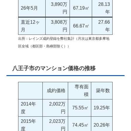
3,890万
28.13
26年5月
67.19㎡
円
年
直近12ヶ
3,808万
27.66
66.67㎡
月
円
年
出所：レインズ成約登録を弊社集計（月次は東京都多摩地
区全域（都区部・島嶼部除く））
八王子市のマンション価格の推移
専有面
成約価格
築年数
積
2014年
2,002万
75.55㎡
19.25年
度
円
2015年
2,023万
74.45㎡
20.26年
度
円