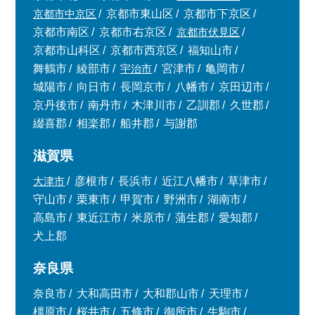
京都市中京区
京都市東山区
京都市下京区
京都市南区
京都市右京区
京都市伏見区
京都市山科区
京都市西京区
福知山市
舞鶴市
綾部市
宇治市
宮津市
亀岡市
城陽市
向日市
長岡京市
八幡市
京田辺市
京丹後市
南丹市
木津川市
乙訓郡
久世郡
綴喜郡
相楽郡
船井郡
与謝郡
滋賀県
大津市
彦根市
長浜市
近江八幡市
草津市
守山市
栗東市
甲賀市
野洲市
湖南市
高島市
東近江市
米原市
蒲生郡
愛知郡
犬上郡
奈良県
奈良市
大和高田市
大和郡山市
天理市
橿原市
桜井市
五條市
御所市
生駒市