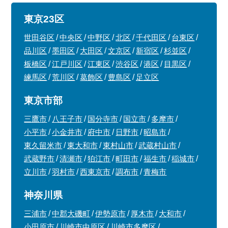
東京23区
世田谷区
中央区
中野区
北区
千代田区
台東区
品川区
墨田区
大田区
文京区
新宿区
杉並区
板橋区
江戸川区
江東区
渋谷区
港区
目黒区
練馬区
荒川区
葛飾区
豊島区
足立区
東京市部
三鷹市
八王子市
国分寺市
国立市
多摩市
小平市
小金井市
府中市
日野市
昭島市
東久留米市
東大和市
東村山市
武蔵村山市
武蔵野市
清瀬市
狛江市
町田市
福生市
稲城市
立川市
羽村市
西東京市
調布市
青梅市
神奈川県
三浦市
中郡大磯町
伊勢原市
厚木市
大和市
小田原市
川崎市中原区
川崎市多摩区