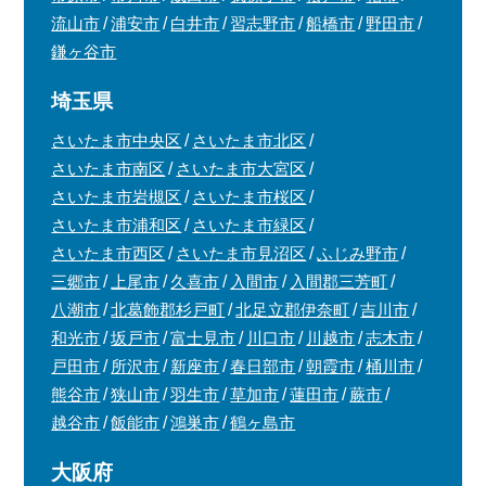
流山市
浦安市
白井市
習志野市
船橋市
野田市
鎌ヶ谷市
埼玉県
さいたま市中央区
さいたま市北区
さいたま市南区
さいたま市大宮区
さいたま市岩槻区
さいたま市桜区
さいたま市浦和区
さいたま市緑区
さいたま市西区
さいたま市見沼区
ふじみ野市
三郷市
上尾市
久喜市
入間市
入間郡三芳町
八潮市
北葛飾郡杉戸町
北足立郡伊奈町
吉川市
和光市
坂戸市
富士見市
川口市
川越市
志木市
戸田市
所沢市
新座市
春日部市
朝霞市
桶川市
熊谷市
狭山市
羽生市
草加市
蓮田市
蕨市
越谷市
飯能市
鴻巣市
鶴ヶ島市
大阪府