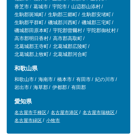
香芝市
葛城市
宇陀市
山辺郡山添村
生駒郡斑鳩町
生駒郡三郷町
生駒郡安堵町
生駒郡平群町
磯城郡川西町
磯城郡三宅町
磯城郡田原本町
宇陀郡曽爾村
宇陀郡御杖村
高市郡明日香村
高市郡高取町
北葛城郡王寺町
北葛城郡広陵町
北葛城郡上牧町
北葛城郡河合町
和歌山県
和歌山市
海南市
橋本市
有田市
紀の川市
岩出市
海草郡
伊都郡
有田郡
愛知県
名古屋市千種区
名古屋市港区
名古屋市瑞穂区
名古屋市緑区
小牧市