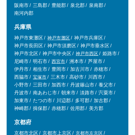
阪南市
三島郡
豊能郡
泉北郡
泉南郡
南河内郡
兵庫県
神戸市東灘区
神戸市灘区
神戸市兵庫区
神戸市長田区
神戸市須磨区
神戸市垂水区
神戸市北区
神戸市中央区
神戸市西区
姫路市
尼崎市
明石市
西宮市
洲本市
芦屋市
伊丹市
相生市
豊岡市
加古川市
赤穂市
西脇市
宝塚市
三木市
高砂市
川西市
小野市
三田市
加西市
丹波篠山市
養父市
丹波市
南あわじ市
朝来市
淡路市
宍粟市
加東市
たつの市
川辺郡
多可郡
加古郡
神崎郡
揖保郡
赤穂郡
佐用郡
美方郡
京都府
京都市北区
京都市上京区
京都市左京区