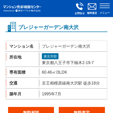
メニュー
無料査定
お問合せ
プレジャーガーデン南大沢
マンション名
プレジャーガーデン南大沢
東京市部
所在地
東京都八王子市下柚木2-19-7
専有面積
60.46㎡/3LDK
交通
京王相模原線南大沢駅 徒歩18分
築年月
1995年7月
無料相談
無料査定