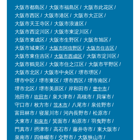
大阪市都島区
大阪市福島区
大阪市此花区
大阪市西区
大阪市港区
大阪市大正区
大阪市天王寺区
大阪市浪速区
大阪市西淀川区
大阪市東淀川区
大阪市東成区
大阪市生野区
大阪市旭区
大阪市城東区
大阪市阿倍野区
大阪市住吉区
大阪市東住吉区
大阪市西成区
大阪市淀川区
大阪市鶴見区
大阪市住之江区
大阪市平野区
大阪市北区
大阪市中央区
堺市堺区
堺市中区
堺市東区
堺市西区
堺市南区
堺市北区
堺市美原区
岸和田市
豊中市
池田市
吹田市
泉大津市
高槻市
貝塚市
守口市
枚方市
茨木市
八尾市
泉佐野市
富田林市
寝屋川市
河内長野市
松原市
大東市
和泉市
箕面市
柏原市
羽曳野市
門真市
摂津市
高石市
藤井寺市
東大阪市
泉南市
四條畷市
交野市
大阪狭山市