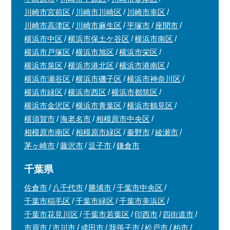
川崎市宮前区
川崎市川崎区
川崎市幸区
川崎市高津区
川崎市麻生区
平塚市
座間市
横浜市中区
横浜市保土ケ谷区
横浜市南区
横浜市戸塚区
横浜市旭区
横浜市栄区
横浜市泉区
横浜市港北区
横浜市港南区
横浜市瀬谷区
横浜市磯子区
横浜市神奈川区
横浜市緑区
横浜市西区
横浜市都筑区
横浜市金沢区
横浜市青葉区
横浜市鶴見区
横須賀市
海老名市
相模原市中央区
相模原市南区
相模原市緑区
秦野市
綾瀬市
茅ヶ崎市
藤沢市
逗子市
鎌倉市
千葉県
佐倉市
八千代市
勝浦市
千葉市中央区
千葉市稲毛区
千葉市緑区
千葉市美浜区
千葉市花見川区
千葉市若葉区
印西市
四街道市
市原市
市川市
成田市
我孫子市
松戸市
柏市