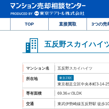
TOP
直接買取
3つの売
五反野スカイハイ
マンション名
五反野スカイハイツ
東京23区
所在地
東京都足立区中央本町3-14-2
専有面積
69.36㎡/3LDK
交通
東武伊勢崎線五反野駅 徒歩1