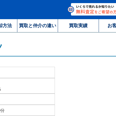
却方法
買取と仲介の違い
買取実績
お
ツ
5
0分