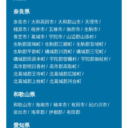
奈良県
奈良市
大和高田市
大和郡山市
天理市
橿原市
桜井市
五條市
御所市
生駒市
香芝市
葛城市
宇陀市
山辺郡山添村
生駒郡斑鳩町
生駒郡三郷町
生駒郡安堵町
生駒郡平群町
磯城郡川西町
磯城郡三宅町
磯城郡田原本町
宇陀郡曽爾村
宇陀郡御杖村
高市郡明日香村
高市郡高取町
北葛城郡王寺町
北葛城郡広陵町
北葛城郡上牧町
北葛城郡河合町
和歌山県
和歌山市
海南市
橋本市
有田市
紀の川市
岩出市
海草郡
伊都郡
有田郡
愛知県