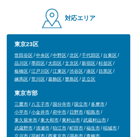
対応エリア
東京23区
世田谷区
中央区
中野区
北区
千代田区
台東区
品川区
墨田区
大田区
文京区
新宿区
杉並区
板橋区
江戸川区
江東区
渋谷区
港区
目黒区
練馬区
荒川区
葛飾区
豊島区
足立区
東京市部
三鷹市
八王子市
国分寺市
国立市
多摩市
小平市
小金井市
府中市
日野市
昭島市
東久留米市
東大和市
東村山市
武蔵村山市
武蔵野市
清瀬市
狛江市
町田市
福生市
稲城市
立川市
羽村市
西東京市
調布市
青梅市