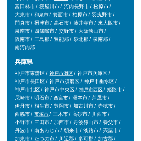
富田林市
寝屋川市
河内長野市
松原市
大東市
和泉市
箕面市
柏原市
羽曳野市
門真市
摂津市
高石市
藤井寺市
東大阪市
泉南市
四條畷市
交野市
大阪狭山市
阪南市
三島郡
豊能郡
泉北郡
泉南郡
南河内郡
兵庫県
神戸市東灘区
神戸市灘区
神戸市兵庫区
神戸市長田区
神戸市須磨区
神戸市垂水区
神戸市北区
神戸市中央区
神戸市西区
姫路市
尼崎市
明石市
西宮市
洲本市
芦屋市
伊丹市
相生市
豊岡市
加古川市
赤穂市
西脇市
宝塚市
三木市
高砂市
川西市
小野市
三田市
加西市
丹波篠山市
養父市
丹波市
南あわじ市
朝来市
淡路市
宍粟市
加東市
たつの市
川辺郡
多可郡
加古郡