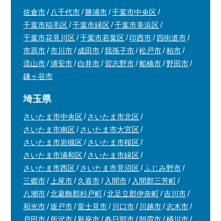
佐倉市
八千代市
勝浦市
千葉市中央区
千葉市稲毛区
千葉市緑区
千葉市美浜区
千葉市花見川区
千葉市若葉区
印西市
四街道市
市原市
市川市
成田市
我孫子市
松戸市
柏市
流山市
浦安市
白井市
習志野市
船橋市
野田市
鎌ヶ谷市
埼玉県
さいたま市中央区
さいたま市北区
さいたま市南区
さいたま市大宮区
さいたま市岩槻区
さいたま市桜区
さいたま市浦和区
さいたま市緑区
さいたま市西区
さいたま市見沼区
ふじみ野市
三郷市
上尾市
久喜市
入間市
入間郡三芳町
八潮市
北葛飾郡杉戸町
北足立郡伊奈町
吉川市
和光市
坂戸市
富士見市
川口市
川越市
志木市
戸田市
所沢市
新座市
春日部市
朝霞市
桶川市