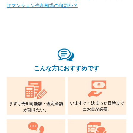
はマンション売却相場の何割か？
×
無料査定・売却相談
10時～18時/水曜日定休
こんな方におすすめです
東京本社
0120-900-881
関西支社
0120-711-018
いますぐ・決まった日時まで
まずは売却可能額・査定金額
に
お金が必要。
が
知りたい。