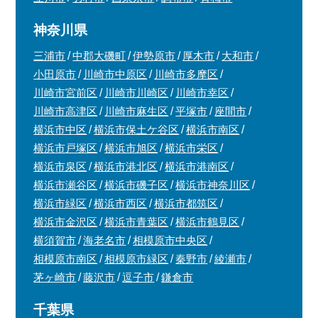
神奈川県
三浦市
中郡大磯町
伊勢原市
厚木市
大和市
小田原市
川崎市中原区
川崎市多摩区
川崎市宮前区
川崎市川崎区
川崎市幸区
川崎市高津区
川崎市麻生区
平塚市
座間市
横浜市中区
横浜市保土ケ谷区
横浜市南区
横浜市戸塚区
横浜市旭区
横浜市栄区
横浜市泉区
横浜市港北区
横浜市港南区
横浜市瀬谷区
横浜市磯子区
横浜市神奈川区
横浜市緑区
横浜市西区
横浜市都筑区
横浜市金沢区
横浜市青葉区
横浜市鶴見区
横須賀市
海老名市
相模原市中央区
相模原市南区
相模原市緑区
秦野市
綾瀬市
茅ヶ崎市
藤沢市
逗子市
鎌倉市
千葉県