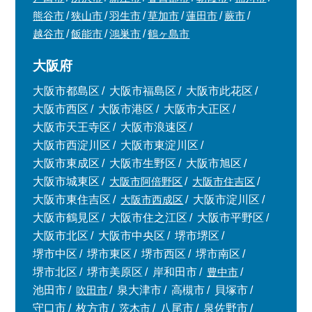
熊谷市
狭山市
羽生市
草加市
蓮田市
蕨市
越谷市
飯能市
鴻巣市
鶴ヶ島市
大阪府
大阪市都島区
大阪市福島区
大阪市此花区
大阪市西区
大阪市港区
大阪市大正区
大阪市天王寺区
大阪市浪速区
大阪市西淀川区
大阪市東淀川区
大阪市東成区
大阪市生野区
大阪市旭区
大阪市城東区
大阪市阿倍野区
大阪市住吉区
大阪市東住吉区
大阪市西成区
大阪市淀川区
大阪市鶴見区
大阪市住之江区
大阪市平野区
大阪市北区
大阪市中央区
堺市堺区
堺市中区
堺市東区
堺市西区
堺市南区
堺市北区
堺市美原区
岸和田市
豊中市
池田市
吹田市
泉大津市
高槻市
貝塚市
守口市
枚方市
茨木市
八尾市
泉佐野市