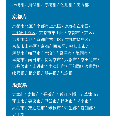
神崎郡
揖保郡
赤穂郡
佐用郡
美方郡
京都府
京都市北区
京都市上京区
京都市左京区
京都市中京区
京都市東山区
京都市下京区
京都市南区
京都市右京区
京都市伏見区
京都市山科区
京都市西京区
福知山市
舞鶴市
綾部市
宇治市
宮津市
亀岡市
城陽市
向日市
長岡京市
八幡市
京田辺市
京丹後市
南丹市
木津川市
乙訓郡
久世郡
綴喜郡
相楽郡
船井郡
与謝郡
滋賀県
大津市
彦根市
長浜市
近江八幡市
草津市
守山市
栗東市
甲賀市
野洲市
湖南市
高島市
東近江市
米原市
蒲生郡
愛知郡
犬上郡