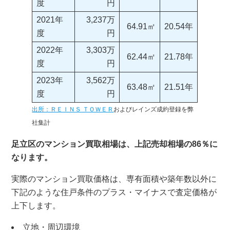
度
円
2021年
3,237万
64.91㎡
20.54年
度
円
2022年
3,303万
62.44㎡
21.78年
度
円
2023年
3,562万
63.48㎡
21.51年
度
円
出所：ＲＥＩＮＳ ＴＯＷＥＲ
およびレインズ成約登録を弊
社集計
足立区のマンション買取相場は、上記売却相場の86％に
なります。
実際のマンション買取価格は、専有面積や築年数以外に
下記のような住戸条件のプラス・マイナスで査定価格が
上下します。
立地・周辺環境