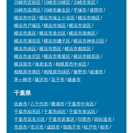
川崎市宮前区
川崎市川崎区
川崎市幸区
川崎市高津区
川崎市麻生区
平塚市
座間市
横浜市中区
横浜市保土ケ谷区
横浜市南区
横浜市戸塚区
横浜市旭区
横浜市栄区
横浜市泉区
横浜市港北区
横浜市港南区
横浜市瀬谷区
横浜市磯子区
横浜市神奈川区
横浜市緑区
横浜市西区
横浜市都筑区
横浜市金沢区
横浜市青葉区
横浜市鶴見区
横須賀市
海老名市
相模原市中央区
相模原市南区
相模原市緑区
秦野市
綾瀬市
茅ヶ崎市
藤沢市
逗子市
鎌倉市
千葉県
佐倉市
八千代市
勝浦市
千葉市中央区
千葉市稲毛区
千葉市緑区
千葉市美浜区
千葉市花見川区
千葉市若葉区
印西市
四街道市
市原市
市川市
成田市
我孫子市
松戸市
柏市