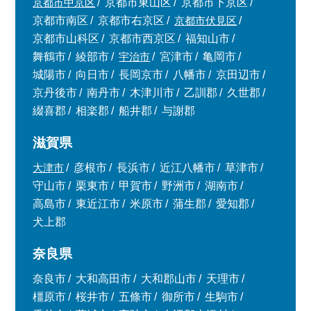
京都市中京区
京都市東山区
京都市下京区
京都市南区
京都市右京区
京都市伏見区
京都市山科区
京都市西京区
福知山市
舞鶴市
綾部市
宇治市
宮津市
亀岡市
城陽市
向日市
長岡京市
八幡市
京田辺市
京丹後市
南丹市
木津川市
乙訓郡
久世郡
綴喜郡
相楽郡
船井郡
与謝郡
滋賀県
大津市
彦根市
長浜市
近江八幡市
草津市
守山市
栗東市
甲賀市
野洲市
湖南市
高島市
東近江市
米原市
蒲生郡
愛知郡
犬上郡
奈良県
奈良市
大和高田市
大和郡山市
天理市
橿原市
桜井市
五條市
御所市
生駒市