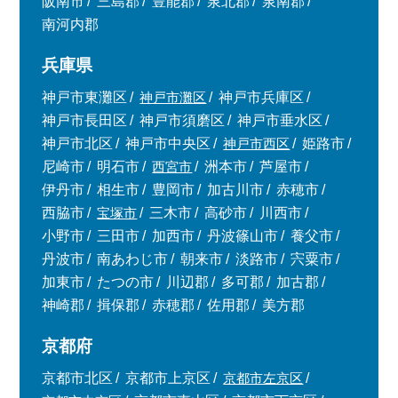
阪南市
三島郡
豊能郡
泉北郡
泉南郡
南河内郡
兵庫県
神戸市東灘区
神戸市灘区
神戸市兵庫区
神戸市長田区
神戸市須磨区
神戸市垂水区
神戸市北区
神戸市中央区
神戸市西区
姫路市
尼崎市
明石市
西宮市
洲本市
芦屋市
伊丹市
相生市
豊岡市
加古川市
赤穂市
西脇市
宝塚市
三木市
高砂市
川西市
小野市
三田市
加西市
丹波篠山市
養父市
丹波市
南あわじ市
朝来市
淡路市
宍粟市
加東市
たつの市
川辺郡
多可郡
加古郡
神崎郡
揖保郡
赤穂郡
佐用郡
美方郡
京都府
京都市北区
京都市上京区
京都市左京区