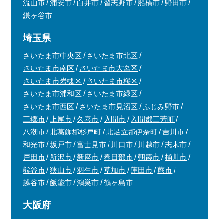
流山市
浦安市
白井市
習志野市
船橋市
野田市
鎌ヶ谷市
埼玉県
さいたま市中央区
さいたま市北区
さいたま市南区
さいたま市大宮区
さいたま市岩槻区
さいたま市桜区
さいたま市浦和区
さいたま市緑区
さいたま市西区
さいたま市見沼区
ふじみ野市
三郷市
上尾市
久喜市
入間市
入間郡三芳町
八潮市
北葛飾郡杉戸町
北足立郡伊奈町
吉川市
和光市
坂戸市
富士見市
川口市
川越市
志木市
戸田市
所沢市
新座市
春日部市
朝霞市
桶川市
熊谷市
狭山市
羽生市
草加市
蓮田市
蕨市
越谷市
飯能市
鴻巣市
鶴ヶ島市
大阪府