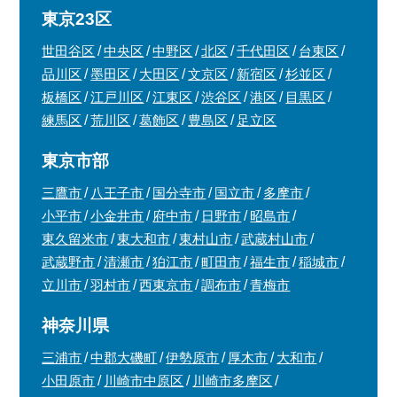
東京23区
世田谷区
中央区
中野区
北区
千代田区
台東区
品川区
墨田区
大田区
文京区
新宿区
杉並区
板橋区
江戸川区
江東区
渋谷区
港区
目黒区
練馬区
荒川区
葛飾区
豊島区
足立区
東京市部
三鷹市
八王子市
国分寺市
国立市
多摩市
小平市
小金井市
府中市
日野市
昭島市
東久留米市
東大和市
東村山市
武蔵村山市
武蔵野市
清瀬市
狛江市
町田市
福生市
稲城市
立川市
羽村市
西東京市
調布市
青梅市
神奈川県
三浦市
中郡大磯町
伊勢原市
厚木市
大和市
小田原市
川崎市中原区
川崎市多摩区