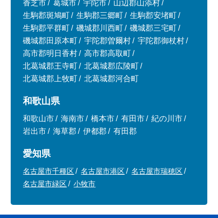
香芝市
葛城市
宇陀市
山辺郡山添村
生駒郡斑鳩町
生駒郡三郷町
生駒郡安堵町
生駒郡平群町
磯城郡川西町
磯城郡三宅町
磯城郡田原本町
宇陀郡曽爾村
宇陀郡御杖村
高市郡明日香村
高市郡高取町
北葛城郡王寺町
北葛城郡広陵町
北葛城郡上牧町
北葛城郡河合町
和歌山県
和歌山市
海南市
橋本市
有田市
紀の川市
岩出市
海草郡
伊都郡
有田郡
愛知県
名古屋市千種区
名古屋市港区
名古屋市瑞穂区
名古屋市緑区
小牧市