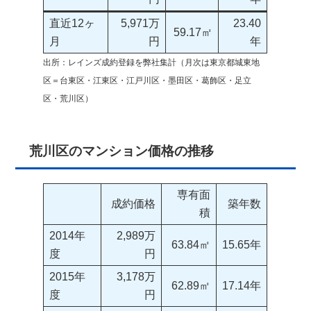
直近12ヶ
5,971万
23.40
59.17㎡
月
円
年
出所：レインズ成約登録を弊社集計（月次は東京都城東地
区＝台東区・江東区・江戸川区・墨田区・葛飾区・足立
区・荒川区）
荒川区のマンション価格の推移
専有面
成約価格
築年数
積
2014年
2,989万
63.84㎡
15.65年
度
円
2015年
3,178万
62.89㎡
17.14年
度
円