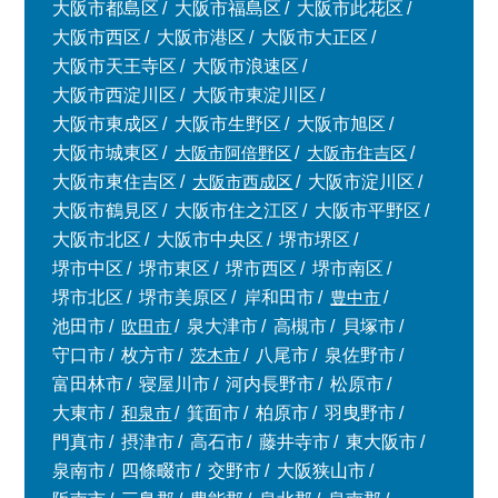
大阪市都島区
大阪市福島区
大阪市此花区
大阪市西区
大阪市港区
大阪市大正区
大阪市天王寺区
大阪市浪速区
大阪市西淀川区
大阪市東淀川区
大阪市東成区
大阪市生野区
大阪市旭区
大阪市城東区
大阪市阿倍野区
大阪市住吉区
大阪市東住吉区
大阪市西成区
大阪市淀川区
大阪市鶴見区
大阪市住之江区
大阪市平野区
大阪市北区
大阪市中央区
堺市堺区
堺市中区
堺市東区
堺市西区
堺市南区
堺市北区
堺市美原区
岸和田市
豊中市
池田市
吹田市
泉大津市
高槻市
貝塚市
守口市
枚方市
茨木市
八尾市
泉佐野市
富田林市
寝屋川市
河内長野市
松原市
大東市
和泉市
箕面市
柏原市
羽曳野市
門真市
摂津市
高石市
藤井寺市
東大阪市
泉南市
四條畷市
交野市
大阪狭山市