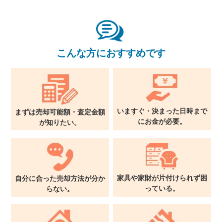
関西支社
0120-711-018
こんな方におすすめです
いますぐ・決まった日時まで
まずは売却可能額・査定金額
に
お金が必要。
が
知りたい。
家具や家財が片付けられず
困
自分に合った売却方法が
分か
っている。
らない。