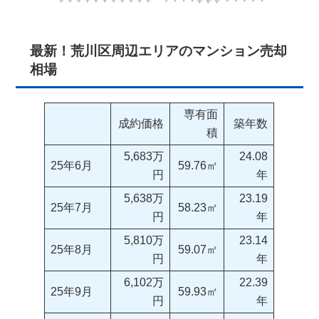
最新！荒川区周辺エリアのマンション売却
相場
専有面
成約価格
築年数
積
5,683万
24.08
25年6月
59.76㎡
円
年
5,638万
23.19
25年7月
58.23㎡
円
年
5,810万
23.14
25年8月
59.07㎡
円
年
6,102万
22.39
25年9月
59.93㎡
円
年