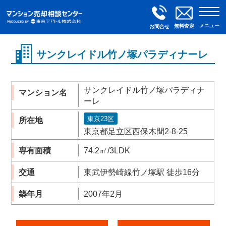
メニュー
無料査定
お問合せ
サンクレイドル竹ノ塚パラディナーレ
サンクレイドル竹ノ塚パラディナ
マンション名
ーレ
東京23区
所在地
東京都足立区西保木間2-8-25
専有面積
74.2㎡/3LDK
交通
東武伊勢崎線竹ノ塚駅 徒歩16分
築年月
2007年2月