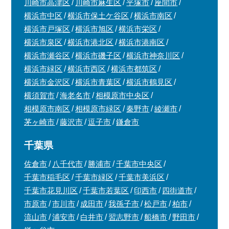
川崎市高津区
川崎市麻生区
平塚市
座間市
横浜市中区
横浜市保土ケ谷区
横浜市南区
横浜市戸塚区
横浜市旭区
横浜市栄区
横浜市泉区
横浜市港北区
横浜市港南区
横浜市瀬谷区
横浜市磯子区
横浜市神奈川区
横浜市緑区
横浜市西区
横浜市都筑区
横浜市金沢区
横浜市青葉区
横浜市鶴見区
横須賀市
海老名市
相模原市中央区
相模原市南区
相模原市緑区
秦野市
綾瀬市
茅ヶ崎市
藤沢市
逗子市
鎌倉市
千葉県
佐倉市
八千代市
勝浦市
千葉市中央区
千葉市稲毛区
千葉市緑区
千葉市美浜区
千葉市花見川区
千葉市若葉区
印西市
四街道市
市原市
市川市
成田市
我孫子市
松戸市
柏市
流山市
浦安市
白井市
習志野市
船橋市
野田市