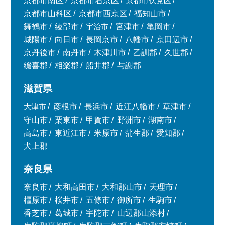
京都市南区
京都市右京区
京都市伏見区
京都市山科区
京都市西京区
福知山市
舞鶴市
綾部市
宇治市
宮津市
亀岡市
城陽市
向日市
長岡京市
八幡市
京田辺市
京丹後市
南丹市
木津川市
乙訓郡
久世郡
綴喜郡
相楽郡
船井郡
与謝郡
滋賀県
大津市
彦根市
長浜市
近江八幡市
草津市
守山市
栗東市
甲賀市
野洲市
湖南市
高島市
東近江市
米原市
蒲生郡
愛知郡
犬上郡
奈良県
奈良市
大和高田市
大和郡山市
天理市
橿原市
桜井市
五條市
御所市
生駒市
香芝市
葛城市
宇陀市
山辺郡山添村