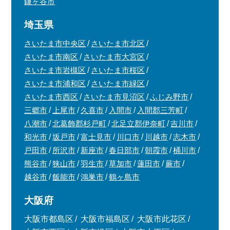
鎌ヶ谷市
埼玉県
さいたま市中央区
さいたま市北区
さいたま市南区
さいたま市大宮区
さいたま市岩槻区
さいたま市桜区
さいたま市浦和区
さいたま市緑区
さいたま市西区
さいたま市見沼区
ふじみ野市
三郷市
上尾市
久喜市
入間市
入間郡三芳町
八潮市
北葛飾郡杉戸町
北足立郡伊奈町
吉川市
和光市
坂戸市
富士見市
川口市
川越市
志木市
戸田市
所沢市
新座市
春日部市
朝霞市
桶川市
熊谷市
狭山市
羽生市
草加市
蓮田市
蕨市
越谷市
飯能市
鴻巣市
鶴ヶ島市
大阪府
大阪市都島区
大阪市福島区
大阪市此花区