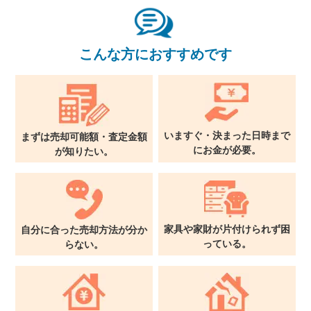
×
こんな方におすすめです
無料査定・売却相談
10時～18時/水曜日定休
東京本社
0120-900-881
いますぐ・決まった日時まで
まずは売却可能額・査定金額
に
お金が必要。
が
知りたい。
関西支社
0120-711-018
家具や家財が片付けられず
困
自分に合った売却方法が
分か
っている。
らない。