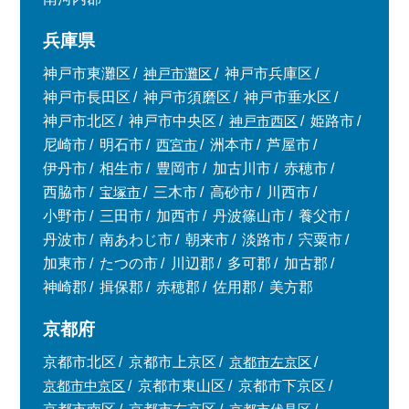
兵庫県
神戸市東灘区
神戸市灘区
神戸市兵庫区
神戸市長田区
神戸市須磨区
神戸市垂水区
神戸市北区
神戸市中央区
神戸市西区
姫路市
尼崎市
明石市
西宮市
洲本市
芦屋市
伊丹市
相生市
豊岡市
加古川市
赤穂市
西脇市
宝塚市
三木市
高砂市
川西市
小野市
三田市
加西市
丹波篠山市
養父市
丹波市
南あわじ市
朝来市
淡路市
宍粟市
加東市
たつの市
川辺郡
多可郡
加古郡
神崎郡
揖保郡
赤穂郡
佐用郡
美方郡
京都府
京都市北区
京都市上京区
京都市左京区
京都市中京区
京都市東山区
京都市下京区