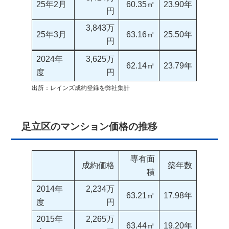
25年2月
60.35㎡
23.90年
円
3,843万
25年3月
63.16㎡
25.50年
円
2024年
3,625万
62.14㎡
23.79年
度
円
出所：レインズ成約登録を弊社集計
足立区のマンション価格の推移
専有面
成約価格
築年数
積
2014年
2,234万
63.21㎡
17.98年
度
円
2015年
2,265万
63.44㎡
19.20年