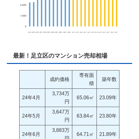
最新！足立区のマンション売却相場
専有面
成約価格
築年数
積
3,734万
24年4月
65.06㎡
23.09年
円
3,647万
24年5月
63.84㎡
23.80年
円
3,883万
24年6月
64.71㎡
21.89年
円