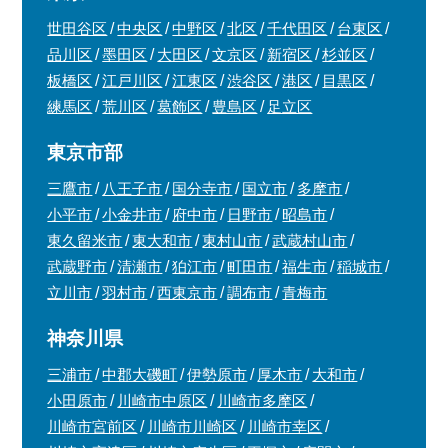
世田谷区
中央区
中野区
北区
千代田区
台東区
品川区
墨田区
大田区
文京区
新宿区
杉並区
板橋区
江戸川区
江東区
渋谷区
港区
目黒区
練馬区
荒川区
葛飾区
豊島区
足立区
東京市部
三鷹市
八王子市
国分寺市
国立市
多摩市
小平市
小金井市
府中市
日野市
昭島市
東久留米市
東大和市
東村山市
武蔵村山市
武蔵野市
清瀬市
狛江市
町田市
福生市
稲城市
立川市
羽村市
西東京市
調布市
青梅市
神奈川県
三浦市
中郡大磯町
伊勢原市
厚木市
大和市
小田原市
川崎市中原区
川崎市多摩区
川崎市宮前区
川崎市川崎区
川崎市幸区