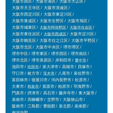
大阪市西区
大阪市港区
大阪市大正区
大阪市天王寺区
大阪市浪速区
大阪市西淀川区
大阪市東淀川区
大阪市東成区
大阪市生野区
大阪市旭区
大阪市城東区
大阪市阿倍野区
大阪市住吉区
大阪市東住吉区
大阪市西成区
大阪市淀川区
大阪市鶴見区
大阪市住之江区
大阪市平野区
大阪市北区
大阪市中央区
堺市堺区
堺市中区
堺市東区
堺市西区
堺市南区
堺市北区
堺市美原区
岸和田市
豊中市
池田市
吹田市
泉大津市
高槻市
貝塚市
守口市
枚方市
茨木市
八尾市
泉佐野市
富田林市
寝屋川市
河内長野市
松原市
大東市
和泉市
箕面市
柏原市
羽曳野市
門真市
摂津市
高石市
藤井寺市
東大阪市
泉南市
四條畷市
交野市
大阪狭山市
阪南市
三島郡
豊能郡
泉北郡
泉南郡
南河内郡