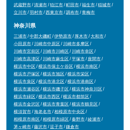
武蔵野市
清瀬市
狛江市
町田市
福生市
稲城市
立川市
羽村市
西東京市
調布市
青梅市
神奈川県
三浦市
中郡大磯町
伊勢原市
厚木市
大和市
小田原市
川崎市中原区
川崎市多摩区
川崎市宮前区
川崎市川崎区
川崎市幸区
川崎市高津区
川崎市麻生区
平塚市
座間市
横浜市中区
横浜市保土ケ谷区
横浜市南区
横浜市戸塚区
横浜市旭区
横浜市栄区
横浜市泉区
横浜市港北区
横浜市港南区
横浜市瀬谷区
横浜市磯子区
横浜市神奈川区
横浜市緑区
横浜市西区
横浜市都筑区
横浜市金沢区
横浜市青葉区
横浜市鶴見区
横須賀市
海老名市
相模原市中央区
相模原市南区
相模原市緑区
秦野市
綾瀬市
茅ヶ崎市
藤沢市
逗子市
鎌倉市