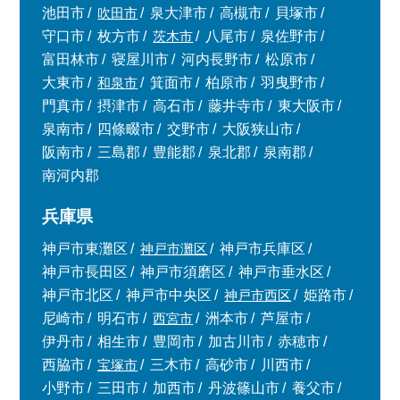
池田市
吹田市
泉大津市
高槻市
貝塚市
守口市
枚方市
茨木市
八尾市
泉佐野市
富田林市
寝屋川市
河内長野市
松原市
大東市
和泉市
箕面市
柏原市
羽曳野市
門真市
摂津市
高石市
藤井寺市
東大阪市
泉南市
四條畷市
交野市
大阪狭山市
阪南市
三島郡
豊能郡
泉北郡
泉南郡
南河内郡
兵庫県
神戸市東灘区
神戸市灘区
神戸市兵庫区
神戸市長田区
神戸市須磨区
神戸市垂水区
神戸市北区
神戸市中央区
神戸市西区
姫路市
尼崎市
明石市
西宮市
洲本市
芦屋市
伊丹市
相生市
豊岡市
加古川市
赤穂市
西脇市
宝塚市
三木市
高砂市
川西市
小野市
三田市
加西市
丹波篠山市
養父市