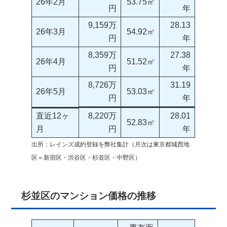
26年2月
53.75㎡
円
年
9,159万
28.13
26年3月
54.92㎡
円
年
8,359万
27.38
26年4月
51.52㎡
円
年
8,726万
31.19
26年5月
53.03㎡
円
年
直近12ヶ
8,220万
28.01
52.83㎡
月
円
年
出所：レインズ成約登録を弊社集計（月次は東京都城西地
区＝新宿区・渋谷区・杉並区・中野区）
杉並区のマンション価格の推移