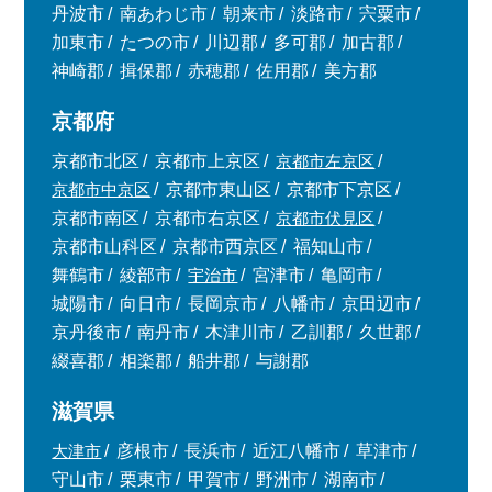
丹波市
南あわじ市
朝来市
淡路市
宍粟市
加東市
たつの市
川辺郡
多可郡
加古郡
神崎郡
揖保郡
赤穂郡
佐用郡
美方郡
京都府
京都市北区
京都市上京区
京都市左京区
京都市中京区
京都市東山区
京都市下京区
京都市南区
京都市右京区
京都市伏見区
京都市山科区
京都市西京区
福知山市
舞鶴市
綾部市
宇治市
宮津市
亀岡市
城陽市
向日市
長岡京市
八幡市
京田辺市
京丹後市
南丹市
木津川市
乙訓郡
久世郡
綴喜郡
相楽郡
船井郡
与謝郡
滋賀県
大津市
彦根市
長浜市
近江八幡市
草津市
守山市
栗東市
甲賀市
野洲市
湖南市