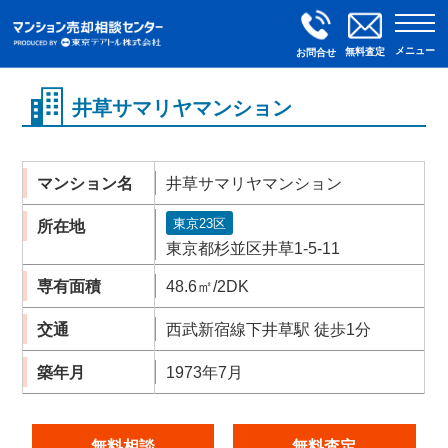
メニュー
無料査定
お問合せ
井草サマリヤマンション
マンション名
井草サマリヤマンション
東京23区
所在地
東京都杉並区井草1-5-11
専有面積
48.6㎡/2DK
交通
西武新宿線下井草駅 徒歩1分
築年月
1973年7月
無料相談
無料査定