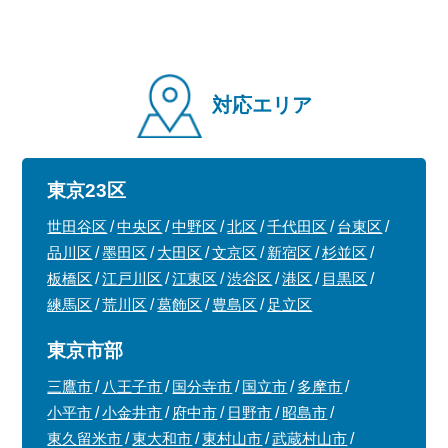
対応エリア
東京23区
世田谷区
中央区
中野区
北区
千代田区
台東区
品川区
墨田区
大田区
文京区
新宿区
杉並区
板橋区
江戸川区
江東区
渋谷区
港区
目黒区
練馬区
荒川区
葛飾区
豊島区
足立区
東京市部
三鷹市
八王子市
国分寺市
国立市
多摩市
小平市
小金井市
府中市
日野市
昭島市
東久留米市
東大和市
東村山市
武蔵村山市