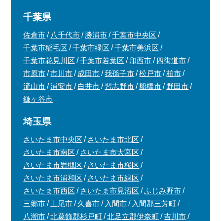
千葉県
佐倉市
八千代市
勝浦市
千葉市中央区
千葉市稲毛区
千葉市緑区
千葉市美浜区
千葉市花見川区
千葉市若葉区
印西市
四街道市
市原市
市川市
成田市
我孫子市
松戸市
柏市
流山市
浦安市
白井市
習志野市
船橋市
野田市
鎌ヶ谷市
埼玉県
さいたま市中央区
さいたま市北区
さいたま市南区
さいたま市大宮区
さいたま市岩槻区
さいたま市桜区
さいたま市浦和区
さいたま市緑区
さいたま市西区
さいたま市見沼区
ふじみ野市
三郷市
上尾市
久喜市
入間市
入間郡三芳町
八潮市
北葛飾郡杉戸町
北足立郡伊奈町
吉川市