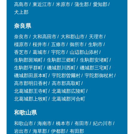
高島市
東近江市
米原市
蒲生郡
愛知郡
犬上郡
奈良県
奈良市
大和高田市
大和郡山市
天理市
橿原市
桜井市
五條市
御所市
生駒市
香芝市
葛城市
宇陀市
山辺郡山添村
生駒郡斑鳩町
生駒郡三郷町
生駒郡安堵町
生駒郡平群町
磯城郡川西町
磯城郡三宅町
磯城郡田原本町
宇陀郡曽爾村
宇陀郡御杖村
高市郡明日香村
高市郡高取町
北葛城郡王寺町
北葛城郡広陵町
北葛城郡上牧町
北葛城郡河合町
和歌山県
和歌山市
海南市
橋本市
有田市
紀の川市
岩出市
海草郡
伊都郡
有田郡