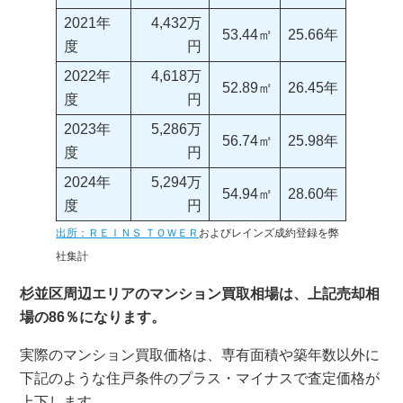
2021年
4,432万
53.44㎡
25.66年
度
円
2022年
4,618万
52.89㎡
26.45年
度
円
2023年
5,286万
56.74㎡
25.98年
度
円
2024年
5,294万
54.94㎡
28.60年
度
円
出所：ＲＥＩＮＳ ＴＯＷＥＲ
およびレインズ成約登録を弊
社集計
杉並区周辺エリアのマンション買取相場は、上記売却相
場の86％になります。
実際のマンション買取価格は、専有面積や築年数以外に
下記のような住戸条件のプラス・マイナスで査定価格が
上下します。