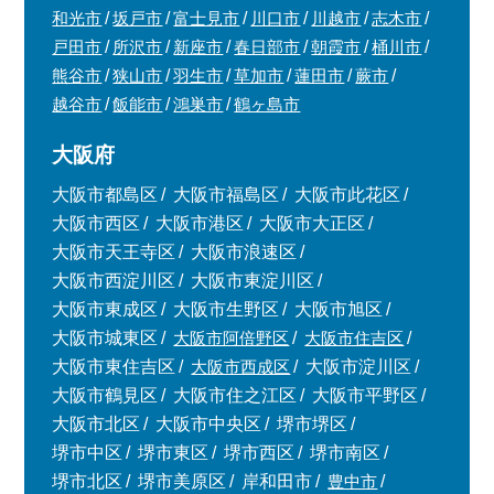
和光市
坂戸市
富士見市
川口市
川越市
志木市
戸田市
所沢市
新座市
春日部市
朝霞市
桶川市
熊谷市
狭山市
羽生市
草加市
蓮田市
蕨市
越谷市
飯能市
鴻巣市
鶴ヶ島市
大阪府
大阪市都島区
大阪市福島区
大阪市此花区
大阪市西区
大阪市港区
大阪市大正区
大阪市天王寺区
大阪市浪速区
大阪市西淀川区
大阪市東淀川区
大阪市東成区
大阪市生野区
大阪市旭区
大阪市城東区
大阪市阿倍野区
大阪市住吉区
大阪市東住吉区
大阪市西成区
大阪市淀川区
大阪市鶴見区
大阪市住之江区
大阪市平野区
大阪市北区
大阪市中央区
堺市堺区
堺市中区
堺市東区
堺市西区
堺市南区
堺市北区
堺市美原区
岸和田市
豊中市