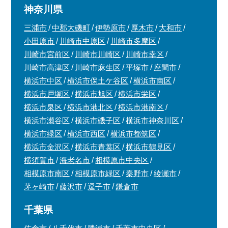
神奈川県
三浦市
中郡大磯町
伊勢原市
厚木市
大和市
小田原市
川崎市中原区
川崎市多摩区
川崎市宮前区
川崎市川崎区
川崎市幸区
川崎市高津区
川崎市麻生区
平塚市
座間市
横浜市中区
横浜市保土ケ谷区
横浜市南区
横浜市戸塚区
横浜市旭区
横浜市栄区
横浜市泉区
横浜市港北区
横浜市港南区
横浜市瀬谷区
横浜市磯子区
横浜市神奈川区
横浜市緑区
横浜市西区
横浜市都筑区
横浜市金沢区
横浜市青葉区
横浜市鶴見区
横須賀市
海老名市
相模原市中央区
相模原市南区
相模原市緑区
秦野市
綾瀬市
茅ヶ崎市
藤沢市
逗子市
鎌倉市
千葉県