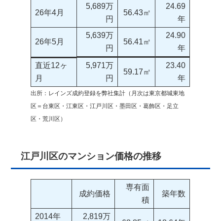
5,689万
24.69
26年4月
56.43㎡
円
年
5,639万
24.90
26年5月
56.41㎡
円
年
直近12ヶ
5,971万
23.40
59.17㎡
月
円
年
出所：レインズ成約登録を弊社集計（月次は東京都城東地
区＝台東区・江東区・江戸川区・墨田区・葛飾区・足立
区・荒川区）
江戸川区のマンション価格の推移
専有面
成約価格
築年数
積
2014年
2,819万