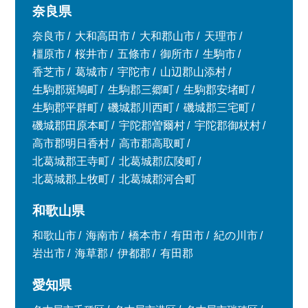
奈良県
奈良市
大和高田市
大和郡山市
天理市
橿原市
桜井市
五條市
御所市
生駒市
香芝市
葛城市
宇陀市
山辺郡山添村
生駒郡斑鳩町
生駒郡三郷町
生駒郡安堵町
生駒郡平群町
磯城郡川西町
磯城郡三宅町
磯城郡田原本町
宇陀郡曽爾村
宇陀郡御杖村
高市郡明日香村
高市郡高取町
北葛城郡王寺町
北葛城郡広陵町
北葛城郡上牧町
北葛城郡河合町
和歌山県
和歌山市
海南市
橋本市
有田市
紀の川市
岩出市
海草郡
伊都郡
有田郡
愛知県