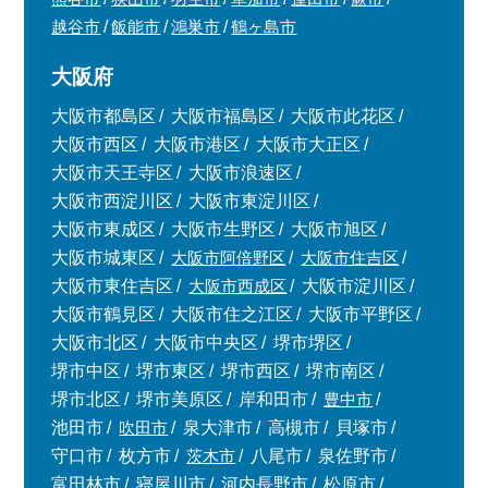
越谷市
飯能市
鴻巣市
鶴ヶ島市
大阪府
大阪市都島区
大阪市福島区
大阪市此花区
大阪市西区
大阪市港区
大阪市大正区
大阪市天王寺区
大阪市浪速区
大阪市西淀川区
大阪市東淀川区
大阪市東成区
大阪市生野区
大阪市旭区
大阪市城東区
大阪市阿倍野区
大阪市住吉区
大阪市東住吉区
大阪市西成区
大阪市淀川区
大阪市鶴見区
大阪市住之江区
大阪市平野区
大阪市北区
大阪市中央区
堺市堺区
堺市中区
堺市東区
堺市西区
堺市南区
堺市北区
堺市美原区
岸和田市
豊中市
池田市
吹田市
泉大津市
高槻市
貝塚市
守口市
枚方市
茨木市
八尾市
泉佐野市
富田林市
寝屋川市
河内長野市
松原市