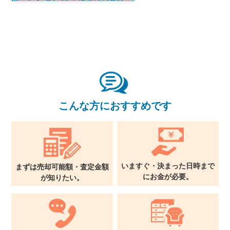
×
こんな方におすすめです
無料査定・売却相談
10時～18時/水曜日定休
東京本社
いますぐ・決まった日時まで
0120-900-881
まずは売却可能額・査定金額
に
お金が必要。
が
知りたい。
関西支社
0120-711-018