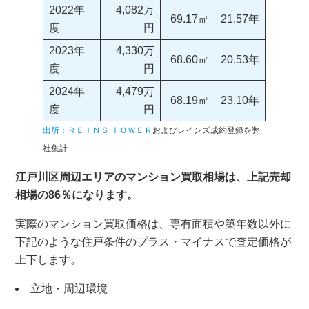
2022年
4,082万
69.17㎡
21.57年
度
円
2023年
4,330万
68.60㎡
20.53年
度
円
2024年
4,479万
68.19㎡
23.10年
度
円
出所：ＲＥＩＮＳ ＴＯＷＥＲ
およびレインズ成約登録を弊
社集計
江戸川区周辺エリアのマンション買取相場は、上記売却
相場の86％になります。
実際のマンション買取価格は、専有面積や築年数以外に
下記のような住戸条件のプラス・マイナスで査定価格が
上下します。
立地・周辺環境