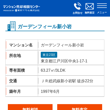
メニュー
無料査定
お問合せ
ガーデンフィール新小岩
マンション名
ガーデンフィール新小岩
東京23区
所在地
東京都江戸川区中央1-17-1
専有面積
63.27㎡/3LDK
交通
ＪＲ総武線新小岩駅 徒歩22分
築年月
1997年6月
無料相談
無料査定