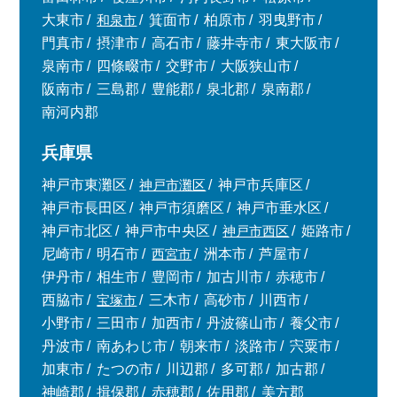
大東市
和泉市
箕面市
柏原市
羽曳野市
門真市
摂津市
高石市
藤井寺市
東大阪市
泉南市
四條畷市
交野市
大阪狭山市
阪南市
三島郡
豊能郡
泉北郡
泉南郡
南河内郡
兵庫県
神戸市東灘区
神戸市灘区
神戸市兵庫区
神戸市長田区
神戸市須磨区
神戸市垂水区
神戸市北区
神戸市中央区
神戸市西区
姫路市
尼崎市
明石市
西宮市
洲本市
芦屋市
伊丹市
相生市
豊岡市
加古川市
赤穂市
西脇市
宝塚市
三木市
高砂市
川西市
小野市
三田市
加西市
丹波篠山市
養父市
丹波市
南あわじ市
朝来市
淡路市
宍粟市
加東市
たつの市
川辺郡
多可郡
加古郡
神崎郡
揖保郡
赤穂郡
佐用郡
美方郡