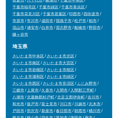
佐倉市
八千代市
勝浦市
千葉市中央区
千葉市稲毛区
千葉市緑区
千葉市美浜区
千葉市花見川区
千葉市若葉区
印西市
四街道市
市原市
市川市
成田市
我孫子市
松戸市
柏市
流山市
浦安市
白井市
習志野市
船橋市
野田市
鎌ヶ谷市
埼玉県
さいたま市中央区
さいたま市北区
さいたま市南区
さいたま市大宮区
さいたま市岩槻区
さいたま市桜区
さいたま市浦和区
さいたま市緑区
さいたま市西区
さいたま市見沼区
ふじみ野市
三郷市
上尾市
久喜市
入間市
入間郡三芳町
八潮市
北葛飾郡杉戸町
北足立郡伊奈町
吉川市
和光市
坂戸市
富士見市
川口市
川越市
志木市
戸田市
所沢市
新座市
春日部市
朝霞市
桶川市
熊谷市
狭山市
羽生市
草加市
蓮田市
蕨市