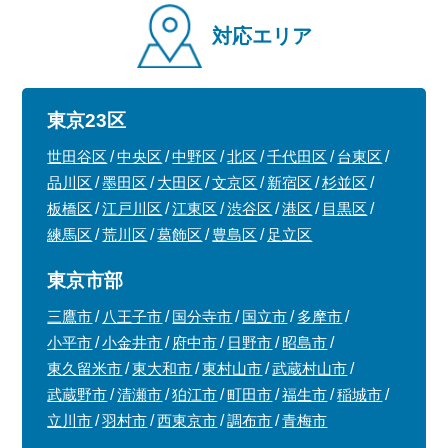
対応エリア
東京23区
世田谷区
中央区
中野区
北区
千代田区
台東区
品川区
墨田区
大田区
文京区
新宿区
杉並区
板橋区
江戸川区
江東区
渋谷区
港区
目黒区
練馬区
荒川区
葛飾区
豊島区
足立区
東京市部
三鷹市
八王子市
国分寺市
国立市
多摩市
小平市
小金井市
府中市
日野市
昭島市
東久留米市
東大和市
東村山市
武蔵村山市
武蔵野市
清瀬市
狛江市
町田市
福生市
稲城市
立川市
羽村市
西東京市
調布市
青梅市