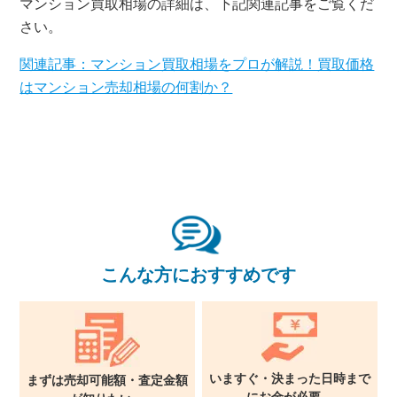
マンション買取相場の詳細は、下記関連記事をご覧くだ
さい。
関連記事：マンション買取相場をプロが解説！買取価格
はマンション売却相場の何割か？
×
無料査定・売却相談
10時～18時/水曜日定休
こんな方におすすめです
東京本社
0120-900-881
関西支社
0120-711-018
いますぐ・決まった日時まで
まずは売却可能額・査定金額