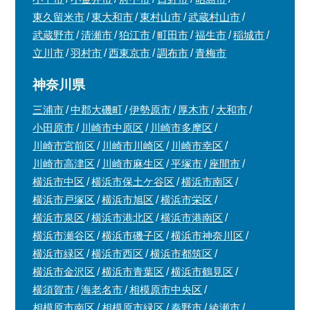
東久留米市
東大和市
東村山市
武蔵村山市
武蔵野市
清瀬市
狛江市
町田市
福生市
稲城市
立川市
羽村市
西東京市
調布市
青梅市
神奈川県
三浦市
中郡大磯町
伊勢原市
厚木市
大和市
小田原市
川崎市中原区
川崎市多摩区
川崎市宮前区
川崎市川崎区
川崎市幸区
川崎市高津区
川崎市麻生区
平塚市
座間市
横浜市中区
横浜市保土ケ谷区
横浜市南区
横浜市戸塚区
横浜市旭区
横浜市栄区
横浜市泉区
横浜市港北区
横浜市港南区
横浜市瀬谷区
横浜市磯子区
横浜市神奈川区
横浜市緑区
横浜市西区
横浜市都筑区
横浜市金沢区
横浜市青葉区
横浜市鶴見区
横須賀市
海老名市
相模原市中央区
相模原市南区
相模原市緑区
秦野市
綾瀬市