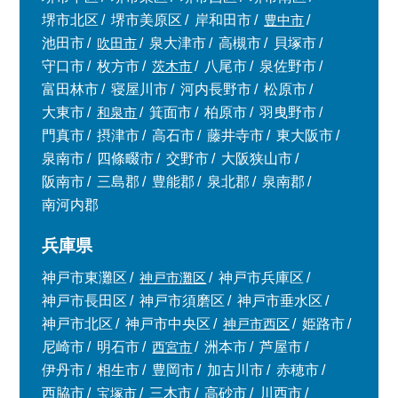
堺市北区
堺市美原区
岸和田市
豊中市
池田市
吹田市
泉大津市
高槻市
貝塚市
守口市
枚方市
茨木市
八尾市
泉佐野市
富田林市
寝屋川市
河内長野市
松原市
大東市
和泉市
箕面市
柏原市
羽曳野市
門真市
摂津市
高石市
藤井寺市
東大阪市
泉南市
四條畷市
交野市
大阪狭山市
阪南市
三島郡
豊能郡
泉北郡
泉南郡
南河内郡
兵庫県
神戸市東灘区
神戸市灘区
神戸市兵庫区
神戸市長田区
神戸市須磨区
神戸市垂水区
神戸市北区
神戸市中央区
神戸市西区
姫路市
尼崎市
明石市
西宮市
洲本市
芦屋市
伊丹市
相生市
豊岡市
加古川市
赤穂市
西脇市
宝塚市
三木市
高砂市
川西市