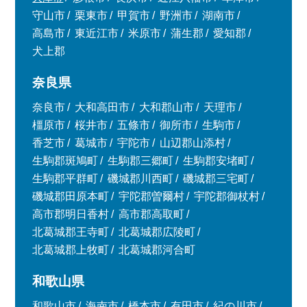
守山市
栗東市
甲賀市
野洲市
湖南市
高島市
東近江市
米原市
蒲生郡
愛知郡
犬上郡
奈良県
奈良市
大和高田市
大和郡山市
天理市
橿原市
桜井市
五條市
御所市
生駒市
香芝市
葛城市
宇陀市
山辺郡山添村
生駒郡斑鳩町
生駒郡三郷町
生駒郡安堵町
生駒郡平群町
磯城郡川西町
磯城郡三宅町
磯城郡田原本町
宇陀郡曽爾村
宇陀郡御杖村
高市郡明日香村
高市郡高取町
北葛城郡王寺町
北葛城郡広陵町
北葛城郡上牧町
北葛城郡河合町
和歌山県
和歌山市
海南市
橋本市
有田市
紀の川市