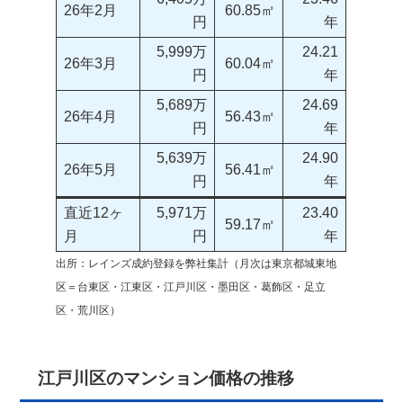
26年2月
60.85㎡
円
年
5,999万
24.21
26年3月
60.04㎡
円
年
5,689万
24.69
26年4月
56.43㎡
円
年
5,639万
24.90
26年5月
56.41㎡
円
年
直近12ヶ
5,971万
23.40
59.17㎡
月
円
年
出所：レインズ成約登録を弊社集計（月次は東京都城東地
区＝台東区・江東区・江戸川区・墨田区・葛飾区・足立
区・荒川区）
江戸川区のマンション価格の推移