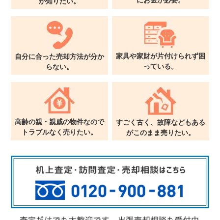
に
お金が必要。
が
知りたい。
家具や家財が片付けられず
困
自分に合った売却方法が
分か
っている。
らない。
高齢の親・親戚の物件なので
すごく古く、故障などもある
トラブルなく売りたい。
が
このまま売りたい。