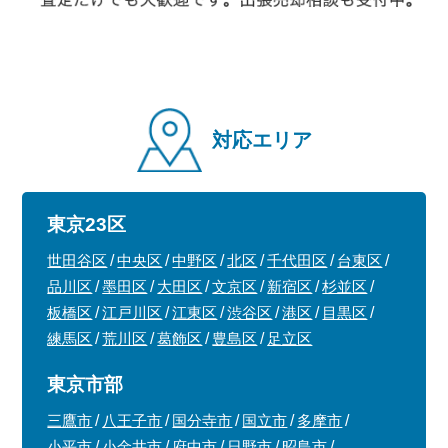
対応エリア
東京23区
世田谷区
中央区
中野区
北区
千代田区
台東区
品川区
墨田区
大田区
文京区
新宿区
杉並区
板橋区
江戸川区
江東区
渋谷区
港区
目黒区
練馬区
荒川区
葛飾区
豊島区
足立区
東京市部
三鷹市
八王子市
国分寺市
国立市
多摩市
小平市
小金井市
府中市
日野市
昭島市