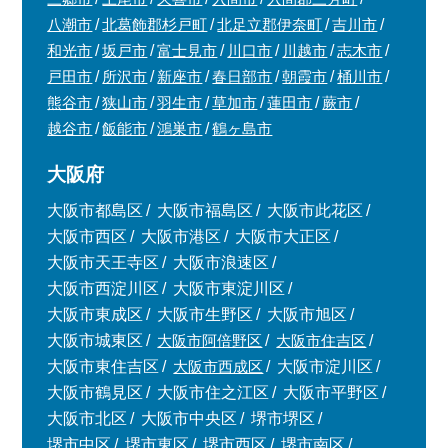
八潮市
北葛飾郡杉戸町
北足立郡伊奈町
吉川市
和光市
坂戸市
富士見市
川口市
川越市
志木市
戸田市
所沢市
新座市
春日部市
朝霞市
桶川市
熊谷市
狭山市
羽生市
草加市
蓮田市
蕨市
越谷市
飯能市
鴻巣市
鶴ヶ島市
大阪府
大阪市都島区
大阪市福島区
大阪市此花区
大阪市西区
大阪市港区
大阪市大正区
大阪市天王寺区
大阪市浪速区
大阪市西淀川区
大阪市東淀川区
大阪市東成区
大阪市生野区
大阪市旭区
大阪市城東区
大阪市阿倍野区
大阪市住吉区
大阪市東住吉区
大阪市西成区
大阪市淀川区
大阪市鶴見区
大阪市住之江区
大阪市平野区
大阪市北区
大阪市中央区
堺市堺区
堺市中区
堺市東区
堺市西区
堺市南区