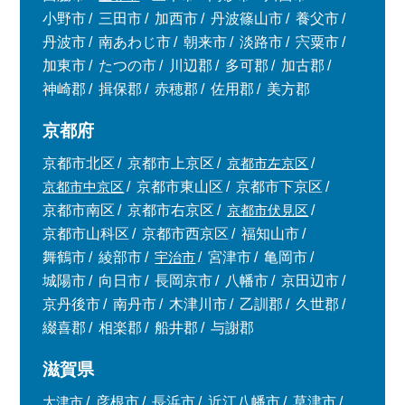
小野市
三田市
加西市
丹波篠山市
養父市
丹波市
南あわじ市
朝来市
淡路市
宍粟市
加東市
たつの市
川辺郡
多可郡
加古郡
神崎郡
揖保郡
赤穂郡
佐用郡
美方郡
京都府
京都市北区
京都市上京区
京都市左京区
京都市中京区
京都市東山区
京都市下京区
京都市南区
京都市右京区
京都市伏見区
京都市山科区
京都市西京区
福知山市
舞鶴市
綾部市
宇治市
宮津市
亀岡市
城陽市
向日市
長岡京市
八幡市
京田辺市
京丹後市
南丹市
木津川市
乙訓郡
久世郡
綴喜郡
相楽郡
船井郡
与謝郡
滋賀県
大津市
彦根市
長浜市
近江八幡市
草津市