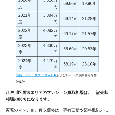
2020年
3,616万
69.80㎡
19.96年
度
円
2021年
3,884万
69.14㎡
21.28年
度
円
2022年
4,082万
69.17㎡
21.57年
度
円
2023年
4,330万
68.60㎡
20.53年
度
円
2024年
4,479万
68.19㎡
23.10年
度
円
出所：ＲＥＩＮＳ ＴＯＷＥＲ
およびレインズ成約登録を弊
社集計
江戸川区周辺エリアのマンション買取相場は、上記売却
相場の86％になります。
実際のマンション買取価格は、専有面積や築年数以外に