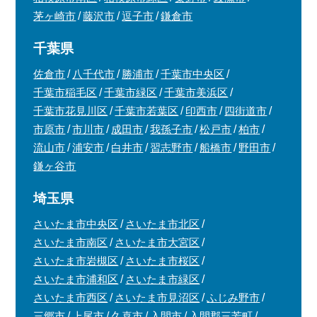
茅ヶ崎市
藤沢市
逗子市
鎌倉市
千葉県
佐倉市
八千代市
勝浦市
千葉市中央区
千葉市稲毛区
千葉市緑区
千葉市美浜区
千葉市花見川区
千葉市若葉区
印西市
四街道市
市原市
市川市
成田市
我孫子市
松戸市
柏市
流山市
浦安市
白井市
習志野市
船橋市
野田市
鎌ヶ谷市
埼玉県
さいたま市中央区
さいたま市北区
さいたま市南区
さいたま市大宮区
さいたま市岩槻区
さいたま市桜区
さいたま市浦和区
さいたま市緑区
さいたま市西区
さいたま市見沼区
ふじみ野市
三郷市
上尾市
久喜市
入間市
入間郡三芳町