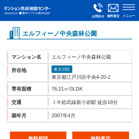
メニュー
無料査定
お問合せ
エルフィーノ中央森林公園
マンション名
エルフィーノ中央森林公園
東京23区
所在地
東京都江戸川区中央4-20-2
専有面積
76.21㎡/3LDK
交通
ＪＲ総武線新小岩駅 徒歩18分
築年月
2007年4月
無料相談
無料査定